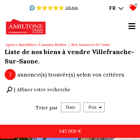
0
FR
Agence Immobilière À Jassans-Riottier
Nos Annonces De Vente
Liste de nos biens à vendre Villefranche-
Sur-Saone.
7
annonce(s) trouvée(s) selon vos critères
Affiner votre recherche
Trier par
Date
Prix
Vente
345 000
€