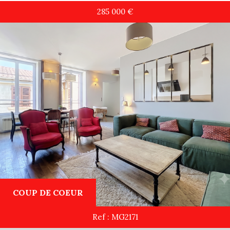
285 000
€
COUP DE COEUR
Ref : MG2171