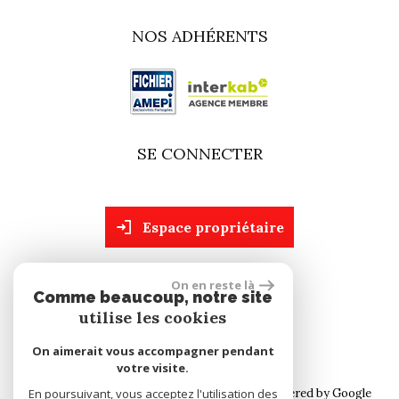
NOS ADHÉRENTS
SE CONNECTER
espace propriétaire
On en reste là
site réalisé par
Comme beaucoup, notre site
utilise les cookies
On aimerait vous accompagner pendant
votre visite.
© 2026 | Tous droits réservés | Traduction powered by Google
En poursuivant, vous acceptez l'utilisation des