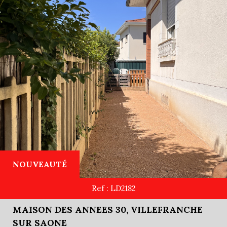
Recherche
+ de critères
+
NOUVEAUTÉ
5KM
10KM
25KM
Ref : LD2182
MAISON DES ANNEES 30, VILLEFRANCHE
SUR SAONE