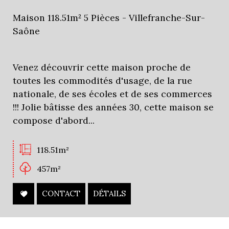
Maison 118.51m² 5 Pièces - Villefranche-Sur-
Critères supplémentaires
Saône
Piscine
Parking
Terrasse
Venez découvrir cette maison proche de
toutes les commodités d'usage, de la rue
nationale, de ses écoles et de ses commerces
!!! Jolie bâtisse des années 30, cette maison se
compose d'abord...
118.51m²
457m²
CONTACT
DÉTAILS