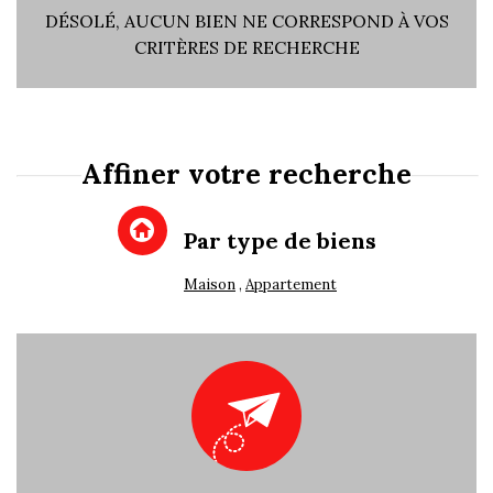
×
Immeuble
DÉSOLÉ, AUCUN BIEN NE CORRESPOND À VOS
CRITÈRES DE RECHERCHE
Affiner votre recherche
Par type de biens
Recherche
Maison
Appartement
+ de critères
+
5KM
10KM
25KM