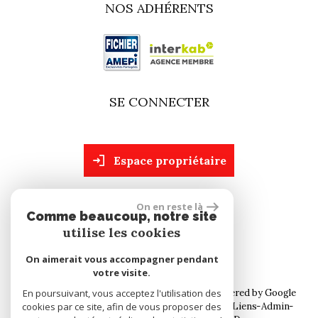
NOS ADHÉRENTS
SE CONNECTER
espace propriétaire
On en reste là
site réalisé par
Comme beaucoup, notre site
utilise les cookies
On aimerait vous accompagner pendant
votre visite.
© 2026 | Tous droits réservés | Traduction powered by Google
En poursuivant, vous acceptez l'utilisation des
cookies par ce site, afin de vous proposer des
Plan du site
Mentions légales
Nos honoraires
Liens
Admin