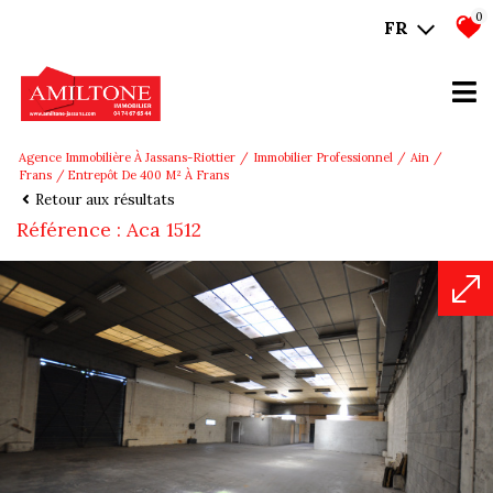
0
FR
Agence Immobilière À Jassans-Riottier
Immobilier Professionnel
Ain
Frans
Entrepôt De 400 M² À Frans
Retour aux résultats
Référence : Aca 1512