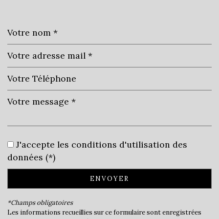
Leaflet
|
©
Jawg
Maps
|
© OpenStreetMap
École maternelle
J'accepte les conditions d'utilisation des
École primaire
données (*)
Mairie
ENVOYER
statistiques
*Champs obligatoires
Les informations recueillies sur ce formulaire sont enregistrées