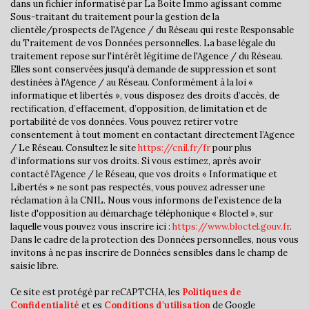
dans un fichier informatisé par La Boite Immo agissant comme
Nombre d'habitants
1 972
Sous-traitant du traitement pour la gestion de la
clientèle/prospects de l'Agence / du Réseau qui reste Responsable
Propriétaires (vs. locataires)
84,48 %
du Traitement de vos Données personnelles. La base légale du
Taxe habitation
11,59 %
traitement repose sur l'intérêt légitime de l'Agence / du Réseau.
Elles sont conservées jusqu'à demande de suppression et sont
Taxe foncière
21,38 %
destinées à l'Agence / au Réseau. Conformément à la loi «
informatique et libertés », vous disposez des droits d’accès, de
Habitants de moins de 25 ans
33,05 %
rectification, d’effacement, d’opposition, de limitation et de
Habitants de 25 à 55 ans
40,95 %
portabilité de vos données. Vous pouvez retirer votre
consentement à tout moment en contactant directement l’Agence
Habitants de plus de 55 ans
26 %
/ Le Réseau. Consultez le site
https://cnil.fr/fr
pour plus
d’informations sur vos droits. Si vous estimez, après avoir
Nombre d'enfants par famille
0,97
contacté l'Agence / le Réseau, que vos droits « Informatique et
Familles sans enfant
45,03 %
Libertés » ne sont pas respectés, vous pouvez adresser une
réclamation à la CNIL. Nous vous informons de l’existence de la
Familles avec 1 ou 2 enfants
46,36 %
liste d'opposition au démarchage téléphonique « Bloctel », sur
laquelle vous pouvez vous inscrire ici :
https://www.bloctel.gouv.fr
.
Maisons
93,95 %
Dans le cadre de la protection des Données personnelles, nous vous
Appartements
6,05 %
invitons à ne pas inscrire de Données sensibles dans le champ de
saisie libre.
Familles avec 3 enfants
7,95 %
Ce site est protégé par reCAPTCHA, les
Politiques de
Confidentialité
et es
Conditions d'utilisation
de Google