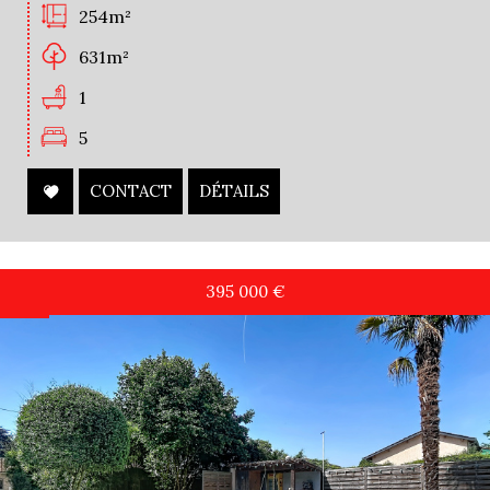
254m²
631m²
1
5
CONTACT
DÉTAILS
395 000
€