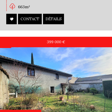
663m²
CONTACT
DÉTAILS
399 000
€