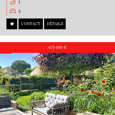
1
5
CONTACT
DÉTAILS
475 000
€