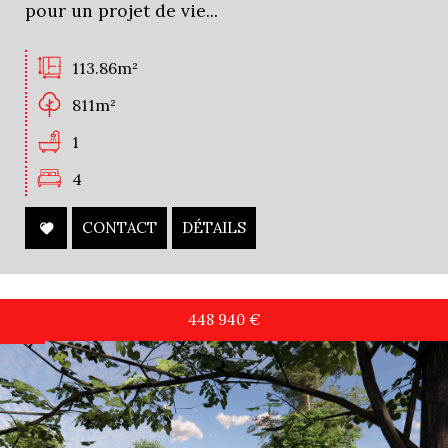
pour un projet de vie...
113.86m²
811m²
1
4
CONTACT
DÉTAILS
448 940
€