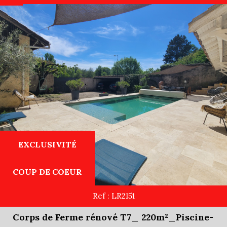
Recherche
+ de critères
+
EXCLUSIVITÉ
5KM
10KM
25KM
COUP DE COEUR
Ref : LR2151
Corps de Ferme rénové T7_ 220m²_Piscine-