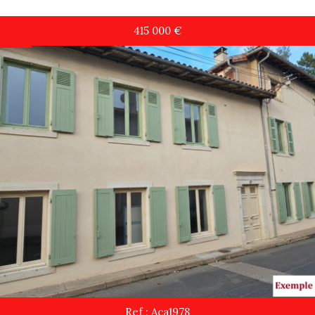
415 000
€
Ref : Aca1978