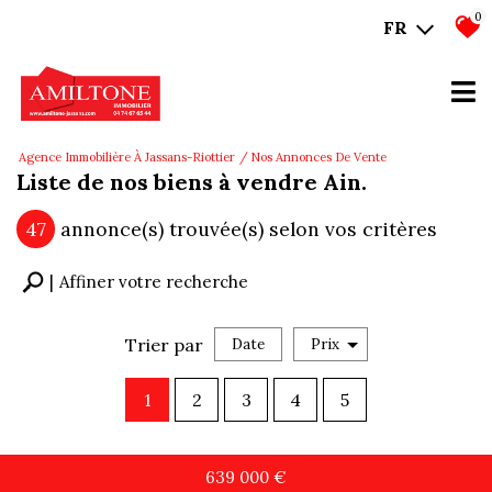
0
FR
Agence Immobilière À Jassans-Riottier
Nos Annonces De Vente
Liste de nos biens à vendre Ain.
47
annonce(s) trouvée(s) selon vos critères
Affiner votre recherche
Trier par
Date
Prix
Vente
1
2
3
4
5
639 000
€