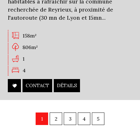
habitables à rafraichir sur la commune
recherchée de Reyrieux, à proximité de
l'autoroute (30 mn de Lyon et 15mn...
158m²
806m²
1
4
CONTACT
DÉTAILS
1
2
3
4
5