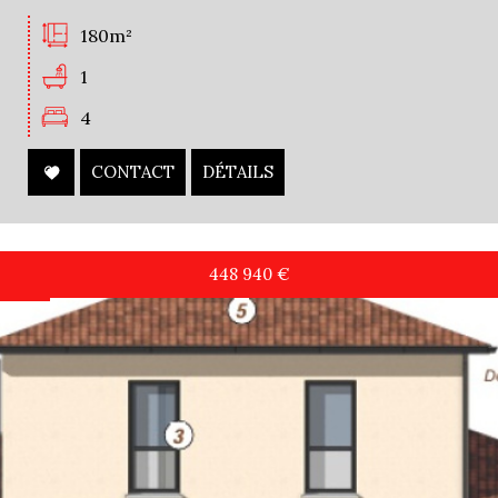
180m²
1
4
CONTACT
DÉTAILS
448 940
€