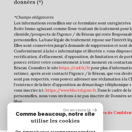
données (*)
*Champs obligatoires
Les informations recueillies sur ce formulaire sont enregistrées 
Boite Immo agissant comme Sous-traitant du traitement pour la
clientèle/prospects de l'Agence / du Réseau qui reste Responsa
personnelles. La base légale du traitement repose sur l'intérêt lé
Elles sont conservées jusqu'à demande de suppression et sont de
Conformément à la loi « informatique et libertés », vous disposez
rectification, d’effacement, d’opposition, de limitation et de por
pouvez retirer votre consentement à tout moment en contactan
Réseau. Consultez le site
https://cnil.fr/fr
pour plus d’informatio
estimez, après avoir contacté l'Agence / le Réseau, que vos droit
sont pas respectés, vous pouvez adresser une réclamation à la 
l’existence de la liste d'opposition au démarchage téléphonique « 
vous inscrire ici :
https://www.bloctel.gouv.fr
. Dans le cadre de 
personnelles, nous vous invitons à ne pas inscrire de Données se
libre.
On en reste là
Ce site est protégé par reCAPTCHA, les
Politiques de Confident
Comme beaucoup, notre site
d'utilisation
de Google s'appliquent.
utilise les cookies
On aimerait vous accompagner pendant