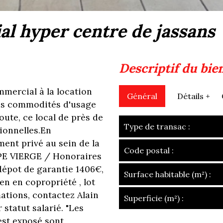
ial hyper centre de jassans
descriptif du bie
mercial à la location
Général
Détails +
les commodités d'usage
oute, ce local de près de
Type de transac :
sionnelles.En
ent privé au sein de la
Code postal :
DPE VIERGE / Honoraires
 dépot de garantie 1406€,
Surface habitable (m²) :
n en copropriété , lot
mations, contactez Alain
Superficie (m²) :
 statut salarié. "Les
la ville de jassan
est exposé sont