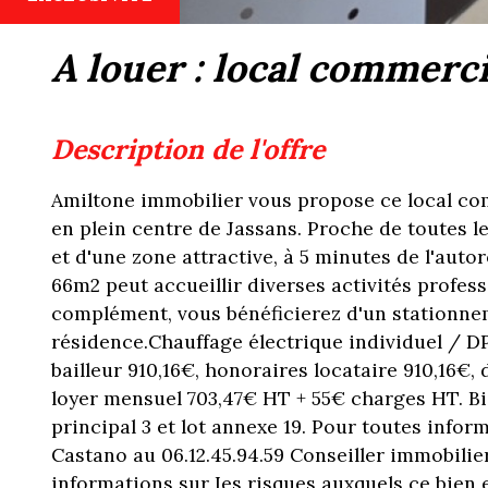
a louer : local commerc
description de l'offre
Amiltone immobilier vous propose ce local com
en plein centre de Jassans. Proche de toutes 
et d'une zone attractive, à 5 minutes de l'autor
66m2 peut accueillir diverses activités profes
complément, vous bénéficierez d'un stationnem
résidence.Chauffage électrique individuel / 
bailleur 910,16€, honoraires locataire 910,16€,
loyer mensuel 703,47€ HT + 55€ charges HT. Bie
principal 3 et lot annexe 19. Pour toutes infor
Castano au 06.12.45.94.59 Conseiller immobilier
informations sur Ies risques auxquels ce bien 