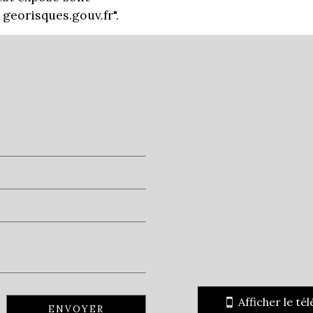
georisques.gouv.fr".
+
−
Collège
Bureau de poste
Afficher le té
ENVOYER