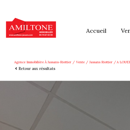
accueil
ve
mai
app
Agence Immobilière À Jassans-Riottier
Vente
Jassans Riottier
A LOUE
Retour aux résultats
imm
Ter
aut
pro