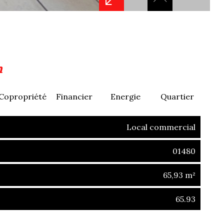
n
Copropriété
Financier
Energie
Quartier
Local commercial
01480
65,93 m²
65.93
s-riottier (01480)