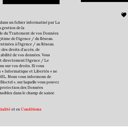
statistiques
Nombre d'habitants
dans un fichier informatisé par La
Propriétaires (vs. locatair
 gestion de la
ble du Traitement de vos Données
Taxe habitation
gitime de l'Agence / du Réseau.
stinées à l'Agence / au Réseau.
Taxe foncière
 des droits d’accès, de
Habitants de moins de 25 
tabilité de vos données. Vous
t directement l’Agence / Le
Habitants de 25 à 55 ans
ns sur vos droits. Si vous
s « Informatique et Libertés » ne
Habitants de plus de 55 an
CNIL. Nous vous informons de
Nombre d'enfants par fam
Bloctel », sur laquelle vous pouvez
la protection des Données
Familles sans enfant
nsibles dans le champ de saisie
Familles avec 1 ou 2 enfan
Maisons
ialité
et es
Conditions
Appartements
Familles avec 3 enfants