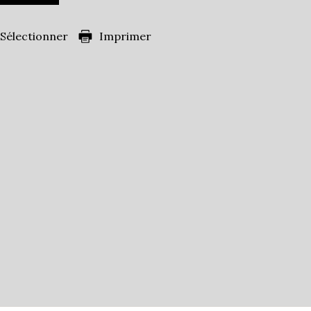
Sélectionner
Imprimer
6 306
es)
58,34 %
13,10 %
20,64 %
ans
32,87 %
39,04 %
s
28,08 %
ille
1,05
43,02 %
ts
47,10 %
57,30 %
42,70 %
7,94 %