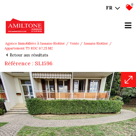
0
FR
Agence Immobilière À Jassans-Riottier
Vente
Jassans Riottier
Appartement T3 RDC 67,25 M2
Retour aux résultats
Référence : SL1596