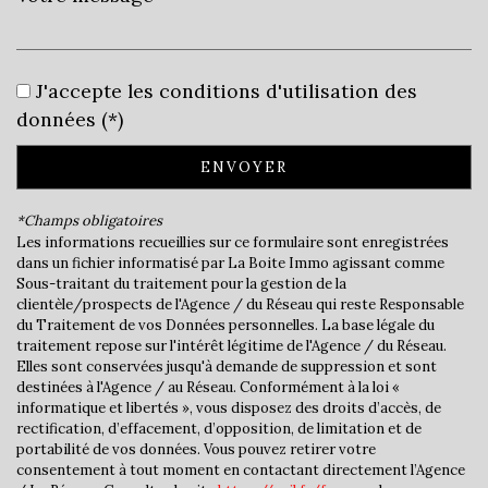
Leaflet
|
©
Jawg
Maps
|
© OpenStreetMap
Collège
J'accepte les conditions d'utilisation des
École maternelle
données (*)
École primaire
ENVOYER
Bureau de poste
*Champs obligatoires
Presse et Tabac
Les informations recueillies sur ce formulaire sont enregistrées
dans un fichier informatisé par La Boite Immo agissant comme
Sous-traitant du traitement pour la gestion de la
statistiques
clientèle/prospects de l'Agence / du Réseau qui reste Responsable
du Traitement de vos Données personnelles. La base légale du
traitement repose sur l'intérêt légitime de l'Agence / du Réseau.
Nombre d'habitants
6 306
Elles sont conservées jusqu'à demande de suppression et sont
destinées à l'Agence / au Réseau. Conformément à la loi «
Propriétaires (vs. locataires)
58,34 %
informatique et libertés », vous disposez des droits d’accès, de
Taxe habitation
13,10 %
rectification, d’effacement, d’opposition, de limitation et de
portabilité de vos données. Vous pouvez retirer votre
Taxe foncière
20,64 %
consentement à tout moment en contactant directement l’Agence