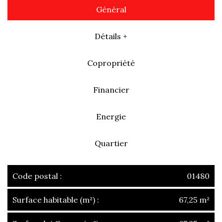
Général
Détails +
Copropriété
Financier
Energie
Quartier
Code postal :
01480
Surface habitable (m²) :
67,25 m²