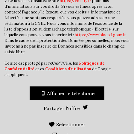
/ Le Réseau. Consultez le site
https://cnil.fr/fr
pour plus
Habitants de moins de 25 ans
32,87 %
d’informations sur vos droits. Si vous estimez, après avoir
contacté l'Agence / le Réseau, que vos droits « Informatique et
Habitants de 25 à 55 ans
39,04 %
Libertés » ne sont pas respectés, vous pouvez adresser une
Habitants de plus de 55 ans
28,08 %
réclamation à la CNIL. Nous vous informons de l’existence de la
liste d'opposition au démarchage téléphonique « Bloctel », sur
Nombre d'enfants par famille
1,05
laquelle vous pouvez vous inscrire ici :
https://www.bloctel.gouv.fr
.
Dans le cadre de la protection des Données personnelles, nous vous
Familles sans enfant
43,02 %
invitons à ne pas inscrire de Données sensibles dans le champ de
Familles avec 1 ou 2 enfants
47,10 %
saisie libre.
Maisons
57,30 %
Ce site est protégé par reCAPTCHA, les
Politiques de
Confidentialité
et es
Conditions d'utilisation
de Google
Appartements
42,70 %
s'appliquent.
Familles avec 3 enfants
7,94 %
Afficher le téléphone
Partager l'offre
Sélectionner