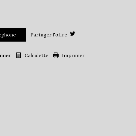
1 642
es)
73,98 %
léphone
Partager l'offre
14,88 %
17,51 %
onner
Calculette
Imprimer
ans
33,43 %
42,39 %
s
24,18 %
ille
0,99
47,58 %
ts
42,54 %
81,14 %
18,86 %