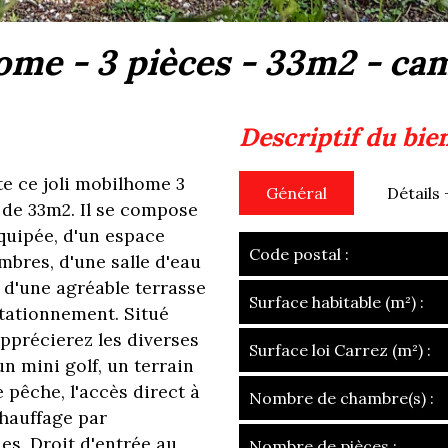
lhome - 3 pièces - 33m2 - c
descriptif du bie
 ce joli mobilhome 3
Général
Détails 
de 33m2. Il se compose
quipée, d'un espace
Code postal :
mbres, d'une salle d'eau
z d'une agréable terrasse
Surface habitable (m²) :
stationnement. Situé
pprécierez les diverses
Surface loi Carrez (m²) :
un mini golf, un terrain
 pêche, l'accès direct à
Nombre de chambre(s) :
hauffage par
ues. Droit d'entrée au
Nombre de pièces :