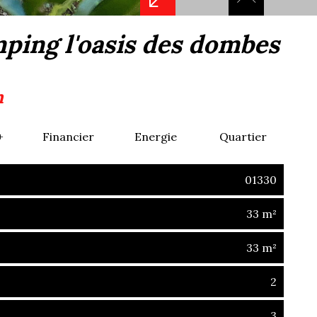
amping l'oasis des dombes
n
+
Financier
Energie
Quartier
01330
33 m²
33 m²
2
3