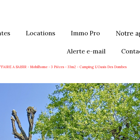
ntes
locations
Immo Pro
notre 
sons
maisons
qui som
alerte e-mail
conta
artements
appartements
notre éq
FFAIRE A SAISIR - Mobilhome - 3 Pièces - 33m2 - Camping L'Oasis Des Dombes
eubles
immeubles
rain
Terrain
res
autres
grammes neufs