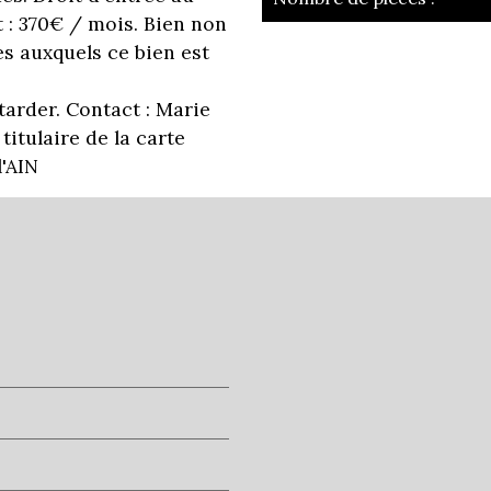
 : 370€ / mois. Bien non
la ville de ambé
s auxquels ce bien est
tarder. Contact : Marie
+
itulaire de la carte
−
l'AIN
École primaire