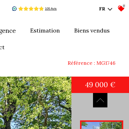
0
FR
agence
estimation
biens vendus
mes-nous ?
ct
uipe
Référence : MG1746
49 000 €