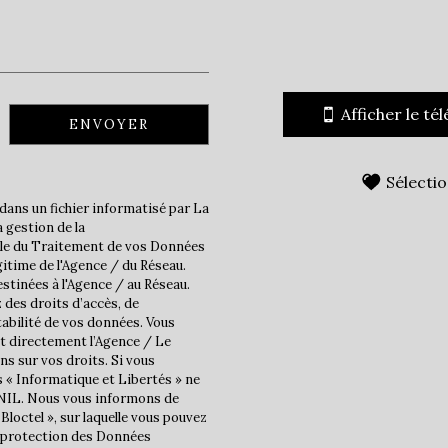
statistiques
Nombre d'habitants
Propriétaires (vs. locatair
Afficher le té
ENVOYER
Taxe habitation
Taxe foncière
Sélecti
Habitants de moins de 25 
dans un fichier informatisé par La
 gestion de la
Habitants de 25 à 55 ans
ble du Traitement de vos Données
Habitants de plus de 55 an
gitime de l'Agence / du Réseau.
stinées à l'Agence / au Réseau.
Nombre d'enfants par fam
 des droits d’accès, de
tabilité de vos données. Vous
Familles sans enfant
t directement l’Agence / Le
Familles avec 1 ou 2 enfan
ns sur vos droits. Si vous
s « Informatique et Libertés » ne
Maisons
CNIL. Nous vous informons de
Bloctel », sur laquelle vous pouvez
Appartements
la protection des Données