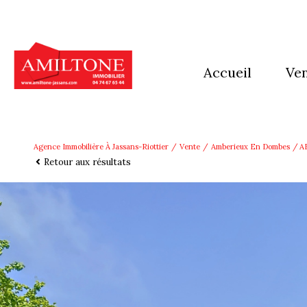
accueil
ve
mai
app
Agence Immobilière À Jassans-Riottier
Vente
Amberieux En Dombes
A
Retour aux résultats
imm
Ter
aut
pro