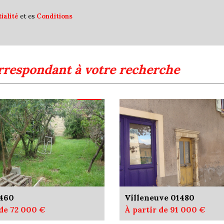
Familles avec 1 ou 2 enfan
ialité
et es
Conditions
Maisons
Appartements
Familles avec 3 enfants
rrespondant à votre recherche
9460
Villeneuve 01480
 de 72 000 €
À partir de 91 000 €