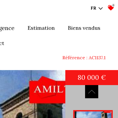
0
FR
agence
estimation
biens vendus
mes-nous ?
ct
uipe
Référence : AC1137.1
80 000 €