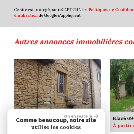
Ce site est protégé par reCAPTCHA, les
Politiques de Confident
d'utilisation
de Google s'appliquent.
autres annonces immobilières co
On en reste là
Cogny 69640
Blacé 6
Comme beaucoup, notre site
À partir de 95 000 €
À partir
utilise les cookies