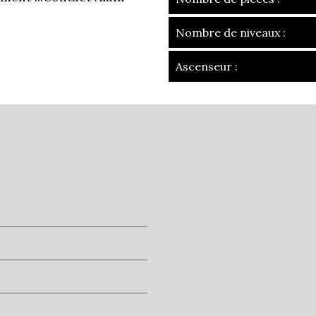
Nombre de niveaux :
Ascenseur :
la ville de chalei
+
−