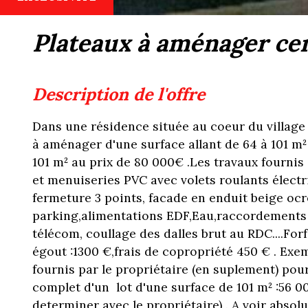
plateaux à aménager ce
description de l'offre
Dans une résidence située au coeur du village
à aménager d'une surface allant de 64 à 101 m² .
101 m² au prix de 80 000€ .Les travaux fournis 
et menuiseries PVC avec volets roulants électr
fermeture 3 points, facade en enduit beige ocr
parking,alimentations EDF,Eau,raccordements 
télécom, coullage des dalles brut au RDC....Fo
égout :1300 €,frais de copropriété 450 € . Exe
fournis par le propriétaire (en suplement) p
complet d'un lot d'une surface de 101 m² :56 0
determiner avec le propriétaire) . A voir absol