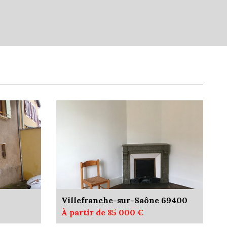
ts
47,86 %
86,20 %
13,80 %
9,12 %
Villefranche-sur-Saône 69400
À partir de 85 000 €