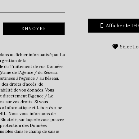
École primaire
Afficher le té
ENVOYER
statistiques
Sélecti
Nombre d'habitants
dans un fichier informatisé par La
 gestion de la
Propriétaires (vs. locatair
ble du Traitement de vos Données
Taxe habitation
gitime de l'Agence / du Réseau.
stinées à l'Agence / au Réseau.
Taxe foncière
 des droits d’accès, de
tabilité de vos données. Vous
Habitants de moins de 25 
t directement l’Agence / Le
Habitants de 25 à 55 ans
ns sur vos droits. Si vous
s « Informatique et Libertés » ne
Habitants de plus de 55 an
CNIL. Nous vous informons de
Bloctel », sur laquelle vous pouvez
Nombre d'enfants par fam
la protection des Données
Familles sans enfant
nsibles dans le champ de saisie