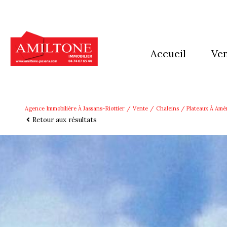
accueil
ve
mai
app
Agence Immobilière À Jassans-Riottier
Vente
Chaleins
Plateaux À Amé
Retour aux résultats
imm
Ter
aut
pro