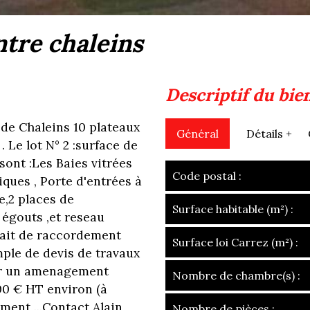
ntre chaleins
descriptif du bie
 de Chaleins 10 plateaux
Général
Détails +
 Le lot N° 2 :surface de
sont :Les Baies vitrées
Code postal :
iques , Porte d'entrées à
e,2 places de
Surface habitable (m²) :
égouts ,et reseau
rfait de raccordement
Surface loi Carrez (m²) :
mple de devis de travaux
our un amenagement
Nombre de chambre(s) :
00 € HT environ (à
ument ...Contact Alain
Nombre de pièces :