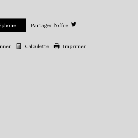
Leaflet
|
©
Jawg
Maps
|
© OpenStreetMap
Mairie
léphone
Partager l'offre
onner
Calculette
Imprimer
1 160
es)
71,05 %
11,27 %
11,27 %
ans
35,14 %
43,67 %
s
21,19 %
ille
1,11
41,88 %