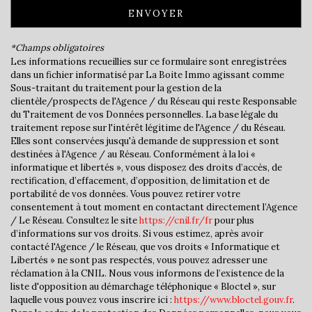
ENVOYER
Propriétaires (vs. locataires)
72,37 %
Taxe habitation
15,79 %
*Champs obligatoires
Les informations recueillies sur ce formulaire sont enregistrées
Taxe foncière
16,66 %
dans un fichier informatisé par La Boite Immo agissant comme
Habitants de moins de 25 ans
31,72 %
Sous-traitant du traitement pour la gestion de la
clientèle/prospects de l'Agence / du Réseau qui reste Responsable
Habitants de 25 à 55 ans
42,82 %
du Traitement de vos Données personnelles. La base légale du
traitement repose sur l'intérêt légitime de l'Agence / du Réseau.
Habitants de plus de 55 ans
25,46 %
Elles sont conservées jusqu'à demande de suppression et sont
Nombre d'enfants par famille
0,99
destinées à l'Agence / au Réseau. Conformément à la loi «
informatique et libertés », vous disposez des droits d’accès, de
Familles sans enfant
44,57 %
rectification, d’effacement, d’opposition, de limitation et de
portabilité de vos données. Vous pouvez retirer votre
Familles avec 1 ou 2 enfants
47,83 %
consentement à tout moment en contactant directement l’Agence
Maisons
87,62 %
/ Le Réseau. Consultez le site
https://cnil.fr/fr
pour plus
d’informations sur vos droits. Si vous estimez, après avoir
Appartements
12,38 %
contacté l'Agence / le Réseau, que vos droits « Informatique et
Libertés » ne sont pas respectés, vous pouvez adresser une
Familles avec 3 enfants
5,43 %
réclamation à la CNIL. Nous vous informons de l’existence de la
liste d'opposition au démarchage téléphonique « Bloctel », sur
laquelle vous pouvez vous inscrire ici :
https://www.bloctel.gouv.fr
.