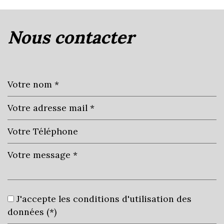
la ville de charentay (69220)
nous contacter
+
−
Leaflet
|
©
Jawg
Maps
|
© OpenStreetMap
statistiques
J'accepte les conditions d'utilisation des
données (*)
Nombre d'habitants
1 198