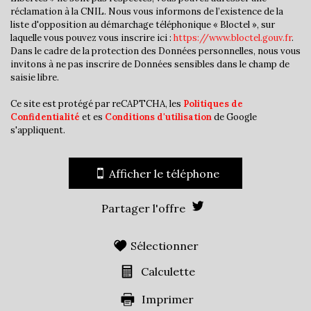
Nombre d'enfants par famille
0,98
réclamation à la CNIL. Nous vous informons de l’existence de la
Familles sans enfant
46,08 %
liste d'opposition au démarchage téléphonique « Bloctel », sur
laquelle vous pouvez vous inscrire ici :
https://www.bloctel.gouv.fr
.
Familles avec 1 ou 2 enfants
46,08 %
Dans le cadre de la protection des Données personnelles, nous vous
invitons à ne pas inscrire de Données sensibles dans le champ de
Maisons
89,14 %
saisie libre.
Appartements
10,86 %
Ce site est protégé par reCAPTCHA, les
Politiques de
Familles avec 3 enfants
6,86 %
Confidentialité
et es
Conditions d'utilisation
de Google
s'appliquent.
Afficher le téléphone
Partager l'offre
Sélectionner
Calculette
Imprimer