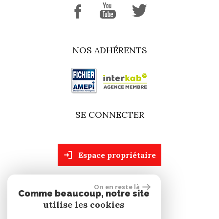
NOS ADHÉRENTS
SE CONNECTER
espace propriétaire
On en reste là
site réalisé par
Comme beaucoup, notre site
utilise les cookies