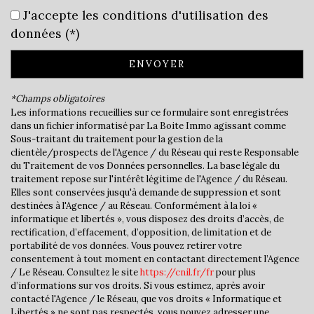
J'accepte les conditions d'utilisation des
École primaire
données (*)
Bibliothèque
ENVOYER
Mairie
*Champs obligatoires
Les informations recueillies sur ce formulaire sont enregistrées
statistiques
dans un fichier informatisé par La Boite Immo agissant comme
Sous-traitant du traitement pour la gestion de la
clientèle/prospects de l'Agence / du Réseau qui reste Responsable
Nombre d'habitants
1 430
du Traitement de vos Données personnelles. La base légale du
traitement repose sur l'intérêt légitime de l'Agence / du Réseau.
Propriétaires (vs. locataires)
74,85 %
Elles sont conservées jusqu'à demande de suppression et sont
Taxe habitation
14,21 %
destinées à l'Agence / au Réseau. Conformément à la loi «
informatique et libertés », vous disposez des droits d’accès, de
Taxe foncière
17,31 %
rectification, d’effacement, d’opposition, de limitation et de
portabilité de vos données. Vous pouvez retirer votre
Habitants de moins de 25 ans
30,35 %
consentement à tout moment en contactant directement l’Agence
Habitants de 25 à 55 ans
38,04 %
/ Le Réseau. Consultez le site
https://cnil.fr/fr
pour plus
d’informations sur vos droits. Si vous estimez, après avoir
Habitants de plus de 55 ans
31,61 %
contacté l'Agence / le Réseau, que vos droits « Informatique et
Libertés » ne sont pas respectés, vous pouvez adresser une