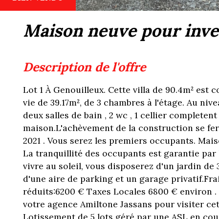
maison neuve pour inve
description de l'offre
Lot 1 À Genouilleux. Cette villa de 90.4m² est
vie de 39.17m², de 3 chambres à l'étage. Au niv
deux salles de bain , 2 wc , 1 cellier completent
maison.L'achèvement de la construction se fer
2021 . Vous serez les premiers occupants. Mai
La tranquillité des occupants est garantie par 
vivre au soleil, vous disposerez d'un jardin de
d'une aire de parking et un garage privatif.Fra
réduits:6200 € Taxes Locales 6800 € environ .
votre agence Amiltone Jassans pour visiter cet
Lotissement de 5 lots géré par une ASL en cour