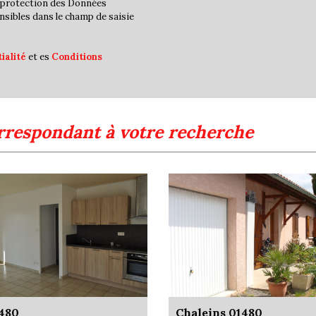
la protection des Données
Familles sans enfant
nsibles dans le champ de saisie
Familles avec 1 ou 2 enfan
ialité
et es
Conditions
Maisons
Appartements
Familles avec 3 enfants
rrespondant à votre recherche
1480
Chaleins 01480