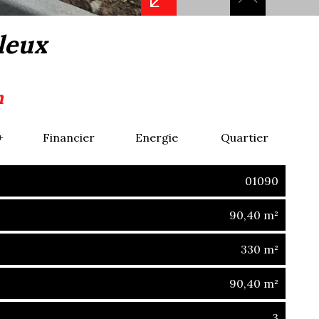
lleux
n
+
Financier
Energie
Quartier
01090
90,40 m²
330 m²
90,40 m²
3