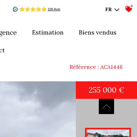
0
FR
agence
estimation
biens vendus
mes-nous ?
ct
uipe
Référence : ACA1446
255 000 €