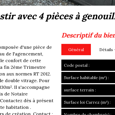
stir avec 4 pièces à genoui
descriptif du bie
 composée d'une pièce de
Général
Détails 
eau de l'agencement,
 le confort de cette
Code postal :
a fin 2ème Trimestre
son aux normes RT 2012.
Surface habitable (m²) :
le double vitrage. Pour
 330m². Il s'accompagne
surface terrain :
is de Notaire
 Contactez dès à présent
Surface loi Carrez (m²) :
te habitation .
s de création. Contact :
Nombre de chambre(s) :