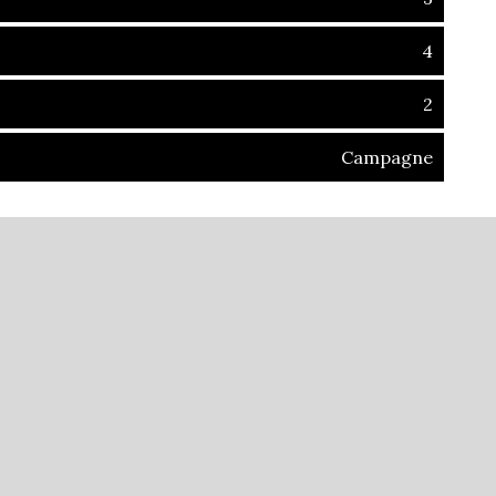
4
2
Campagne
illeux (01090)