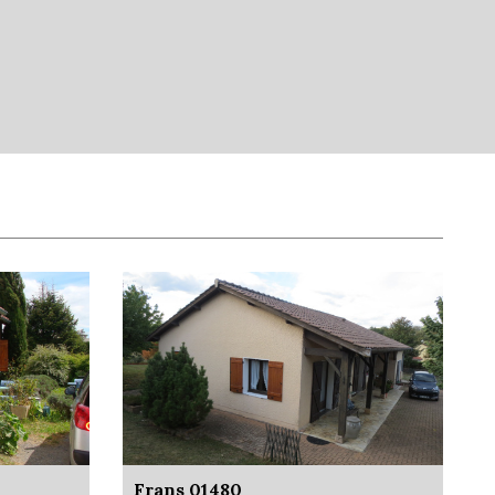
35,88 %
ts
50 %
93,42 %
6,58 %
9,41 %
Frans 01480