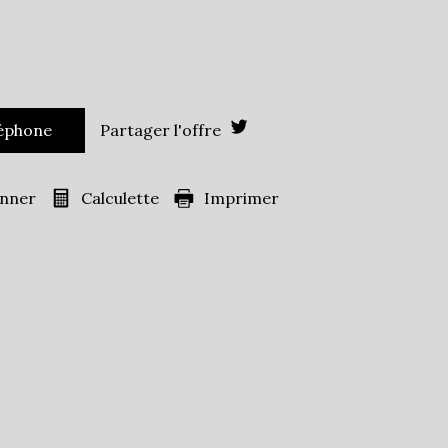
Leaflet
|
©
Jawg
Maps
|
© OpenStreetMap
Bureau de poste
Mairie
léphone
Partager l'offre
onner
Calculette
Imprimer
598
es)
81,08 %
14,88 %
16,06 %
ans
33,84 %
44,89 %
s
21,27 %
ille
1,28