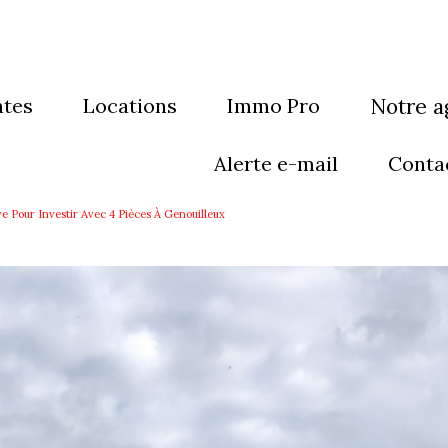
ntes
locations
Immo Pro
notre 
sons
maisons
qui som
alerte e-mail
conta
artements
appartements
notre éq
 Pour Investir Avec 4 Pièces À Genouilleux
eubles
immeubles
rain
Terrain
res
autres
grammes neufs