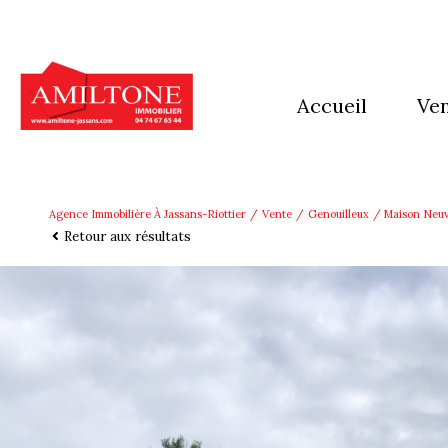
accueil
ve
mai
app
Agence Immobilière À Jassans-Riottier
Vente
Genouilleux
Maison Neuve
Retour aux résultats
imm
Ter
aut
pro