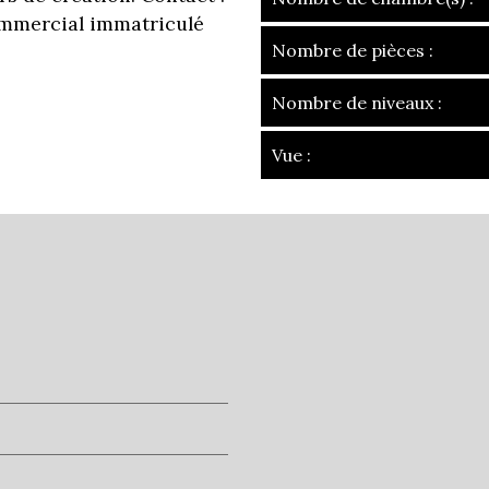
ommercial immatriculé
Nombre de pièces :
Nombre de niveaux :
Vue :
la ville de genou
+
−