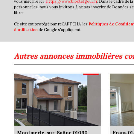
vous inscrire ici :
https://www.bloctel.gouv.fr
. Dans le cadre de 
personnelles, nous vous invitons à ne pas inscrire de Données se
libre.
Ce site est protégé par reCAPTCHA, les
Politiques de Confident
d'utilisation
de Google s'appliquent.
autres annonces immobilières co
Montmerle-sur-Saône 01090
Frans 0