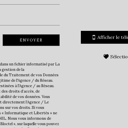
École primaire
Afficher le té
ENVOYER
statistiques
Sélecti
Nombre d'habitants
dans un fichier informatisé par La
 gestion de la
Propriétaires (vs. locatair
ble du Traitement de vos Données
Taxe habitation
gitime de l'Agence / du Réseau.
stinées à l'Agence / au Réseau.
Taxe foncière
 des droits d’accès, de
tabilité de vos données. Vous
Habitants de moins de 25 
t directement l’Agence / Le
Habitants de 25 à 55 ans
ns sur vos droits. Si vous
s « Informatique et Libertés » ne
Habitants de plus de 55 an
CNIL. Nous vous informons de
Bloctel », sur laquelle vous pouvez
Nombre d'enfants par fam