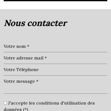
la ville de guéreins (01090)
nous contacter
+
−
Leaflet
|
©
Jawg
Maps
|
© OpenStreetMap
statistiques
J'accepte les conditions d'utilisation des
données (*)