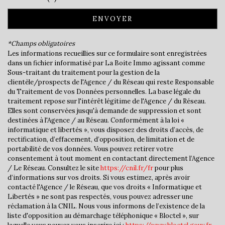
Nombre d'habitants
1 388
ENVOYER
Propriétaires (vs. locataires)
85,18 %
Taxe habitation
14,15 %
*Champs obligatoires
Les informations recueillies sur ce formulaire sont enregistrées
Taxe foncière
16 %
dans un fichier informatisé par La Boite Immo agissant comme
Habitants de moins de 25 ans
33,12 %
Sous-traitant du traitement pour la gestion de la
clientèle/prospects de l'Agence / du Réseau qui reste Responsable
Habitants de 25 à 55 ans
40,62 %
du Traitement de vos Données personnelles. La base légale du
traitement repose sur l'intérêt légitime de l'Agence / du Réseau.
Habitants de plus de 55 ans
26,26 %
Elles sont conservées jusqu'à demande de suppression et sont
Nombre d'enfants par famille
1,02
destinées à l'Agence / au Réseau. Conformément à la loi «
informatique et libertés », vous disposez des droits d’accès, de
Familles sans enfant
44,93 %
rectification, d’effacement, d’opposition, de limitation et de
portabilité de vos données. Vous pouvez retirer votre
Familles avec 1 ou 2 enfants
46,14 %
consentement à tout moment en contactant directement l’Agence
Maisons
95,77 %
/ Le Réseau. Consultez le site
https://cnil.fr/fr
pour plus
d’informations sur vos droits. Si vous estimez, après avoir
Appartements
4,23 %
contacté l'Agence / le Réseau, que vos droits « Informatique et
Libertés » ne sont pas respectés, vous pouvez adresser une
Familles avec 3 enfants
6,04 %
réclamation à la CNIL. Nous vous informons de l’existence de la
liste d'opposition au démarchage téléphonique « Bloctel », sur