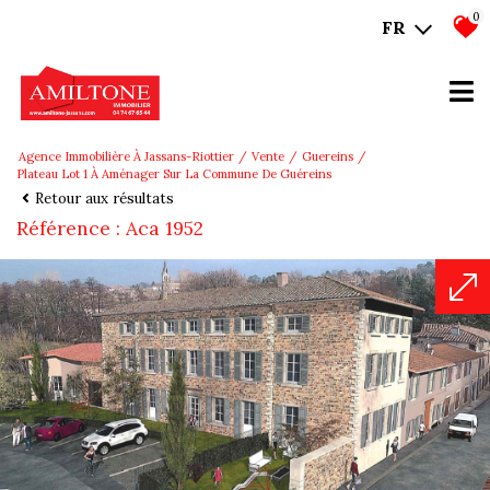
0
FR
Agence Immobilière À Jassans-Riottier
Vente
Guereins
Plateau Lot 1 À Aménager Sur La Commune De Guéreins
Retour aux résultats
Référence : Aca 1952