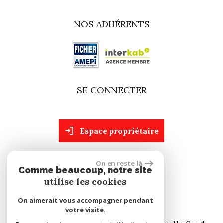
NOS ADHÉRENTS
SE CONNECTER
espace propriétaire
On en reste là
site réalisé par
Comme beaucoup, notre site
utilise les cookies
On aimerait vous accompagner pendant
votre visite.