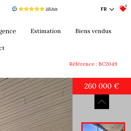
0
FR
agence
estimation
biens vendus
mes-nous ?
ct
uipe
Référence : BC2049
260 000 €