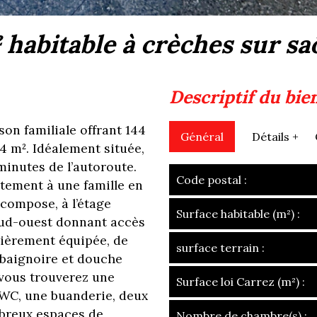
² habitable à crèches sur s
descriptif du bie
n familiale offrant 144
Général
Détails +
4 m². Idéalement située,
inutes de l’autoroute.
Code postal :
itement à une famille en
 compose, à l’étage
Surface habitable (m²) :
 sud-ouest donnant accès
tièrement équipée, de
surface terrain :
c baignoire et douche
 vous trouverez une
Surface loi Carrez (m²) :
 WC, une buanderie, deux
mbreux espaces de
Nombre de chambre(s) :