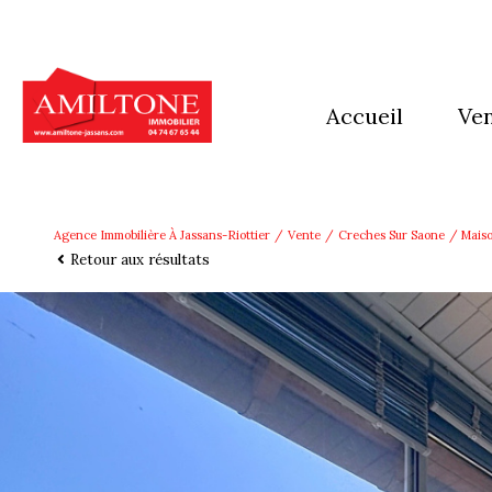
accueil
ve
mai
app
Agence Immobilière À Jassans-Riottier
Vente
Creches Sur Saone
Maiso
Retour aux résultats
imm
Ter
aut
pro