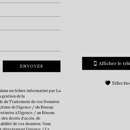
École maternelle
Gare ferroviaire
statistiques
Nombre d'habitants
Afficher le té
ENVOYER
Propriétaires (vs. locatair
Taxe habitation
Sélecti
Taxe foncière
dans un fichier informatisé par La
 gestion de la
Habitants de moins de 25 
ble du Traitement de vos Données
Habitants de 25 à 55 ans
gitime de l'Agence / du Réseau.
stinées à l'Agence / au Réseau.
Habitants de plus de 55 an
 des droits d’accès, de
tabilité de vos données. Vous
Nombre d'enfants par fam
t directement l’Agence / Le