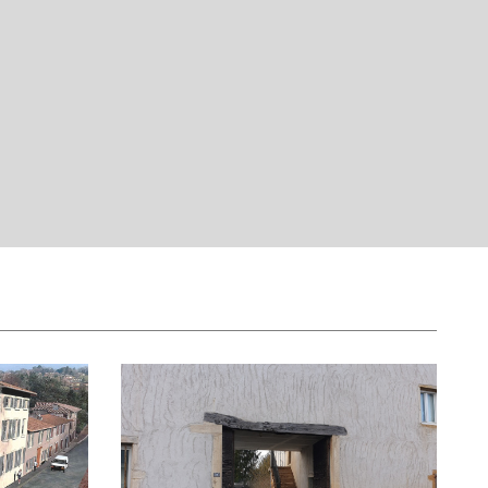
51,75 %
ts
41,71 %
76,93 %
23,07 %
5,30 %