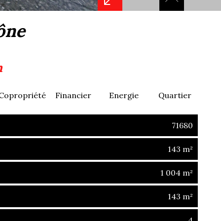
aône
n
Copropriété
Financier
Energie
Quartier
71680
143 m²
1 004 m²
143 m²
4