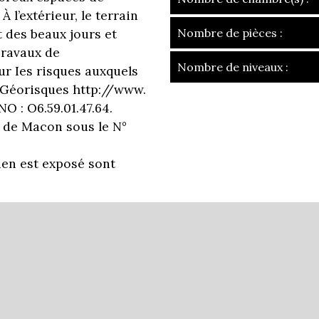
l’extérieur, le terrain
 des beaux jours et
Nombre de pièces :
Travaux de
Nombre de niveaux :
ur Ies risques auxquels
e Géorisques http://www.
la ville de crêch
O : O6.59.01.47.64.
 de Macon sous le N°
+
−
ien est exposé sont