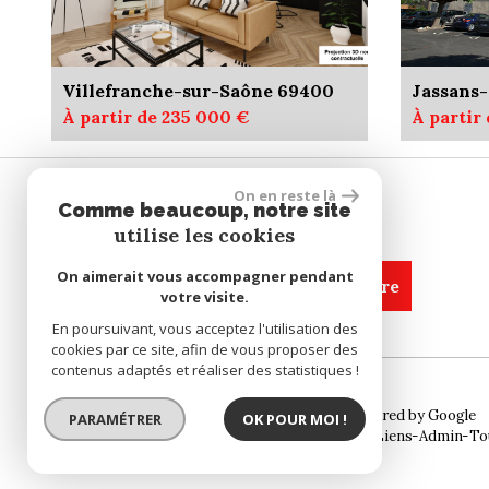
Villefranche-sur-Saône 69400
Jassans-
À partir de 235 000 €
À partir
On en reste là
Comme beaucoup, notre site
SE CONNECTER
utilise les cookies
On aimerait vous accompagner pendant
espace propriétaire
votre visite.
En poursuivant, vous acceptez l'utilisation des
cookies par ce site, afin de vous proposer des
contenus adaptés et réaliser des statistiques !
© 2026 | Tous droits réservés | Traduction powered by Google
PARAMÉTRER
OK POUR MOI !
Plan du site
Mentions légales
Nos honoraires
Liens
Admin
To