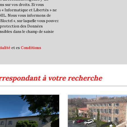
Familles sans enfant
ns sur vos droits. Si vous
s « Informatique et Libertés » ne
Familles avec 1 ou 2 enfan
CNIL. Nous vous informons de
Bloctel », sur laquelle vous pouvez
Maisons
la protection des Données
Appartements
nsibles dans le champ de saisie
Familles avec 3 enfants
ialité
et es
Conditions
rrespondant à votre recherche