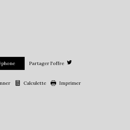
Leaflet
|
©
Jawg
Maps
|
© OpenStreetMap
École primaire
Bibliothèque
Bureau de poste
Mairie
2 887
léphone
Partager l'offre
es)
66,80 %
18,19 %
onner
Calculette
Imprimer
16,42 %
ans
28,14 %
37,07 %
s
34,79 %
ille
0,83