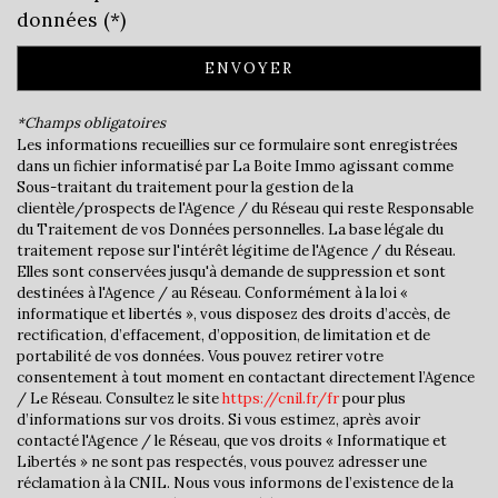
École primaire
données (*)
Mairie
ENVOYER
statistiques
*Champs obligatoires
Les informations recueillies sur ce formulaire sont enregistrées
dans un fichier informatisé par La Boite Immo agissant comme
Nombre d'habitants
4 957
Sous-traitant du traitement pour la gestion de la
Propriétaires (vs. locataires)
48,97 %
clientèle/prospects de l'Agence / du Réseau qui reste Responsable
du Traitement de vos Données personnelles. La base légale du
Taxe habitation
15,83 %
traitement repose sur l'intérêt légitime de l'Agence / du Réseau.
Elles sont conservées jusqu'à demande de suppression et sont
Taxe foncière
16,54 %
destinées à l'Agence / au Réseau. Conformément à la loi «
Habitants de moins de 25 ans
29,33 %
informatique et libertés », vous disposez des droits d’accès, de
rectification, d’effacement, d’opposition, de limitation et de
Habitants de 25 à 55 ans
35,32 %
portabilité de vos données. Vous pouvez retirer votre
consentement à tout moment en contactant directement l’Agence
Habitants de plus de 55 ans
35,34 %
/ Le Réseau. Consultez le site
https://cnil.fr/fr
pour plus
d’informations sur vos droits. Si vous estimez, après avoir
Nombre d'enfants par famille
0,92
contacté l'Agence / le Réseau, que vos droits « Informatique et
Familles sans enfant
51,04 %
Libertés » ne sont pas respectés, vous pouvez adresser une
réclamation à la CNIL. Nous vous informons de l’existence de la
Familles avec 1 ou 2 enfants
38,51 %