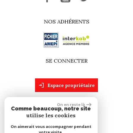
NOS ADHÉRENTS
SE CONNECTER
espace propriétaire
On en reste là
site réalisé par
Comme beaucoup, notre site
utilise les cookies
On aimerait vous accompagner pendant
votre visite.