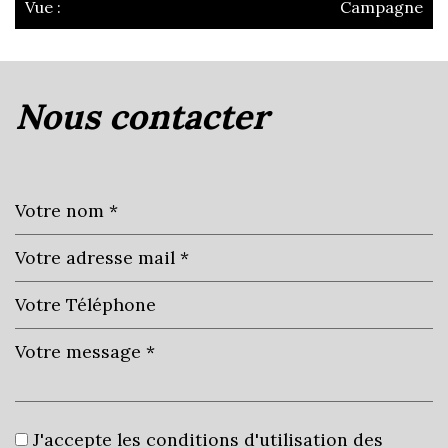
Vue :
Campagne
la ville de châtillon-sur-
chalaronne (01400)
nous contacter
+
−
Leaflet
|
©
Jawg
Maps
|
© OpenStreetMap
J'accepte les conditions d'utilisation des