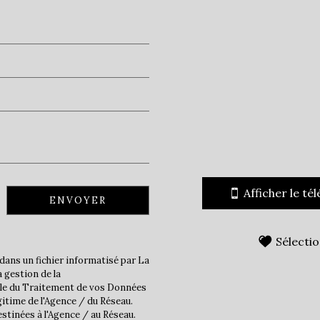
Collège
Mairie
statistiques
Nombre d'habitants
Propriétaires (vs. locatair
Taxe habitation
Taxe foncière
Afficher le té
ENVOYER
Habitants de moins de 25 
Habitants de 25 à 55 ans
Sélecti
Habitants de plus de 55 an
dans un fichier informatisé par La
Nombre d'enfants par fam
 gestion de la
ble du Traitement de vos Données
Familles sans enfant
gitime de l'Agence / du Réseau.
stinées à l'Agence / au Réseau.
Familles avec 1 ou 2 enfan