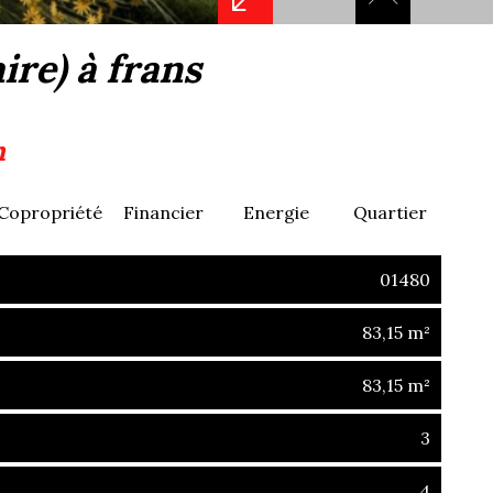
ire) à frans
n
Copropriété
Financier
Energie
Quartier
01480
83,15 m²
83,15 m²
3
4