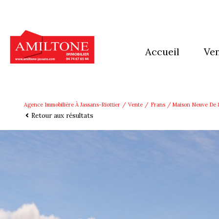
accueil
ve
mai
app
Agence Immobilière À Jassans-Riottier
Vente
Frans
Maison Neuve De 8
Retour aux résultats
imm
Ter
aut
pro