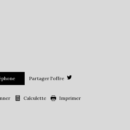
École primaire
Bureau de poste
Presse et Tabac
1 972
es)
84,48 %
11,59 %
21,38 %
léphone
Partager l'offre
ans
33,05 %
40,95 %
onner
Calculette
Imprimer
s
26 %
ille
0,97
45,03 %
ts
46,36 %