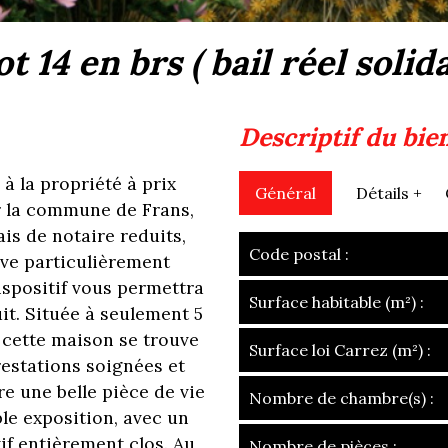
t 14 en brs ( bail réel solida
descriptif du bie
 la propriété à prix
Général
Détails +
r la commune de Frans,
is de notaire reduits,
Code postal :
ive particulièrement
ispositif vous permettra
Surface habitable (m²) :
it. Située à seulement 5
 cette maison se trouve
Surface loi Carrez (m²) :
estations soignées et
re une belle pièce de vie
Nombre de chambre(s) :
le exposition, avec un
tif entièrement clos. Au
Nombre de pièces :