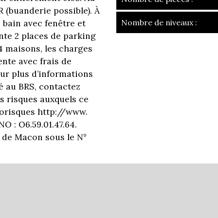
 (buanderie possible). À
 bain avec fenêtre et
Nombre de niveaux :
ente 2 places de parking
la ville de frans 
4 maisons, les charges
ente avec frais de
+
our plus d’informations
té au BRS, contactez
−
s risques auxquels ce
éorisques http://www.
O : O6.59.01.47.64.
 de Macon sous le N°