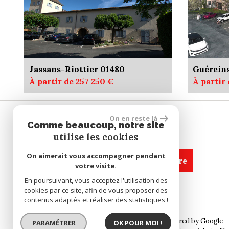
Jassans-Riottier 01480
Guérein
À partir de 257 250 €
À partir
On en reste là
Comme beaucoup, notre site
SE CONNECTER
utilise les cookies
On aimerait vous accompagner pendant
espace propriétaire
votre visite.
En poursuivant, vous acceptez l'utilisation des
cookies par ce site, afin de vous proposer des
contenus adaptés et réaliser des statistiques !
© 2026 | Tous droits réservés | Traduction powered by Google
PARAMÉTRER
OK POUR MOI !