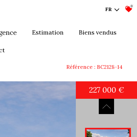
0
FR
agence
estimation
biens vendus
mes-nous ?
ct
uipe
Référence : BC2128-14
227 000 €