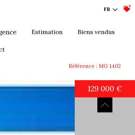
0
FR
agence
estimation
biens vendus
mes-nous ?
ct
uipe
Référence : MG 1402
129 000 €