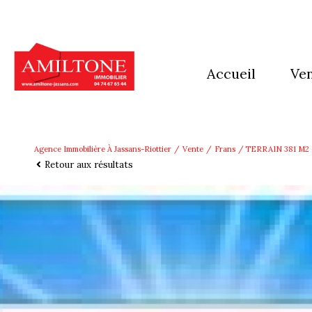
accueil
ve
mai
app
Agence Immobilière À Jassans-Riottier
Vente
Frans
TERRAIN 381 M2 - 
Retour aux résultats
imm
Ter
aut
pro