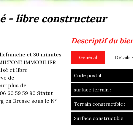
sé - libre constructeur
descriptif du bie
illefranche et 30 minutes
Général
Détails 
, AMILTONE IMMOBILIER
sé et libre
Code postal :
rve de
our plus de
surface terrain :
6 60 59 59 80 Statut
 en Bresse sous le N°
Terrain constructible :
Surface constructible :
la ville de frans 