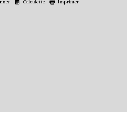
onner
Calculette
Imprimer
1 972
es)
84,48 %
11,59 %
21,38 %
ans
33,05 %
40,95 %
s
26 %
ille
0,97
45,03 %
ts
46,36 %
93,95 %
6,05 %
7,95 %