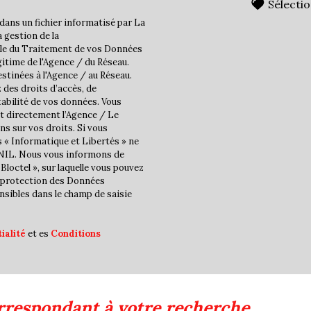
statistiques
Sélecti
dans un fichier informatisé par La
 gestion de la
Nombre d'habitants
ble du Traitement de vos Données
gitime de l'Agence / du Réseau.
Propriétaires (vs. locatair
stinées à l'Agence / au Réseau.
Taxe habitation
 des droits d’accès, de
tabilité de vos données. Vous
Taxe foncière
t directement l’Agence / Le
ns sur vos droits. Si vous
Habitants de moins de 25 
s « Informatique et Libertés » ne
Habitants de 25 à 55 ans
CNIL. Nous vous informons de
Bloctel », sur laquelle vous pouvez
Habitants de plus de 55 an
la protection des Données
nsibles dans le champ de saisie
Nombre d'enfants par fam
Familles sans enfant
ialité
et es
Conditions
Familles avec 1 ou 2 enfan
Maisons
Appartements
rrespondant à votre recherche
Familles avec 3 enfants