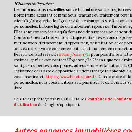
*Champs obligatoires
Les informations recueillies sur ce formulaire sont enregistrées 
Boite Immo agissant comme Sous-traitant du traitement pour la
clientèle/prospects de l'Agence / du Réseau qui reste Responsa
personnelles. La base légale du traitement repose sur l'intérêt lé
Elles sont conservées jusqu'à demande de suppression et sont de
Conformément à la loi « informatique et libertés », vous disposez
rectification, d’effacement, d’opposition, de limitation et de por
pouvez retirer votre consentement à tout moment en contactan
Réseau. Consultez le site
https://cnil.fr/fr
pour plus d’informatio
estimez, après avoir contacté l'Agence / le Réseau, que vos droit
sont pas respectés, vous pouvez adresser une réclamation à la 
l’existence de la liste d'opposition au démarchage téléphonique « 
vous inscrire ici :
https://www.bloctel.gouv.fr
. Dans le cadre de 
personnelles, nous vous invitons à ne pas inscrire de Données se
libre.
Ce site est protégé par reCAPTCHA, les
Politiques de Confident
d'utilisation
de Google s'appliquent.
autres annonces immobilières co