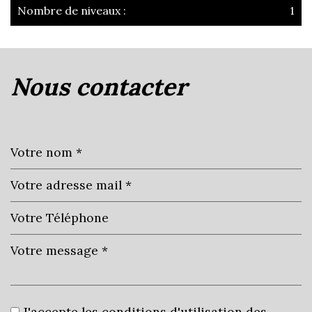
Nombre de niveaux :
1
la ville de messimy-sur-saône
(01480)
nous contacter
+
−
Leaflet
|
©
Jawg
Maps
|
© OpenStreetMap
J'accepte les conditions d'utilisation des