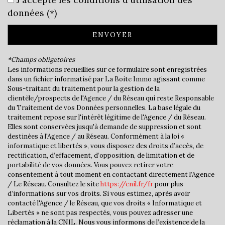
École primaire
données (*)
Mairie
ENVOYER
statistiques
*Champs obligatoires
Les informations recueillies sur ce formulaire sont enregistrées
dans un fichier informatisé par La Boite Immo agissant comme
Nombre d'habitants
1 213
Sous-traitant du traitement pour la gestion de la
Propriétaires (vs. locataires)
87,28 %
clientèle/prospects de l'Agence / du Réseau qui reste Responsable
du Traitement de vos Données personnelles. La base légale du
Taxe habitation
10,82 %
traitement repose sur l'intérêt légitime de l'Agence / du Réseau.
Elles sont conservées jusqu'à demande de suppression et sont
Taxe foncière
10,86 %
destinées à l'Agence / au Réseau. Conformément à la loi «
Habitants de moins de 25 ans
31,16 %
informatique et libertés », vous disposez des droits d’accès, de
rectification, d’effacement, d’opposition, de limitation et de
Habitants de 25 à 55 ans
39,98 %
portabilité de vos données. Vous pouvez retirer votre
consentement à tout moment en contactant directement l’Agence
Habitants de plus de 55 ans
28,85 %
/ Le Réseau. Consultez le site
https://cnil.fr/fr
pour plus
d’informations sur vos droits. Si vous estimez, après avoir
Nombre d'enfants par famille
1,01
contacté l'Agence / le Réseau, que vos droits « Informatique et
Familles sans enfant
44,69 %
Libertés » ne sont pas respectés, vous pouvez adresser une
réclamation à la CNIL. Nous vous informons de l’existence de la