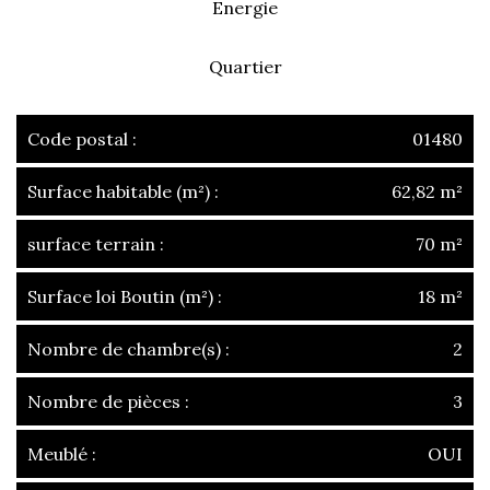
Energie
Quartier
Code postal :
01480
Surface habitable (m²) :
62,82 m²
surface terrain :
70 m²
Surface loi Boutin (m²) :
18 m²
Nombre de chambre(s) :
2
Nombre de pièces :
3
Meublé :
OUI