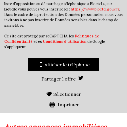
Familles avec 1 ou 2 enfants
47,14 %
liste d'opposition au démarchage téléphonique « Bloctel », sur
laquelle vous pouvez vous inscrire ici :
https://www.bloctel.gouv.fr
.
Maisons
95,36 %
Dans le cadre de la protection des Données personnelles, nous vous
Appartements
4,64 %
invitons à ne pas inscrire de Données sensibles dans le champ de
saisie libre.
Familles avec 3 enfants
6,81 %
Ce site est protégé par reCAPTCHA, les
Politiques de
Confidentialité
et es
Conditions d'utilisation
de Google
s'appliquent.
Afficher le téléphone
Partager l'offre
Sélectionner
Imprimer
autres annonces immobilières