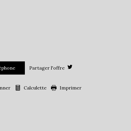
léphone
Partager l'offre
onner
Calculette
Imprimer