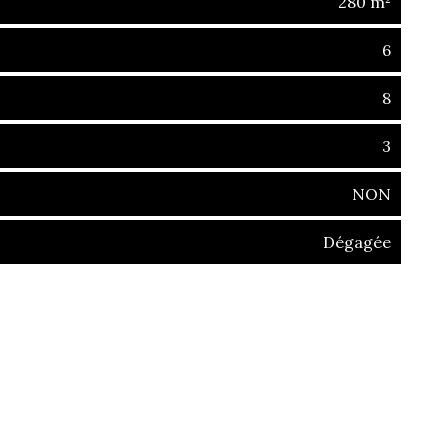
280 m²
6
8
3
NON
Dégagée
 (69400)