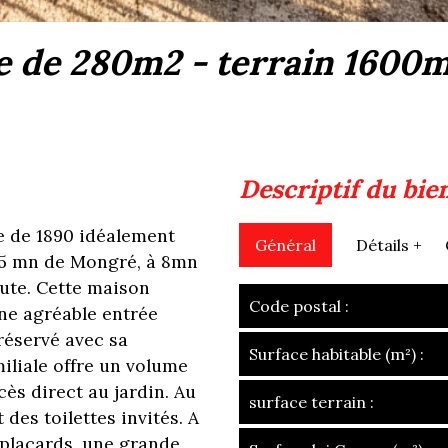
descriptif du bie
e de 1890 idéalement
Général
Détails +
 5 mn de Mongré, à 8mn
oute. Cette maison
Code postal :
une agréable entrée
réservé avec sa
Surface habitable (m²) :
miliale offre un volume
cès direct au jardin. Au
surface terrain :
des toilettes invités. A
placards, une grande