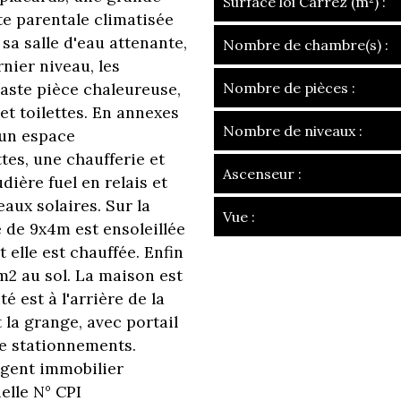
Surface loi Carrez (m²) :
ite parentale climatisée
sa salle d'eau attenante,
Nombre de chambre(s) :
rnier niveau, les
aste pièce chaleureuse,
Nombre de pièces :
 et toilettes. En annexes
Nombre de niveaux :
 un espace
ttes, une chaufferie et
Ascenseur :
ière fuel en relais et
eaux solaires. Sur la
Vue :
e de 9x4m est ensoleillée
la ville de gleizé
 elle est chauffée. Enfin
2 au sol. La maison est
té est à l'arrière de la
+
 la grange, avec portail
−
de stationnements.
 Agent immobilier
elle N° CPI