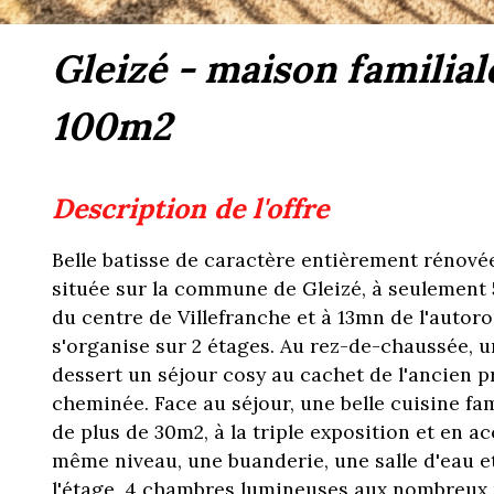
gleizé - maison familiale de 280m2 - terrain 1600m2, piscine - grange de
100m2
description de l'offre
Belle batisse de caractère entièrement rénové
située sur la commune de Gleizé, à seulement
du centre de Villefranche et à 13mn de l'autor
s'organise sur 2 étages. Au rez-de-chaussée, 
dessert un séjour cosy au cachet de l'ancien p
cheminée. Face au séjour, une belle cuisine fa
de plus de 30m2, à la triple exposition et en ac
même niveau, une buanderie, une salle d'eau et 
l'étage, 4 chambres lumineuses aux nombreux 