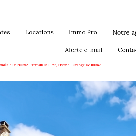
ntes
locations
Immo Pro
notre 
sons
maisons
qui som
alerte e-mail
conta
artements
appartements
notre éq
amiliale De 280m2 - Terrain 1600m2, Piscine - Grange De 100m2
eubles
immeubles
rain
Terrain
res
autres
grammes neufs