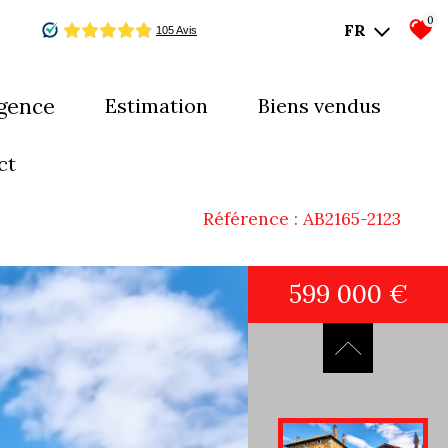
0
FR
agence
estimation
biens vendus
mes-nous ?
ct
uipe
Référence : AB2165-2123
599 000 €