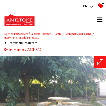
0
FR
Agence Immobilière À Jassans-Riottier
Vente
Montmerle Sur Saone
Maison Montmerle Sur Saone
Retour aux résultats
Référence : AC1072