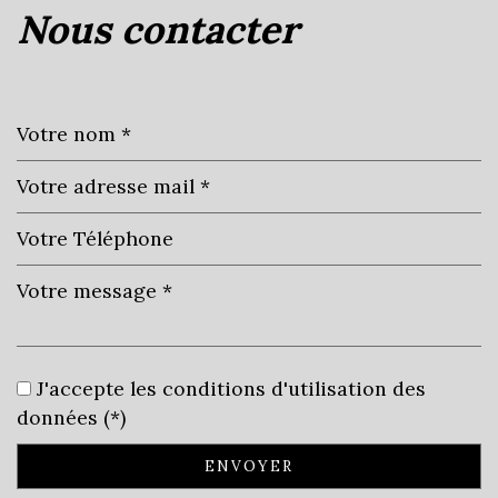
nous contacter
+
−
Leaflet
|
©
Jawg
Maps
|
© OpenStreetMap
J'accepte les conditions d'utilisation des
École maternelle
données (*)
École primaire
ENVOYER
Bureau de poste