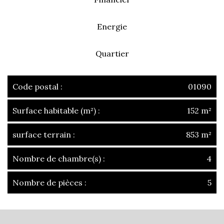
Energie
Quartier
Code postal :
01090
Surface habitable (m²) :
152 m²
surface terrain :
853 m²
Nombre de chambre(s) :
4
Nombre de pièces :
5
la ville de montmerle-sur-saône
(01090)