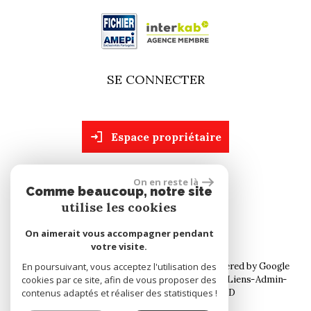
SE CONNECTER
espace propriétaire
On en reste là
site réalisé par
Comme beaucoup, notre site
utilise les cookies
On aimerait vous accompagner pendant
votre visite.
© 2026 | Tous droits réservés | Traduction powered by Google
En poursuivant, vous acceptez l'utilisation des
cookies par ce site, afin de vous proposer des
Plan du site
Mentions légales
Nos honoraires
Liens
Admin
contenus adaptés et réaliser des statistiques !
Toutes nos annonces
Politique RGPD