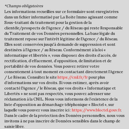
*Champs obligatoires
Mairie
Les informations recueillies sur ce formulaire sont enregistrées
dans un fichier informatisé par La Boite Immo agissant comme
Sous-traitant du traitement pour la gestion de la
statistiques
clientèle/prospects de l'Agence / du Réseau qui reste Responsable
du Traitement de vos Données personnelles. La base légale du
traitement repose sur l'intérêt légitime de l'Agence / du Réseau.
Nombre d'habitants
3 847
Elles sont conservées jusqu'à demande de suppression et sont
destinées à l'Agence / au Réseau. Conformément à la loi «
Propriétaires (vs. locataires)
69,68 %
informatique et libertés », vous disposez des droits d’accès, de
Taxe habitation
16,51 %
rectification, d’effacement, d’opposition, de limitation et de
portabilité de vos données. Vous pouvez retirer votre
Taxe foncière
20,30 %
consentement à tout moment en contactant directement l’Agence
/ Le Réseau. Consultez le site
https://cnil.fr/fr
pour plus
Habitants de moins de 25 ans
31,81 %
d’informations sur vos droits. Si vous estimez, après avoir
Habitants de 25 à 55 ans
39,73 %
contacté l'Agence / le Réseau, que vos droits « Informatique et
Libertés » ne sont pas respectés, vous pouvez adresser une
Habitants de plus de 55 ans
28,46 %
réclamation à la CNIL. Nous vous informons de l’existence de la
liste d'opposition au démarchage téléphonique « Bloctel », sur
Nombre d'enfants par famille
0,99
laquelle vous pouvez vous inscrire ici :
https://www.bloctel.gouv.fr
.
Familles sans enfant
46,41 %
Dans le cadre de la protection des Données personnelles, nous vous
invitons à ne pas inscrire de Données sensibles dans le champ de
Familles avec 1 ou 2 enfants
44,05 %
saisie libre.