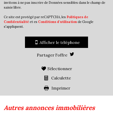
invitons à ne pas inscrire de Données sensibles dans le champ de
Familles avec 1 ou 2 enfants
44,05 %
saisie libre.
Maisons
77,09 %
Ce site est protégé par reCAPTCHA, les
Politiques de
Appartements
22,91 %
Confidentialité
et es
Conditions d'utilisation
de Google
s'appliquent.
Familles avec 3 enfants
8,17 %
Afficher le téléphone
Partager l'offre
Sélectionner
Calculette
Imprimer
autres annonces immobilières