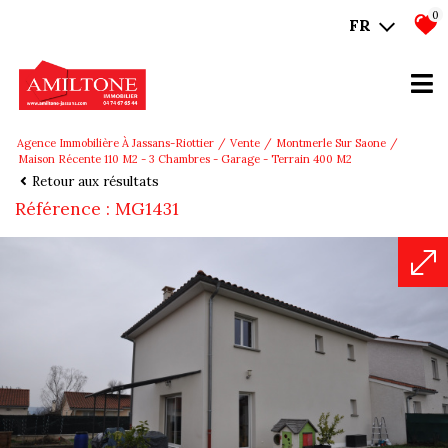
0
FR
Agence Immobilière À Jassans-Riottier
Vente
Montmerle Sur Saone
Maison Récente 110 M2 - 3 Chambres - Garage - Terrain 400 M2
Retour aux résultats
Référence : MG1431