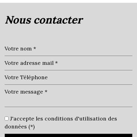
(01090)
nous contacter
+
−
Leaflet
|
©
Jawg
Maps
|
© OpenStreetMap
J'accepte les conditions d'utilisation des
École maternelle
données (*)
École primaire