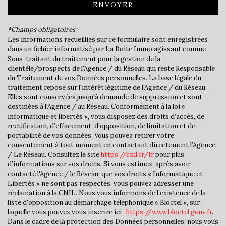
ENVOYER
Bureau de poste
*Champs obligatoires
Mairie
Les informations recueillies sur ce formulaire sont enregistrées
dans un fichier informatisé par La Boite Immo agissant comme
Sous-traitant du traitement pour la gestion de la
statistiques
clientèle/prospects de l'Agence / du Réseau qui reste Responsable
du Traitement de vos Données personnelles. La base légale du
traitement repose sur l'intérêt légitime de l'Agence / du Réseau.
Nombre d'habitants
3 847
Elles sont conservées jusqu'à demande de suppression et sont
destinées à l'Agence / au Réseau. Conformément à la loi «
Propriétaires (vs. locataires)
69,68 %
informatique et libertés », vous disposez des droits d’accès, de
Taxe habitation
16,51 %
rectification, d’effacement, d’opposition, de limitation et de
portabilité de vos données. Vous pouvez retirer votre
Taxe foncière
20,30 %
consentement à tout moment en contactant directement l’Agence
/ Le Réseau. Consultez le site
https://cnil.fr/fr
pour plus
Habitants de moins de 25 ans
31,81 %
d’informations sur vos droits. Si vous estimez, après avoir
Habitants de 25 à 55 ans
39,73 %
contacté l'Agence / le Réseau, que vos droits « Informatique et
Libertés » ne sont pas respectés, vous pouvez adresser une
Habitants de plus de 55 ans
28,46 %
réclamation à la CNIL. Nous vous informons de l’existence de la
liste d'opposition au démarchage téléphonique « Bloctel », sur
Nombre d'enfants par famille
0,99
laquelle vous pouvez vous inscrire ici :
https://www.bloctel.gouv.fr
.
Familles sans enfant
46,41 %
Dans le cadre de la protection des Données personnelles, nous vous