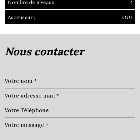
Nombre de niveaux :
2
Ascenseur :
OUI
la ville de villefranche-sur-saône
(69400)
nous contacter
+
−