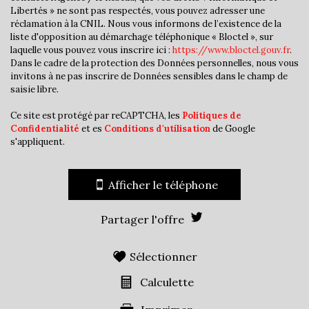
Presse et Tabac
Libertés » ne sont pas respectés, vous pouvez adresser une
réclamation à la CNIL. Nous vous informons de l’existence de la
statistiques
liste d'opposition au démarchage téléphonique « Bloctel », sur
laquelle vous pouvez vous inscrire ici :
https://www.bloctel.gouv.fr
.
Dans le cadre de la protection des Données personnelles, nous vous
invitons à ne pas inscrire de Données sensibles dans le champ de
Nombre d'habitants
36 240
saisie libre.
Propriétaires (vs. locataires)
31,78 %
Ce site est protégé par reCAPTCHA, les
Politiques de
Taxe habitation
16,72 %
Confidentialité
et es
Conditions d'utilisation
de Google
s'appliquent.
Taxe foncière
19,03 %
Habitants de moins de 25 ans
33,11 %
Afficher le téléphone
Habitants de 25 à 55 ans
41,68 %
Habitants de plus de 55 ans
25,21 %
Partager l'offre
Nombre d'enfants par famille
1,07
Familles sans enfant
43,40 %
Sélectionner
Familles avec 1 ou 2 enfants
0,94 %
Calculette
Maisons
14,25 %