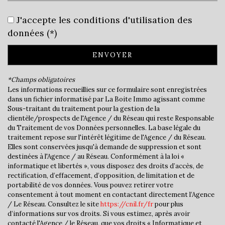
Leaflet
|
©
Jawg
Maps
|
© OpenStreetMap
J'accepte les conditions d'utilisation des
Bar
données (*)
Cinéma
ENVOYER
Collège
*Champs obligatoires
École maternelle
Les informations recueillies sur ce formulaire sont enregistrées
dans un fichier informatisé par La Boite Immo agissant comme
École primaire
Sous-traitant du traitement pour la gestion de la
clientèle/prospects de l'Agence / du Réseau qui reste Responsable
Lycée
du Traitement de vos Données personnelles. La base légale du
traitement repose sur l'intérêt légitime de l'Agence / du Réseau.
Elles sont conservées jusqu'à demande de suppression et sont
Bibliothèque
destinées à l'Agence / au Réseau. Conformément à la loi «
informatique et libertés », vous disposez des droits d’accès, de
Gare ferroviaire
rectification, d’effacement, d’opposition, de limitation et de
portabilité de vos données. Vous pouvez retirer votre
Bureau de poste
consentement à tout moment en contactant directement l’Agence
/ Le Réseau. Consultez le site
https://cnil.fr/fr
pour plus
Mairie
d’informations sur vos droits. Si vous estimez, après avoir
contacté l'Agence / le Réseau, que vos droits « Informatique et