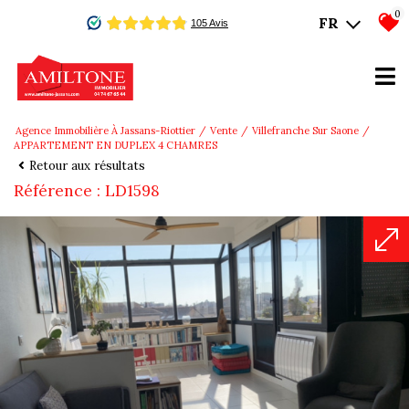
0
FR
Agence Immobilière À Jassans-Riottier
Vente
Villefranche Sur Saone
APPARTEMENT EN DUPLEX 4 CHAMRES
Retour aux résultats
Référence : LD1598