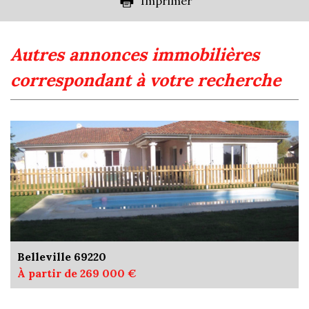
Imprimer
Appartements
85,75 %
Familles avec 3 enfants
9,45 %
autres annonces immobilières
correspondant à votre recherche
Belleville 69220
À partir de 269 000 €