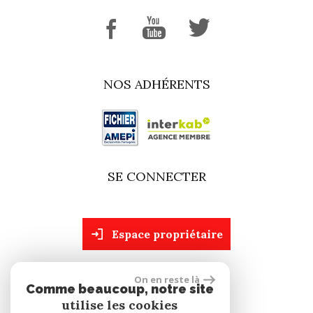
NOS ADHÉRENTS
SE CONNECTER
espace propriétaire
On en reste là
site réalisé par
Comme beaucoup, notre site
utilise les cookies