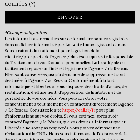
Bar
données (*)
Cinéma
ENVOYER
Collège
*Champs obligatoires
École maternelle
Les informations recueillies sur ce formulaire sont enregistrées
dans un fichier informatisé par La Boite Immo agissant comme
École primaire
Sous-traitant du traitement pour la gestion de la
clientèle/prospects de l'Agence / du Réseau qui reste Responsable
Enseignement supérieur
du Traitement de vos Données personnelles. La base légale du
traitement repose sur l'intérêt légitime de l'Agence / du Réseau.
Elles sont conservées jusqu'à demande de suppression et sont
Lycée
destinées à l'Agence / au Réseau. Conformément à la loi «
informatique et libertés », vous disposez des droits d’accès, de
Bureau de poste
rectification, d’effacement, d’opposition, de limitation et de
portabilité de vos données. Vous pouvez retirer votre
statistiques
consentement à tout moment en contactant directement l’Agence
/ Le Réseau. Consultez le site
https://cnil.fr/fr
pour plus
d’informations sur vos droits. Si vous estimez, après avoir
Nombre d'habitants
36 240
contacté l'Agence / le Réseau, que vos droits « Informatique et
Libertés » ne sont pas respectés, vous pouvez adresser une
Propriétaires (vs. locataires)
31,78 %
réclamation à la CNIL. Nous vous informons de l’existence de la
liste d'opposition au démarchage téléphonique « Bloctel », sur