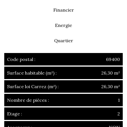
Financier
Energie
Quartier
Code postal :
69400
Surface habitable (m²) :
26,30 m²
Surface loi Carrez (m²) :
26,30 m²
Nombre de pièces :
1
Etage :
2