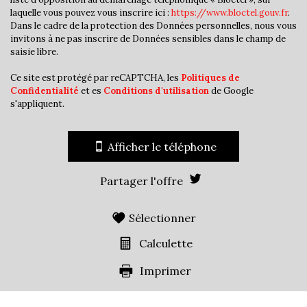
Taxe habitation
16,72 %
laquelle vous pouvez vous inscrire ici :
https://www.bloctel.gouv.fr
.
Taxe foncière
19,03 %
Dans le cadre de la protection des Données personnelles, nous vous
invitons à ne pas inscrire de Données sensibles dans le champ de
Habitants de moins de 25 ans
33,11 %
saisie libre.
Habitants de 25 à 55 ans
41,68 %
Ce site est protégé par reCAPTCHA, les
Politiques de
Habitants de plus de 55 ans
25,21 %
Confidentialité
et es
Conditions d'utilisation
de Google
s'appliquent.
Nombre d'enfants par famille
1,07
Familles sans enfant
43,40 %
Afficher le téléphone
Familles avec 1 ou 2 enfants
0,94 %
Maisons
14,25 %
Partager l'offre
Appartements
85,75 %
Sélectionner
Familles avec 3 enfants
9,45 %
Calculette
Imprimer