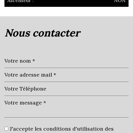
Ascenseur :
NON
la ville de villefranche-sur-saône
(69400)
nous contacter
+
−
Leaflet
|
©
Jawg
Maps
|
© OpenStreetMap
J'accepte les conditions d'utilisation des