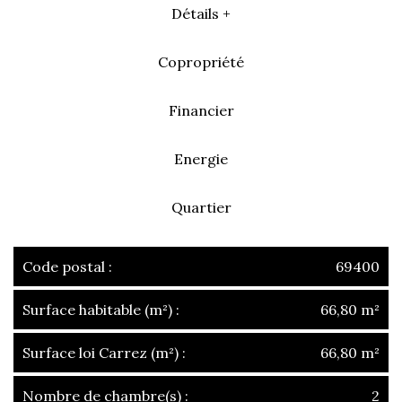
Détails +
Copropriété
Financier
Energie
Quartier
Code postal :
69400
Surface habitable (m²) :
66,80 m²
Surface loi Carrez (m²) :
66,80 m²
Nombre de chambre(s) :
2