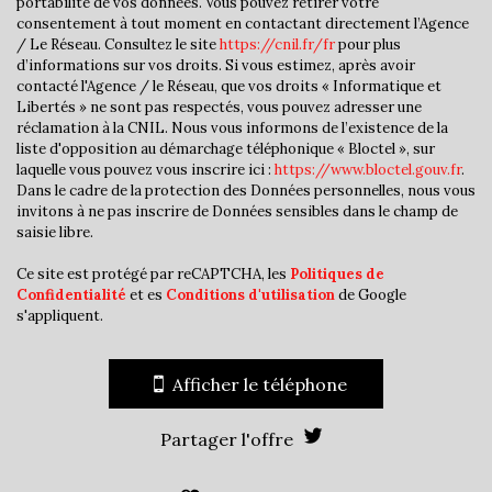
portabilité de vos données. Vous pouvez retirer votre
Taxe habitation
16,72 %
consentement à tout moment en contactant directement l’Agence
/ Le Réseau. Consultez le site
https://cnil.fr/fr
pour plus
Taxe foncière
19,03 %
d’informations sur vos droits. Si vous estimez, après avoir
contacté l'Agence / le Réseau, que vos droits « Informatique et
Habitants de moins de 25 ans
33,11 %
Libertés » ne sont pas respectés, vous pouvez adresser une
Habitants de 25 à 55 ans
41,68 %
réclamation à la CNIL. Nous vous informons de l’existence de la
liste d'opposition au démarchage téléphonique « Bloctel », sur
Habitants de plus de 55 ans
25,21 %
laquelle vous pouvez vous inscrire ici :
https://www.bloctel.gouv.fr
.
Dans le cadre de la protection des Données personnelles, nous vous
Nombre d'enfants par famille
1,07
invitons à ne pas inscrire de Données sensibles dans le champ de
saisie libre.
Familles sans enfant
43,40 %
Familles avec 1 ou 2 enfants
0,94 %
Ce site est protégé par reCAPTCHA, les
Politiques de
Confidentialité
et es
Conditions d'utilisation
de Google
Maisons
14,25 %
s'appliquent.
Appartements
85,75 %
Familles avec 3 enfants
9,45 %
Afficher le téléphone
Partager l'offre