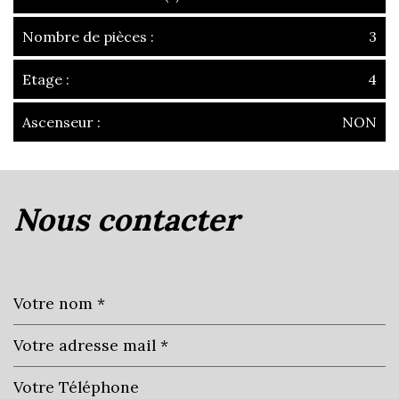
Nombre de pièces :
3
Etage :
4
Ascenseur :
NON
la ville de villefranche-sur-saône
(69400)
nous contacter
+
−