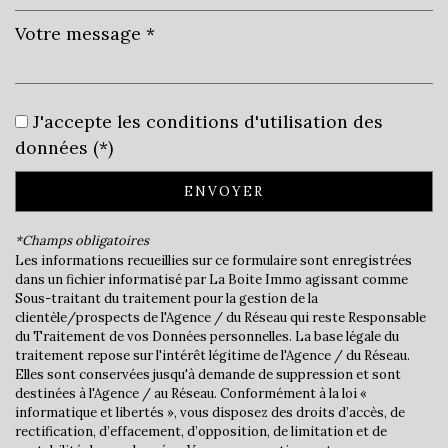
Leaflet
|
©
Jawg
Maps
|
© OpenStreetMap
J'accepte les conditions d'utilisation des
Collège
données (*)
École maternelle
ENVOYER
École primaire
*Champs obligatoires
Enseignement supérieur
Les informations recueillies sur ce formulaire sont enregistrées
dans un fichier informatisé par La Boite Immo agissant comme
Lycée
Sous-traitant du traitement pour la gestion de la
clientèle/prospects de l'Agence / du Réseau qui reste Responsable
du Traitement de vos Données personnelles. La base légale du
statistiques
traitement repose sur l'intérêt légitime de l'Agence / du Réseau.
Elles sont conservées jusqu'à demande de suppression et sont
destinées à l'Agence / au Réseau. Conformément à la loi «
Nombre d'habitants
36 240
informatique et libertés », vous disposez des droits d’accès, de
rectification, d’effacement, d’opposition, de limitation et de
Propriétaires (vs. locataires)
31,78 %