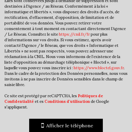
Elles sont conservées jusqu'à demande de suppression et sont
Lycée
destinées à l'Agence / au Réseau. Conformément à la loi «
informatique et libertés », vous disposez des droits d’accès, de
Bureau de poste
rectification, d’effacement, d’opposition, de limitation et de
portabilité de vos données. Vous pouvez retirer votre
Mairie
consentement à tout moment en contactant directement l’Agence
/ Le Réseau. Consultez le site
https://cnil.fr/fr
pour plus
Presse et Tabac
d’informations sur vos droits. Si vous estimez, après avoir
contacté l'Agence / le Réseau, que vos droits « Informatique et
statistiques
Libertés » ne sont pas respectés, vous pouvez adresser une
réclamation à la CNIL. Nous vous informons de l’existence de la
liste d'opposition au démarchage téléphonique « Bloctel », sur
laquelle vous pouvez vous inscrire ici :
https://www.bloctel.gouv.fr
.
Nombre d'habitants
36 240
Dans le cadre de la protection des Données personnelles, nous vous
Propriétaires (vs. locataires)
31,78 %
invitons à ne pas inscrire de Données sensibles dans le champ de
saisie libre.
Taxe habitation
16,72 %
Ce site est protégé par reCAPTCHA, les
Politiques de
Taxe foncière
19,03 %
Confidentialité
et es
Conditions d'utilisation
de Google
Habitants de moins de 25 ans
33,11 %
s'appliquent.
Habitants de 25 à 55 ans
41,68 %
Habitants de plus de 55 ans
25,21 %
Afficher le téléphone