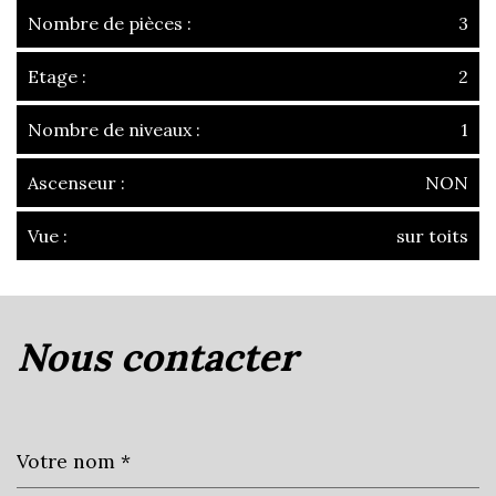
Nombre de pièces :
3
Etage :
2
Nombre de niveaux :
1
Ascenseur :
NON
Vue :
sur toits
la ville de villefranche-sur-saône
(69400)
nous contacter
+
−