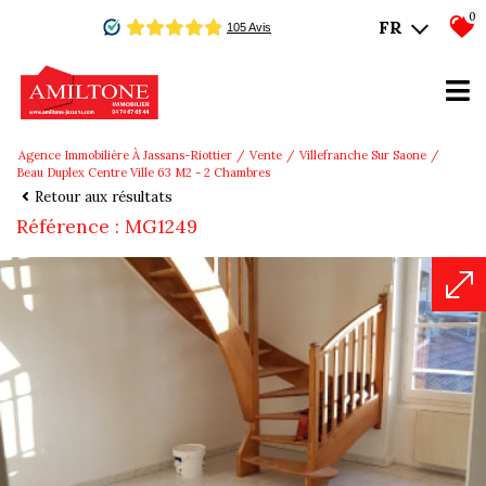
0
FR
Agence Immobilière À Jassans-Riottier
Vente
Villefranche Sur Saone
Beau Duplex Centre Ville 63 M2 - 2 Chambres
Retour aux résultats
Référence : MG1249