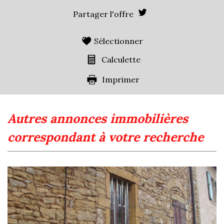
Nombre d'enfants par famille
1,07
Partager l'offre
Familles sans enfant
43,40 %
Familles avec 1 ou 2 enfants
0,94 %
Sélectionner
Maisons
14,25 %
Calculette
Appartements
85,75 %
Imprimer
Familles avec 3 enfants
9,45 %
autres annonces immobilières
correspondant à votre recherche