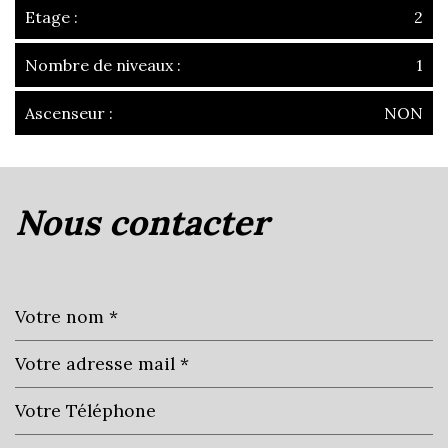
Etage :
2
Nombre de niveaux :
1
Ascenseur :
NON
la ville de villefranche-sur-saône
(69400)
nous contacter
+
−