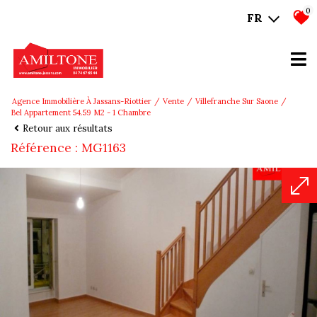
0
FR
Agence Immobilière À Jassans-Riottier
Vente
Villefranche Sur Saone
Bel Appartement 54.59 M2 - 1 Chambre
Retour aux résultats
Référence : MG1163