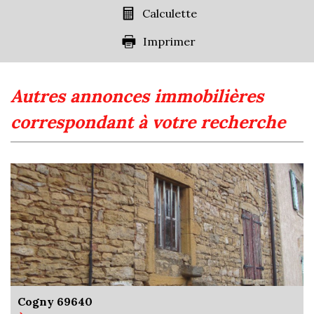
Familles avec 1 ou 2 enfants
0,94 %
Calculette
Maisons
14,25 %
Imprimer
Appartements
85,75 %
Familles avec 3 enfants
9,45 %
autres annonces immobilières
correspondant à votre recherche
Cogny 69640