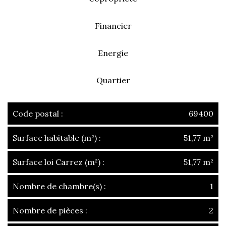
Financier
Energie
Quartier
Code postal :
69400
Surface habitable (m²) :
51,77 m²
Surface loi Carrez (m²) :
51,77 m²
Nombre de chambre(s) :
1
Nombre de pièces :
2