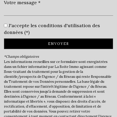
Leaflet
|
©
Jawg
Maps
|
© OpenStreetMap
J'accepte les conditions d'utilisation des
Bar
données (*)
Cinéma
ENVOYER
Collège
*Champs obligatoires
École maternelle
Les informations recueillies sur ce formulaire sont enregistrées
dans un fichier informatisé par La Boite Immo agissant comme
École primaire
Sous-traitant du traitement pour la gestion de la
clientèle/prospects de l'Agence / du Réseau qui reste Responsable
Lycée
du Traitement de vos Données personnelles. La base légale du
traitement repose sur l'intérêt légitime de l'Agence / du Réseau.
Elles sont conservées jusqu'à demande de suppression et sont
Bibliothèque
destinées à l'Agence / au Réseau. Conformément à la loi «
informatique et libertés », vous disposez des droits d’accès, de
Gare ferroviaire
rectification, d’effacement, d’opposition, de limitation et de
portabilité de vos données. Vous pouvez retirer votre
Bureau de poste
consentement à tout moment en contactant directement l’Agence