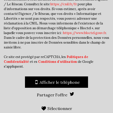
/ Le Réseau. Consultez le site
https://cnil.fr/fr
pour plus
Mairie
d’informations sur vos droits. Si vous estimez, après avoir
contacté l'Agence / le Réseau, que vos droits « Informatique et
Presse et Tabac
Libertés » ne sont pas respectés, vous pouvez adresser une
réclamation à la CNIL. Nous vous informons de l’existence de la
statistiques
liste d'opposition au démarchage téléphonique « Bloctel », sur
laquelle vous pouvez vous inscrire ici :
https://www.bloctel.gouv.fr
.
Dans le cadre de la protection des Données personnelles, nous vous
invitons à ne pas inscrire de Données sensibles dans le champ de
Nombre d'habitants
36 240
saisie libre.
Propriétaires (vs. locataires)
31,78 %
Ce site est protégé par reCAPTCHA, les
Politiques de
Taxe habitation
16,72 %
Confidentialité
et es
Conditions d'utilisation
de Google
s'appliquent.
Taxe foncière
19,03 %
Habitants de moins de 25 ans
33,11 %
Afficher le téléphone
Habitants de 25 à 55 ans
41,68 %
Habitants de plus de 55 ans
25,21 %
Partager l'offre
Nombre d'enfants par famille
1,07
Familles sans enfant
43,40 %
Sélectionner