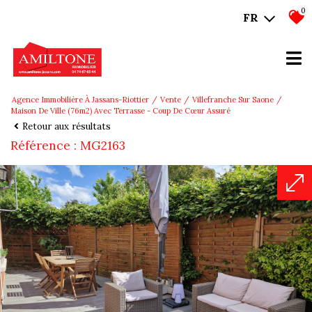
0
FR
Agence Immobilière À Jassans-Riottier
Vente
Villefranche Sur Saone
Maison De Ville (76m2) Avec Terrasse - Coup De Cœur Assuré
Retour aux résultats
Référence : MG2163