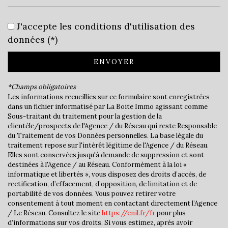
Leaflet
|
©
Jawg
Maps
|
© OpenStreetMap
J'accepte les conditions d'utilisation des
Bar
données (*)
Cinéma
ENVOYER
Collège
*Champs obligatoires
École maternelle
Les informations recueillies sur ce formulaire sont enregistrées
dans un fichier informatisé par La Boite Immo agissant comme
École primaire
Sous-traitant du traitement pour la gestion de la
clientèle/prospects de l'Agence / du Réseau qui reste Responsable
Lycée
du Traitement de vos Données personnelles. La base légale du
traitement repose sur l'intérêt légitime de l'Agence / du Réseau.
Elles sont conservées jusqu'à demande de suppression et sont
Bibliothèque
destinées à l'Agence / au Réseau. Conformément à la loi «
informatique et libertés », vous disposez des droits d’accès, de
Gare ferroviaire
rectification, d’effacement, d’opposition, de limitation et de
portabilité de vos données. Vous pouvez retirer votre
Bureau de poste
consentement à tout moment en contactant directement l’Agence
/ Le Réseau. Consultez le site
https://cnil.fr/fr
pour plus
Mairie
d’informations sur vos droits. Si vous estimez, après avoir