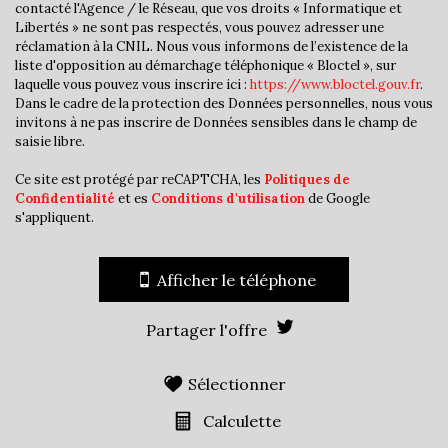
contacté l'Agence / le Réseau, que vos droits « Informatique et
Presse et Tabac
Libertés » ne sont pas respectés, vous pouvez adresser une
réclamation à la CNIL. Nous vous informons de l’existence de la
statistiques
liste d'opposition au démarchage téléphonique « Bloctel », sur
laquelle vous pouvez vous inscrire ici :
https://www.bloctel.gouv.fr
.
Dans le cadre de la protection des Données personnelles, nous vous
invitons à ne pas inscrire de Données sensibles dans le champ de
Nombre d'habitants
36 240
saisie libre.
Propriétaires (vs. locataires)
31,78 %
Ce site est protégé par reCAPTCHA, les
Politiques de
Taxe habitation
16,72 %
Confidentialité
et es
Conditions d'utilisation
de Google
s'appliquent.
Taxe foncière
19,03 %
Habitants de moins de 25 ans
33,11 %
Afficher le téléphone
Habitants de 25 à 55 ans
41,68 %
Habitants de plus de 55 ans
25,21 %
Partager l'offre
Nombre d'enfants par famille
1,07
Familles sans enfant
43,40 %
Sélectionner
Familles avec 1 ou 2 enfants
0,94 %
Calculette
Maisons
14,25 %