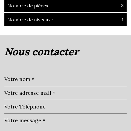
Nombre de pièces :
3
Nombre de niveaux :
1
la ville de villefranche-sur-saône
(69400)
nous contacter
+
−