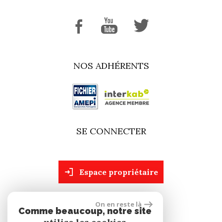
NOS ADHÉRENTS
SE CONNECTER
espace propriétaire
On en reste là
site réalisé par
Comme beaucoup, notre site