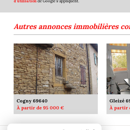
d'utilisation
de Google s'appliquent.
autres annonces immobilières co
Cogny 69640
Gleizé 
À partir de 95 000 €
À partir