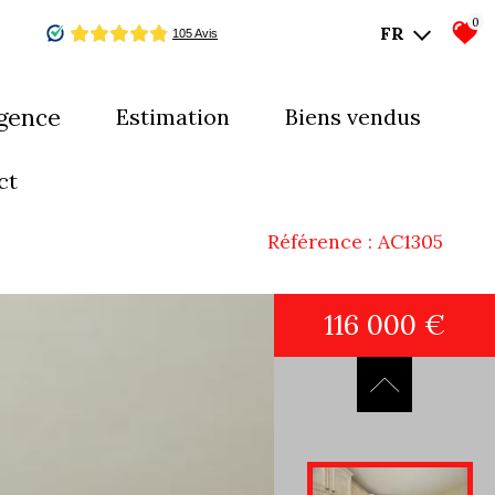
0
FR
agence
estimation
biens vendus
mes-nous ?
ct
uipe
Référence : AC1305
116 000 €