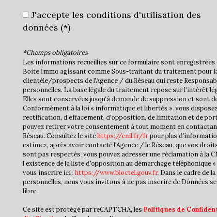
J'accepte les conditions d'utilisation des
données (*)
*Champs obligatoires
Les informations recueillies sur ce formulaire sont enregistrées 
Boite Immo agissant comme Sous-traitant du traitement pour la
clientèle/prospects de l'Agence / du Réseau qui reste Responsa
personnelles. La base légale du traitement repose sur l'intérêt lé
Elles sont conservées jusqu'à demande de suppression et sont de
Conformément à la loi « informatique et libertés », vous disposez
rectification, d’effacement, d’opposition, de limitation et de por
pouvez retirer votre consentement à tout moment en contactan
Réseau. Consultez le site
https://cnil.fr/fr
pour plus d’informatio
estimez, après avoir contacté l'Agence / le Réseau, que vos droit
sont pas respectés, vous pouvez adresser une réclamation à la 
l’existence de la liste d'opposition au démarchage téléphonique « 
vous inscrire ici :
https://www.bloctel.gouv.fr
. Dans le cadre de 
personnelles, nous vous invitons à ne pas inscrire de Données se
libre.
Ce site est protégé par reCAPTCHA, les
Politiques de Confident