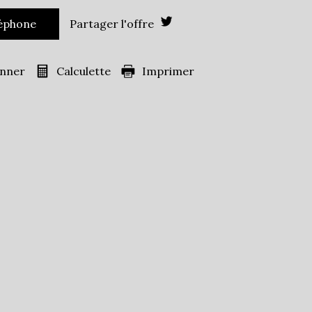
Cinéma
Collège
léphone
Partager l'offre
Enseignement
École primaire
supérieur
Bibliothèque
Gare ferroviaire
onner
Calculette
Imprimer
Mairie
Presse et Tabac
36 240
es)
31,78 %
16,72 %
19,03 %
ans
33,11 %
41,68 %
s
25,21 %