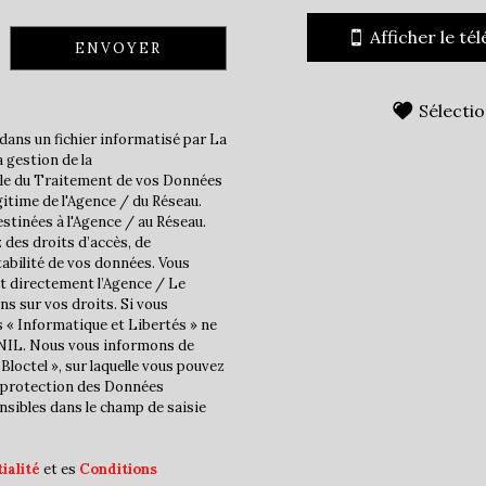
Bar
Afficher le té
ENVOYER
École maternelle
Lycée
Sélecti
Bureau de poste
dans un fichier informatisé par La
 gestion de la
ble du Traitement de vos Données
statistiques
gitime de l'Agence / du Réseau.
stinées à l'Agence / au Réseau.
 des droits d’accès, de
Nombre d'habitants
tabilité de vos données. Vous
t directement l’Agence / Le
Propriétaires (vs. locatair
ns sur vos droits. Si vous
s « Informatique et Libertés » ne
Taxe habitation
CNIL. Nous vous informons de
Taxe foncière
Bloctel », sur laquelle vous pouvez
la protection des Données
Habitants de moins de 25 
nsibles dans le champ de saisie
Habitants de 25 à 55 ans
Habitants de plus de 55 an
ialité
et es
Conditions