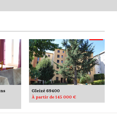
ille
1,07
43,40 %
ts
0,94 %
14,25 %
85,75 %
9,45 %
ins
Gleizé 69400
À partir de 145 000 €