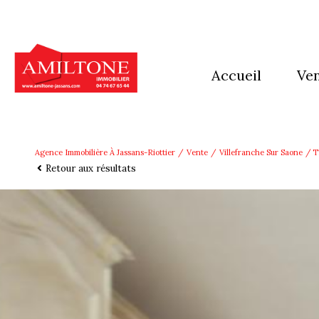
accueil
ve
mai
app
Agence Immobilière À Jassans-Riottier
Vente
Villefranche Sur Saone
T
Retour aux résultats
imm
Ter
aut
pro