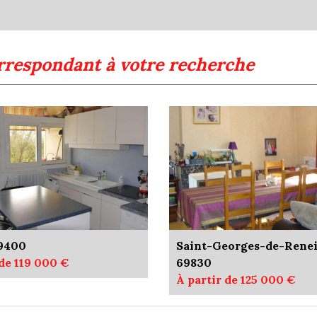
Nombre d'enfants par fam
Familles sans enfant
Familles avec 1 ou 2 enfan
rrespondant à votre recherche
Maisons
Appartements
Familles avec 3 enfants
69400
Saint-Georges-de-Rene
 de 119 000 €
69830
À partir de 125 000 €