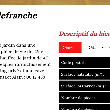
llefranche
descriptif du bie
e jardin dans une
Général
Détails +
 pièce de vie de 22m²
hauffée .le jardin de 40
Code postal :
quelques rafraichissement
king privé et une cave
Surface habitable (m²) :
ntact Alain : 06 12 459
Surface loi Carrez (m²) :
Nombre de pièces :
Nombre de niveaux :