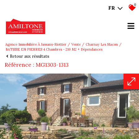
0
FR
Agence Immobilière À Jassans-Riottier
Vente
Charnay Les Macon
BATISSE EN PIERRES 4 Chambres - 210 M2 + Dépendances
Retour aux résultats
Référence : MG1303-1313