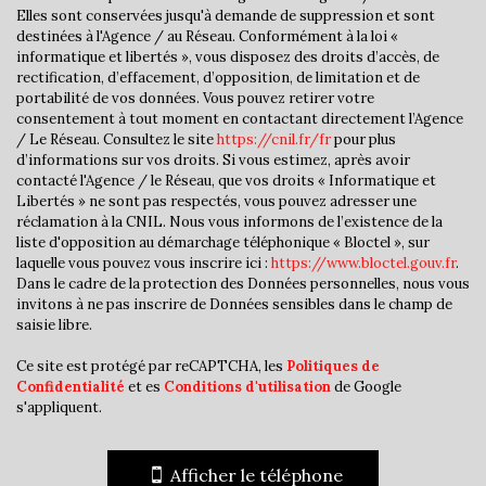
Elles sont conservées jusqu'à demande de suppression et sont
destinées à l'Agence / au Réseau. Conformément à la loi «
Nombre d'habitants
6 874
informatique et libertés », vous disposez des droits d’accès, de
rectification, d’effacement, d’opposition, de limitation et de
Propriétaires (vs. locataires)
59,06 %
portabilité de vos données. Vous pouvez retirer votre
Taxe habitation
12,65 %
consentement à tout moment en contactant directement l’Agence
/ Le Réseau. Consultez le site
https://cnil.fr/fr
pour plus
Taxe foncière
21,21 %
d’informations sur vos droits. Si vous estimez, après avoir
contacté l'Agence / le Réseau, que vos droits « Informatique et
Habitants de moins de 25 ans
22,81 %
Libertés » ne sont pas respectés, vous pouvez adresser une
Habitants de 25 à 55 ans
38,95 %
réclamation à la CNIL. Nous vous informons de l’existence de la
liste d'opposition au démarchage téléphonique « Bloctel », sur
Habitants de plus de 55 ans
38,24 %
laquelle vous pouvez vous inscrire ici :
https://www.bloctel.gouv.fr
.
Dans le cadre de la protection des Données personnelles, nous vous
Nombre d'enfants par famille
0,69
invitons à ne pas inscrire de Données sensibles dans le champ de
saisie libre.
Familles sans enfant
60,01 %
Familles avec 1 ou 2 enfants
34,41 %
Ce site est protégé par reCAPTCHA, les
Politiques de
Confidentialité
et es
Conditions d'utilisation
de Google
Maisons
52,67 %
s'appliquent.
Appartements
47,33 %
Familles avec 3 enfants
4,25 %
Afficher le téléphone