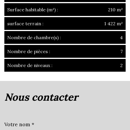
Surface habitable (m²) :
210 m²
surface terrain :
1 422 m²
Nombre de chambre(s) :
4
Nombre de pièces :
7
Nombre de niveaux :
2
la ville de charnay-lès-mâcon
(71850)
nous contacter
+
−