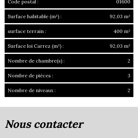
Code postal :
01600
Surface habitable (m²) :
92,03 m²
surface terrain :
400 m²
Surface loi Carrez (m²) :
92,03 m²
Nombre de chambre(s) :
2
Nombre de pièces :
3
Nombre de niveaux :
2
la ville de reyrieux (01600)
nous contacter
+
−