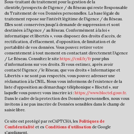
Sous-traitant du traitement pour la gestion de la
clientèle/prospects de l'Agence / du Réseau qui reste Responsable
Nombre d'habitants
4 311
du Traitement de vos Données personnelles. La base légale du
traitement repose sur l'intérêt légitime de l'Agence / du Réseau.
Propriétaires (vs. locataires)
79,29 %
Elles sont conservées jusqu'à demande de suppression et sont
Taxe habitation
14,62 %
destinées à l'Agence / au Réseau. Conformément à la loi «
informatique et libertés », vous disposez des droits d’accès, de
Taxe foncière
15,52 %
rectification, d’effacement, d’opposition, de limitation et de
portabilité de vos données. Vous pouvez retirer votre
Habitants de moins de 25 ans
32,75 %
consentement à tout moment en contactant directement l’Agence
Habitants de 25 à 55 ans
37,48 %
/ Le Réseau. Consultez le site
https://cnil.fr/fr
pour plus
d’informations sur vos droits. Si vous estimez, après avoir
Habitants de plus de 55 ans
29,77 %
contacté l'Agence / le Réseau, que vos droits « Informatique et
Libertés » ne sont pas respectés, vous pouvez adresser une
Nombre d'enfants par famille
1,05
réclamation à la CNIL. Nous vous informons de l’existence de la
Familles sans enfant
45,02 %
liste d'opposition au démarchage téléphonique « Bloctel », sur
laquelle vous pouvez vous inscrire ici :
https://www.bloctel.gouv.fr
.
Familles avec 1 ou 2 enfants
44,38 %
Dans le cadre de la protection des Données personnelles, nous vous
invitons à ne pas inscrire de Données sensibles dans le champ de
Maisons
90,02 %
saisie libre.
Appartements
9,98 %
Ce site est protégé par reCAPTCHA, les
Politiques de
Familles avec 3 enfants
8,75 %
Confidentialité
et es
Conditions d'utilisation
de Google
s'appliquent.