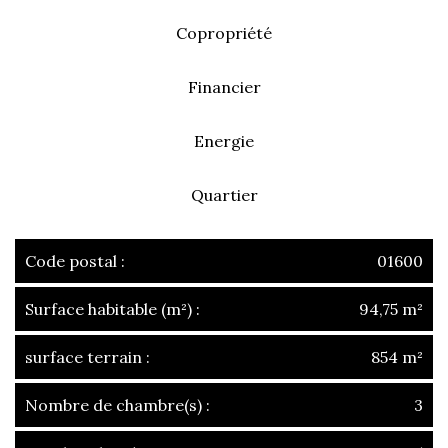
Copropriété
Financier
Energie
Quartier
Code postal :
01600
Surface habitable (m²) :
94,75 m²
surface terrain :
854 m²
Nombre de chambre(s) :
3