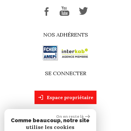
NOS ADHÉRENTS
SE CONNECTER
espace propriétaire
On en reste là
site réalisé par
Comme beaucoup, notre site
utilise les cookies