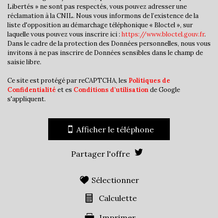
Familles avec 1 ou 2 enfants
44,38 %
Libertés » ne sont pas respectés, vous pouvez adresser une
réclamation à la CNIL. Nous vous informons de l’existence de la
Maisons
90,02 %
liste d'opposition au démarchage téléphonique « Bloctel », sur
Appartements
9,98 %
laquelle vous pouvez vous inscrire ici :
https://www.bloctel.gouv.fr
.
Dans le cadre de la protection des Données personnelles, nous vous
Familles avec 3 enfants
8,75 %
invitons à ne pas inscrire de Données sensibles dans le champ de
saisie libre.
Ce site est protégé par reCAPTCHA, les
Politiques de
Confidentialité
et es
Conditions d'utilisation
de Google
s'appliquent.
Afficher le téléphone
Partager l'offre
Sélectionner
Calculette
Imprimer