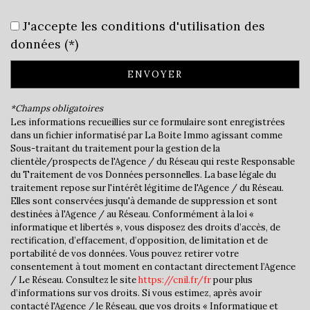
École primaire
J'accepte les conditions d'utilisation des
Bureau de poste
données (*)
statistiques
ENVOYER
*Champs obligatoires
Nombre d'habitants
4 311
Les informations recueillies sur ce formulaire sont enregistrées
Propriétaires (vs. locataires)
79,29 %
dans un fichier informatisé par La Boite Immo agissant comme
Sous-traitant du traitement pour la gestion de la
Taxe habitation
14,62 %
clientèle/prospects de l'Agence / du Réseau qui reste Responsable
du Traitement de vos Données personnelles. La base légale du
Taxe foncière
15,52 %
traitement repose sur l'intérêt légitime de l'Agence / du Réseau.
Elles sont conservées jusqu'à demande de suppression et sont
Habitants de moins de 25 ans
32,75 %
destinées à l'Agence / au Réseau. Conformément à la loi «
Habitants de 25 à 55 ans
37,48 %
informatique et libertés », vous disposez des droits d’accès, de
rectification, d’effacement, d’opposition, de limitation et de
Habitants de plus de 55 ans
29,77 %
portabilité de vos données. Vous pouvez retirer votre
consentement à tout moment en contactant directement l’Agence
Nombre d'enfants par famille
1,05
/ Le Réseau. Consultez le site
https://cnil.fr/fr
pour plus
Familles sans enfant
45,02 %
d’informations sur vos droits. Si vous estimez, après avoir
contacté l'Agence / le Réseau, que vos droits « Informatique et