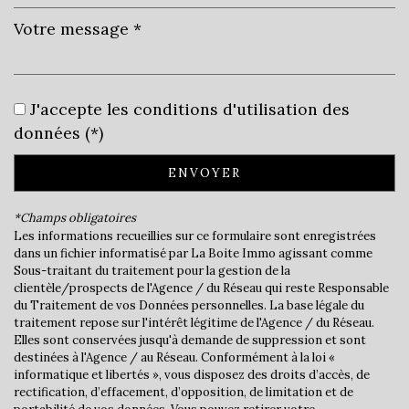
Leaflet
|
©
Jawg
Maps
|
© OpenStreetMap
Collège
J'accepte les conditions d'utilisation des
École maternelle
données (*)
École primaire
ENVOYER
Mairie
*Champs obligatoires
Presse et Tabac
Les informations recueillies sur ce formulaire sont enregistrées
dans un fichier informatisé par La Boite Immo agissant comme
Sous-traitant du traitement pour la gestion de la
statistiques
clientèle/prospects de l'Agence / du Réseau qui reste Responsable
du Traitement de vos Données personnelles. La base légale du
traitement repose sur l'intérêt légitime de l'Agence / du Réseau.
Nombre d'habitants
4 311
Elles sont conservées jusqu'à demande de suppression et sont
destinées à l'Agence / au Réseau. Conformément à la loi «
Propriétaires (vs. locataires)
79,29 %
informatique et libertés », vous disposez des droits d’accès, de
Taxe habitation
14,62 %
rectification, d’effacement, d’opposition, de limitation et de