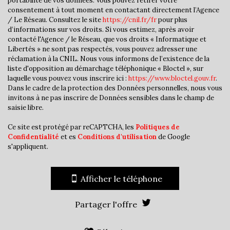
portabilité de vos données. Vous pouvez retirer votre
Taxe foncière
15,52 %
consentement à tout moment en contactant directement l’Agence
/ Le Réseau. Consultez le site
https://cnil.fr/fr
pour plus
Habitants de moins de 25 ans
32,75 %
d’informations sur vos droits. Si vous estimez, après avoir
contacté l'Agence / le Réseau, que vos droits « Informatique et
Habitants de 25 à 55 ans
37,48 %
Libertés » ne sont pas respectés, vous pouvez adresser une
Habitants de plus de 55 ans
29,77 %
réclamation à la CNIL. Nous vous informons de l’existence de la
liste d'opposition au démarchage téléphonique « Bloctel », sur
Nombre d'enfants par famille
1,05
laquelle vous pouvez vous inscrire ici :
https://www.bloctel.gouv.fr
.
Dans le cadre de la protection des Données personnelles, nous vous
Familles sans enfant
45,02 %
invitons à ne pas inscrire de Données sensibles dans le champ de
Familles avec 1 ou 2 enfants
44,38 %
saisie libre.
Maisons
90,02 %
Ce site est protégé par reCAPTCHA, les
Politiques de
Confidentialité
et es
Conditions d'utilisation
de Google
Appartements
9,98 %
s'appliquent.
Familles avec 3 enfants
8,75 %
Afficher le téléphone
Partager l'offre