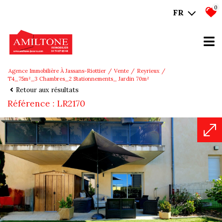
0
FR
Agence Immobilière À Jassans-Riottier
Vente
Reyrieux
T4_75m²_3 Chambres_2 Stationnements_ Jardin 70m²
Retour aux résultats
Référence : LR2170