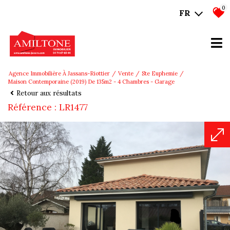
0
FR
Agence Immobilière À Jassans-Riottier
Vente
Ste Euphemie
Maison Contemporaine (2019) De 135m2 - 4 Chambres - Garage
Retour aux résultats
Référence : LR1477