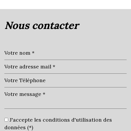
la ville de sainte-euphémie (01600)
nous contacter
+
−
Leaflet
|
©
Jawg
Maps
|
© OpenStreetMap
École primaire
J'accepte les conditions d'utilisation des
Bureau de poste
données (*)