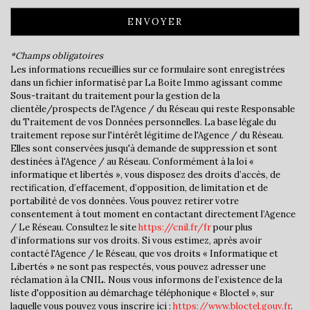
Presse et Tabac
ENVOYER
statistiques
*Champs obligatoires
Les informations recueillies sur ce formulaire sont enregistrées
dans un fichier informatisé par La Boite Immo agissant comme
Nombre d'habitants
1 580
Sous-traitant du traitement pour la gestion de la
clientèle/prospects de l'Agence / du Réseau qui reste Responsable
Propriétaires (vs. locataires)
84,02 %
du Traitement de vos Données personnelles. La base légale du
Taxe habitation
11,84 %
traitement repose sur l'intérêt légitime de l'Agence / du Réseau.
Elles sont conservées jusqu'à demande de suppression et sont
Taxe foncière
12,47 %
destinées à l'Agence / au Réseau. Conformément à la loi «
informatique et libertés », vous disposez des droits d’accès, de
Habitants de moins de 25 ans
35,70 %
rectification, d’effacement, d’opposition, de limitation et de
Habitants de 25 à 55 ans
43,23 %
portabilité de vos données. Vous pouvez retirer votre
consentement à tout moment en contactant directement l’Agence
Habitants de plus de 55 ans
21,08 %
/ Le Réseau. Consultez le site
https://cnil.fr/fr
pour plus
d’informations sur vos droits. Si vous estimez, après avoir
Nombre d'enfants par famille
1,13
contacté l'Agence / le Réseau, que vos droits « Informatique et
Familles sans enfant
40,08 %
Libertés » ne sont pas respectés, vous pouvez adresser une
réclamation à la CNIL. Nous vous informons de l’existence de la
Familles avec 1 ou 2 enfants
48,31 %
liste d'opposition au démarchage téléphonique « Bloctel », sur
laquelle vous pouvez vous inscrire ici :
https://www.bloctel.gouv.fr
.
Maisons
91,65 %