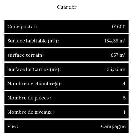
Quartier
Code postal :
01600
Surface habitable (m²) :
134,35 m²
surface terrain :
657 m²
Surface loi Carrez (m²) :
135,35 m²
Nombre de chambre(s) :
4
Nombre de pièces :
5
Nombre de niveaux :
1
Vue :
Campagne