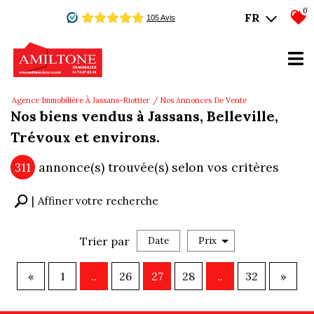
0
FR
Agence Immobilière À Jassans-Riottier
Nos Annonces De Vente
Nos biens vendus à Jassans, Belleville,
Trévoux et environs.
311
annonce(s) trouvée(s) selon vos critères
Affiner votre recherche
Trier par
Date
Prix
Vente
«
1
..
26
27
28
..
32
»