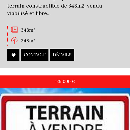
terrain constructible de 348m2, vendu
viabilisé et libre...
348m²
348m²
CONTACT
DÉTAILS
129 000
€