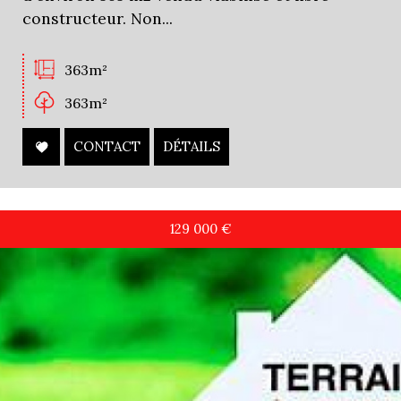
constructeur. Non...
363m²
363m²
CONTACT
DÉTAILS
129 000
€