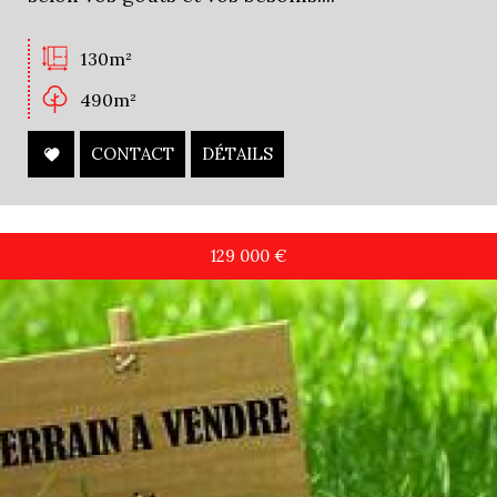
130m²
490m²
CONTACT
DÉTAILS
129 000
€