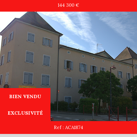
144 300
€
Recherche
+ de critères
+
BIEN VENDU
5KM
10KM
25KM
EXCLUSIVITÉ
Ref : ACA1874