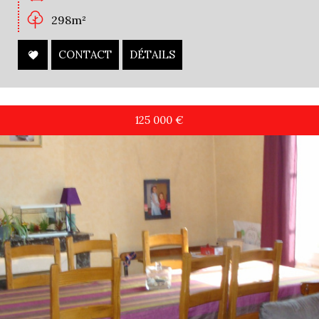
298m²
CONTACT
DÉTAILS
125 000
€