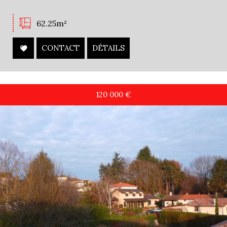
62.25m²
CONTACT
DÉTAILS
120 000
€