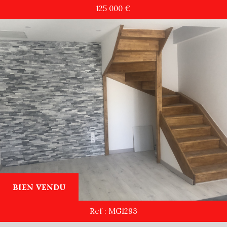
125 000
€
Recherche
+ de critères
+
5KM
10KM
25KM
BIEN VENDU
Ref : MG1293