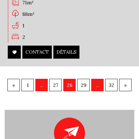
71m²
88m²
1
2
CONTACT
DÉTAILS
«
1
..
27
28
29
..
32
»