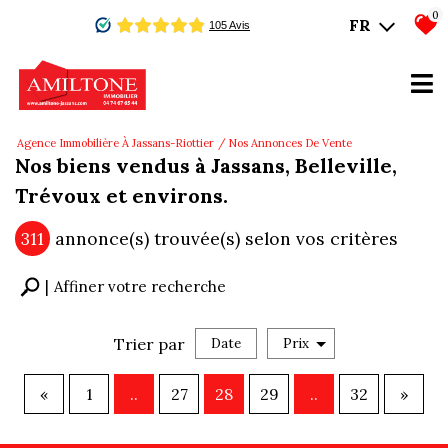
0
FR
Agence Immobilière À Jassans-Riottier
Nos Annonces De Vente
Nos biens vendus à Jassans, Belleville,
Trévoux et environs.
311
annonce(s) trouvée(s) selon vos critères
Affiner votre recherche
Trier par
Date
Prix
Vente
«
1
..
27
28
29
..
32
»