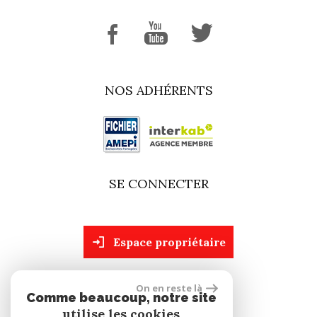
NOS ADHÉRENTS
SE CONNECTER
espace propriétaire
On en reste là
site réalisé par
Comme beaucoup, notre site
utilise les cookies