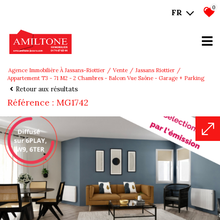
0
FR
Agence Immobilière À Jassans-Riottier
Vente
Jassans Riottier
Appartement T3 - 71 M2 - 2 Chambres - Balcon Vue Saône - Garage + Parking
Retour aux résultats
Référence : MG1742