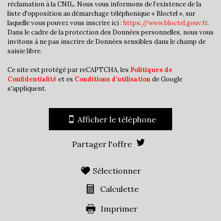
Habitants de plus de 55 ans
28,08 %
réclamation à la CNIL. Nous vous informons de l’existence de la
liste d'opposition au démarchage téléphonique « Bloctel », sur
Nombre d'enfants par famille
1,05
laquelle vous pouvez vous inscrire ici :
https://www.bloctel.gouv.fr
.
Dans le cadre de la protection des Données personnelles, nous vous
Familles sans enfant
43,02 %
invitons à ne pas inscrire de Données sensibles dans le champ de
Familles avec 1 ou 2 enfants
47,10 %
saisie libre.
Maisons
57,30 %
Ce site est protégé par reCAPTCHA, les
Politiques de
Confidentialité
et es
Conditions d'utilisation
de Google
Appartements
42,70 %
s'appliquent.
Familles avec 3 enfants
7,94 %
Afficher le téléphone
Partager l'offre
Sélectionner
Calculette
Imprimer