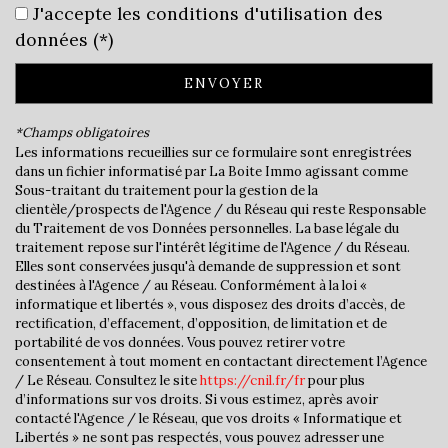
J'accepte les conditions d'utilisation des
École primaire
données (*)
Bureau de poste
ENVOYER
Mairie
*Champs obligatoires
Presse et Tabac
Les informations recueillies sur ce formulaire sont enregistrées
dans un fichier informatisé par La Boite Immo agissant comme
Sous-traitant du traitement pour la gestion de la
statistiques
clientèle/prospects de l'Agence / du Réseau qui reste Responsable
du Traitement de vos Données personnelles. La base légale du
traitement repose sur l'intérêt légitime de l'Agence / du Réseau.
Nombre d'habitants
6 306
Elles sont conservées jusqu'à demande de suppression et sont
destinées à l'Agence / au Réseau. Conformément à la loi «
Propriétaires (vs. locataires)
58,34 %
informatique et libertés », vous disposez des droits d’accès, de
Taxe habitation
13,10 %
rectification, d’effacement, d’opposition, de limitation et de
portabilité de vos données. Vous pouvez retirer votre
Taxe foncière
20,64 %
consentement à tout moment en contactant directement l’Agence
/ Le Réseau. Consultez le site
https://cnil.fr/fr
pour plus
Habitants de moins de 25 ans
32,87 %
d’informations sur vos droits. Si vous estimez, après avoir
contacté l'Agence / le Réseau, que vos droits « Informatique et
Habitants de 25 à 55 ans
39,04 %
Libertés » ne sont pas respectés, vous pouvez adresser une