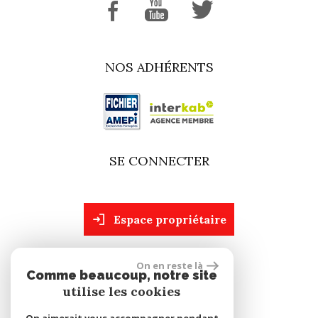
NOS ADHÉRENTS
SE CONNECTER
espace propriétaire
On en reste là
site réalisé par
Comme beaucoup, notre site
utilise les cookies