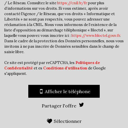
/ Le Réseau. Consultez le site
https://cnil.fr/fr
pour plus
Taxe foncière
20,64 %
d’informations sur vos droits. Si vous estimez, après avoir
contacté l'Agence / le Réseau, que vos droits « Informatique et
Habitants de moins de 25 ans
32,87 %
Libertés » ne sont pas respectés, vous pouvez adresser une
réclamation à la CNIL. Nous vous informons de l’existence de la
Habitants de 25 à 55 ans
39,04 %
liste d'opposition au démarchage téléphonique « Bloctel », sur
Habitants de plus de 55 ans
28,08 %
laquelle vous pouvez vous inscrire ici :
https://www.bloctel.gouv.fr
.
Dans le cadre de la protection des Données personnelles, nous vous
Nombre d'enfants par famille
1,05
invitons à ne pas inscrire de Données sensibles dans le champ de
saisie libre.
Familles sans enfant
43,02 %
Familles avec 1 ou 2 enfants
47,10 %
Ce site est protégé par reCAPTCHA, les
Politiques de
Confidentialité
et es
Conditions d'utilisation
de Google
Maisons
57,30 %
s'appliquent.
Appartements
42,70 %
Familles avec 3 enfants
7,94 %
Afficher le téléphone
Partager l'offre
Sélectionner