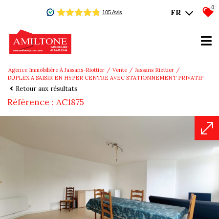
0
FR
Agence Immobilière À Jassans-Riottier
Vente
Jassans Riottier
DUPLEX A SAISIR EN HYPER CENTRE AVEC STATIONNEMENT PRIVATIF
Retour aux résultats
Référence : AC1875