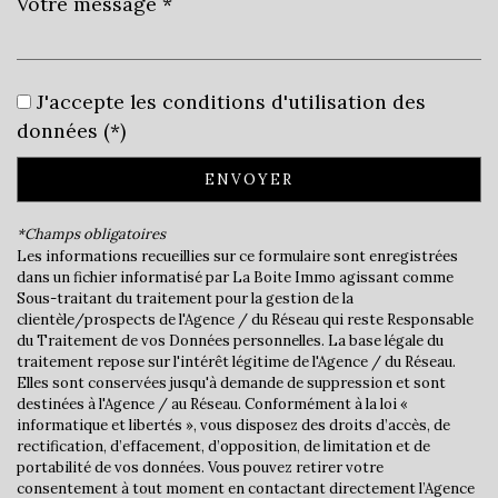
Leaflet
|
©
Jawg
Maps
|
© OpenStreetMap
Collège
J'accepte les conditions d'utilisation des
École maternelle
données (*)
École primaire
ENVOYER
Bureau de poste
*Champs obligatoires
Mairie
Les informations recueillies sur ce formulaire sont enregistrées
dans un fichier informatisé par La Boite Immo agissant comme
Sous-traitant du traitement pour la gestion de la
Presse et Tabac
clientèle/prospects de l'Agence / du Réseau qui reste Responsable
du Traitement de vos Données personnelles. La base légale du
statistiques
traitement repose sur l'intérêt légitime de l'Agence / du Réseau.
Elles sont conservées jusqu'à demande de suppression et sont
destinées à l'Agence / au Réseau. Conformément à la loi «
Nombre d'habitants
6 306
informatique et libertés », vous disposez des droits d’accès, de
rectification, d’effacement, d’opposition, de limitation et de
Propriétaires (vs. locataires)
58,34 %
portabilité de vos données. Vous pouvez retirer votre
consentement à tout moment en contactant directement l’Agence
Taxe habitation
13,10 %