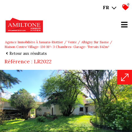
0
FR
Agence Immobilière À Jassans-Riottier
Vente
Albigny Sur Saone
Maison Centre Village- 130 M²- 3 Chambres- Garage- Terrain 842m²
Retour aux résultats
Référence : LR2022