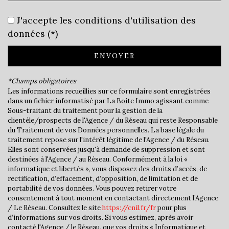
Leaflet
|
©
Jawg
Maps
|
© OpenStreetMap
J'accepte les conditions d'utilisation des
Collège
données (*)
École maternelle
ENVOYER
École primaire
*Champs obligatoires
Lycée
Les informations recueillies sur ce formulaire sont enregistrées
dans un fichier informatisé par La Boite Immo agissant comme
Bibliothèque
Sous-traitant du traitement pour la gestion de la
clientèle/prospects de l'Agence / du Réseau qui reste Responsable
Bureau de poste
du Traitement de vos Données personnelles. La base légale du
traitement repose sur l'intérêt légitime de l'Agence / du Réseau.
Elles sont conservées jusqu'à demande de suppression et sont
Mairie
destinées à l'Agence / au Réseau. Conformément à la loi «
informatique et libertés », vous disposez des droits d’accès, de
Presse et Tabac
rectification, d’effacement, d’opposition, de limitation et de
portabilité de vos données. Vous pouvez retirer votre
statistiques
consentement à tout moment en contactant directement l’Agence
/ Le Réseau. Consultez le site
https://cnil.fr/fr
pour plus
d’informations sur vos droits. Si vous estimez, après avoir
Nombre d'habitants
2 793
contacté l'Agence / le Réseau, que vos droits « Informatique et