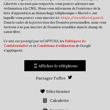
Libertés » ne sont pas respectés, vous pouvez adresser une
Propriétaires (vs. locataires)
58,53 %
réclamation à la CNIL. Nous vous informons de l’existence de la
liste d'opposition au démarchage téléphonique « Bloctel », sur
Taxe habitation
17,85 %
laquelle vous pouvez vous inscrire ici :
https://www.bloctel.gouv.fr
.
Taxe foncière
18,29 %
Dans le cadre de la protection des Données personnelles, nous vous
invitons à ne pas inscrire de Données sensibles dans le champ de
Habitants de moins de 25 ans
28,68 %
saisie libre.
Habitants de 25 à 55 ans
34,98 %
Ce site est protégé par reCAPTCHA, les
Politiques de
Habitants de plus de 55 ans
36,34 %
Confidentialité
et es
Conditions d'utilisation
de Google
s'appliquent.
Nombre d'enfants par famille
1
Familles sans enfant
44,40 %
Afficher le téléphone
Familles avec 1 ou 2 enfants
45,28 %
Maisons
53,79 %
Partager l'offre
Appartements
46,21 %
Sélectionner
Familles avec 3 enfants
9,14 %
Calculette