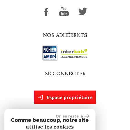
NOS ADHÉRENTS
SE CONNECTER
espace propriétaire
On en reste là
site réalisé par
Comme beaucoup, notre site
utilise les cookies