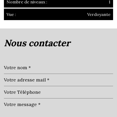
Nombre de niveaux :
1
Vue :
Verdoyante
la ville de albigny-sur-saône
(69250)
nous contacter
+
−