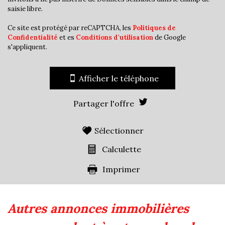
Familles avec 1 ou 2 enfants
3,71 %
saisie libre.
Maisons
25,43 %
Ce site est protégé par reCAPTCHA, les
Politiques de
Confidentialité
et es
Conditions d'utilisation
de Google
Appartements
74,57 %
s'appliquent.
Familles avec 3 enfants
11,01 %
Afficher le téléphone
Partager l'offre
Sélectionner
Calculette
Imprimer
autres annonces immobilières