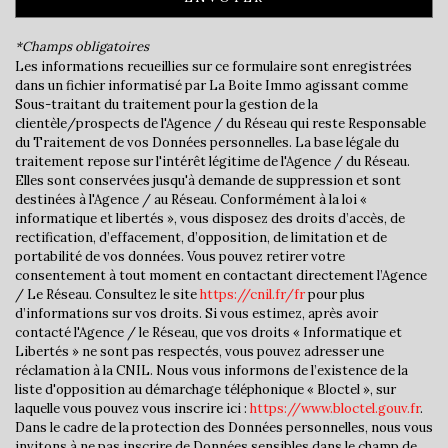
Bibliothèque
*Champs obligatoires
Gare ferroviaire
Les informations recueillies sur ce formulaire sont enregistrées
dans un fichier informatisé par La Boite Immo agissant comme
Sous-traitant du traitement pour la gestion de la
statistiques
clientèle/prospects de l'Agence / du Réseau qui reste Responsable
du Traitement de vos Données personnelles. La base légale du
traitement repose sur l'intérêt légitime de l'Agence / du Réseau.
Nombre d'habitants
30 140
Elles sont conservées jusqu'à demande de suppression et sont
destinées à l'Agence / au Réseau. Conformément à la loi «
Propriétaires (vs. locataires)
38,70 %
informatique et libertés », vous disposez des droits d’accès, de
Taxe habitation
19,95 %
rectification, d’effacement, d’opposition, de limitation et de
portabilité de vos données. Vous pouvez retirer votre
Taxe foncière
17,45 %
consentement à tout moment en contactant directement l’Agence
/ Le Réseau. Consultez le site
https://cnil.fr/fr
pour plus
Habitants de moins de 25 ans
36,52 %
d’informations sur vos droits. Si vous estimez, après avoir
contacté l'Agence / le Réseau, que vos droits « Informatique et
Habitants de 25 à 55 ans
37,39 %
Libertés » ne sont pas respectés, vous pouvez adresser une
Habitants de plus de 55 ans
26,10 %
réclamation à la CNIL. Nous vous informons de l’existence de la
liste d'opposition au démarchage téléphonique « Bloctel », sur
Nombre d'enfants par famille
1,25
laquelle vous pouvez vous inscrire ici :
https://www.bloctel.gouv.fr
.
Dans le cadre de la protection des Données personnelles, nous vous
Familles sans enfant
38,22 %
invitons à ne pas inscrire de Données sensibles dans le champ de