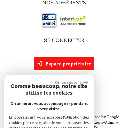
NOS ADHÉRENTS
SE CONNECTER
espace propriétaire
On en reste là
site réalisé par
Comme beaucoup, notre site
utilise les cookies
On aimerait vous accompagner pendant
votre visite.
© 2026 | Tous droits réservés | Traduction powered by Google
En poursuivant, vous acceptez l'utilisation des
cookies par ce site, afin de vous proposer des
Plan du site
Mentions légales
Nos honoraires
Liens
Admin
Toutes nos annonces
Politique RGPD