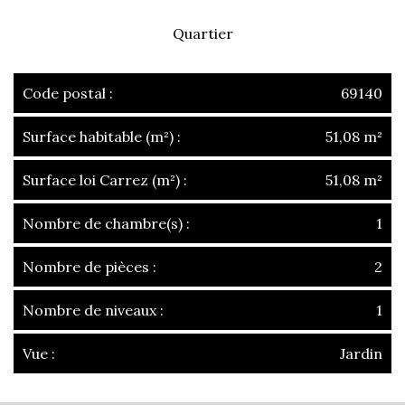
Quartier
Code postal :
69140
Surface habitable (m²) :
51,08 m²
Surface loi Carrez (m²) :
51,08 m²
Nombre de chambre(s) :
1
Nombre de pièces :
2
Nombre de niveaux :
1
Vue :
Jardin
la ville de rillieux-la-pape (69140)