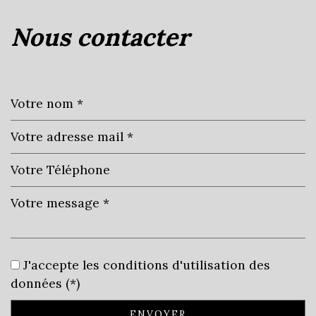
nous contacter
+
−
Leaflet
|
©
Jawg
Maps
|
© OpenStreetMap
École maternelle
J'accepte les conditions d'utilisation des
École primaire
données (*)
Lycée
ENVOYER