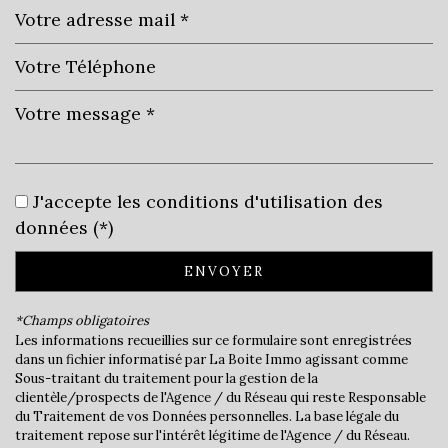
Leaflet
|
©
Jawg
Maps
|
© OpenStreetMap
Bar
J'accepte les conditions d'utilisation des
Cinéma
données (*)
Collège
ENVOYER
École maternelle
*Champs obligatoires
École primaire
Les informations recueillies sur ce formulaire sont enregistrées
dans un fichier informatisé par La Boite Immo agissant comme
Sous-traitant du traitement pour la gestion de la
Enseignement supérieur
clientèle/prospects de l'Agence / du Réseau qui reste Responsable
du Traitement de vos Données personnelles. La base légale du
Lycée
traitement repose sur l'intérêt légitime de l'Agence / du Réseau.