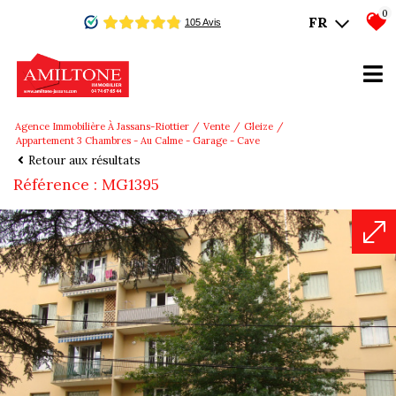
0
FR
Agence Immobilière À Jassans-Riottier
Vente
Gleize
Appartement 3 Chambres - Au Calme - Garage - Cave
Retour aux résultats
Référence : MG1395