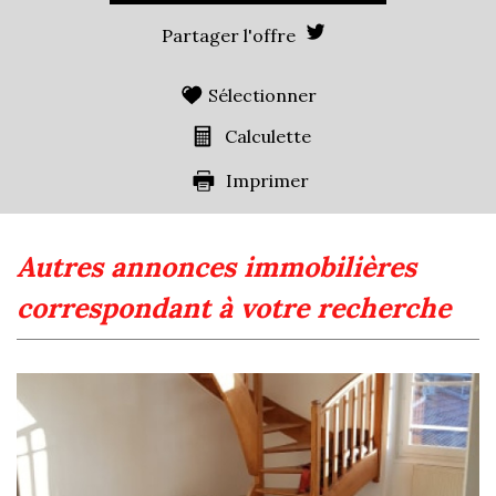
Familles sans enfant
48,18 %
Partager l'offre
Familles avec 1 ou 2 enfants
40,63 %
Maisons
52,61 %
Sélectionner
Appartements
47,39 %
Calculette
Familles avec 3 enfants
7,64 %
Imprimer
autres annonces immobilières
correspondant à votre recherche