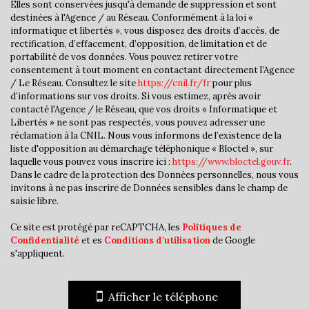
Elles sont conservées jusqu'à demande de suppression et sont
Bibliothèque
destinées à l'Agence / au Réseau. Conformément à la loi «
informatique et libertés », vous disposez des droits d’accès, de
Bureau de poste
rectification, d’effacement, d’opposition, de limitation et de
portabilité de vos données. Vous pouvez retirer votre
Mairie
consentement à tout moment en contactant directement l’Agence
/ Le Réseau. Consultez le site
https://cnil.fr/fr
pour plus
statistiques
d’informations sur vos droits. Si vous estimez, après avoir
contacté l'Agence / le Réseau, que vos droits « Informatique et
Libertés » ne sont pas respectés, vous pouvez adresser une
réclamation à la CNIL. Nous vous informons de l’existence de la
Nombre d'habitants
7 605
liste d'opposition au démarchage téléphonique « Bloctel », sur
Propriétaires (vs. locataires)
54,99 %
laquelle vous pouvez vous inscrire ici :
https://www.bloctel.gouv.fr
.
Dans le cadre de la protection des Données personnelles, nous vous
Taxe habitation
9,81 %
invitons à ne pas inscrire de Données sensibles dans le champ de
saisie libre.
Taxe foncière
16,59 %
Habitants de moins de 25 ans
30,55 %
Ce site est protégé par reCAPTCHA, les
Politiques de
Confidentialité
et es
Conditions d'utilisation
de Google
Habitants de 25 à 55 ans
35,20 %
s'appliquent.
Habitants de plus de 55 ans
34,25 %
Nombre d'enfants par famille
0,99
Afficher le téléphone