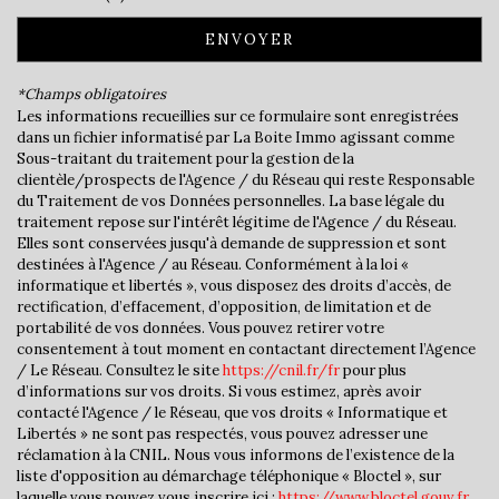
Bureau de poste
ENVOYER
Mairie
*Champs obligatoires
Les informations recueillies sur ce formulaire sont enregistrées
statistiques
dans un fichier informatisé par La Boite Immo agissant comme
Sous-traitant du traitement pour la gestion de la
clientèle/prospects de l'Agence / du Réseau qui reste Responsable
Nombre d'habitants
1 259
du Traitement de vos Données personnelles. La base légale du
traitement repose sur l'intérêt légitime de l'Agence / du Réseau.
Propriétaires (vs. locataires)
61,05 %
Elles sont conservées jusqu'à demande de suppression et sont
Taxe habitation
16,86 %
destinées à l'Agence / au Réseau. Conformément à la loi «
informatique et libertés », vous disposez des droits d’accès, de
Taxe foncière
13,84 %
rectification, d’effacement, d’opposition, de limitation et de
portabilité de vos données. Vous pouvez retirer votre
Habitants de moins de 25 ans
26,85 %
consentement à tout moment en contactant directement l’Agence
Habitants de 25 à 55 ans
38,84 %
/ Le Réseau. Consultez le site
https://cnil.fr/fr
pour plus
d’informations sur vos droits. Si vous estimez, après avoir
Habitants de plus de 55 ans
34,31 %
contacté l'Agence / le Réseau, que vos droits « Informatique et
Libertés » ne sont pas respectés, vous pouvez adresser une
Nombre d'enfants par famille
0,94
réclamation à la CNIL. Nous vous informons de l’existence de la
Familles sans enfant
48,77 %
liste d'opposition au démarchage téléphonique « Bloctel », sur
laquelle vous pouvez vous inscrire ici :
https://www.bloctel.gouv.fr
.