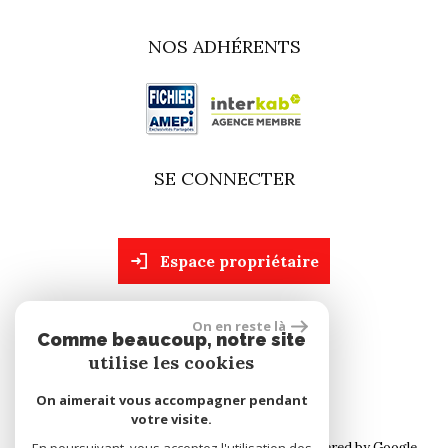
NOS ADHÉRENTS
SE CONNECTER
espace propriétaire
On en reste là
site réalisé par
Comme beaucoup, notre site
utilise les cookies
On aimerait vous accompagner pendant
votre visite.
© 2026 | Tous droits réservés | Traduction powered by Google