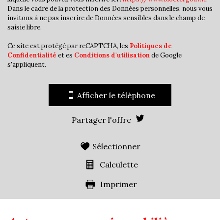
Familles avec 1 ou 2 enfants
42,51 %
Dans le cadre de la protection des Données personnelles, nous vous
invitons à ne pas inscrire de Données sensibles dans le champ de
Maisons
81,12 %
saisie libre.
Appartements
18,88 %
Ce site est protégé par reCAPTCHA, les
Politiques de
Familles avec 3 enfants
6,54 %
Confidentialité
et es
Conditions d'utilisation
de Google
s'appliquent.
Afficher le téléphone
Partager l'offre
Sélectionner
Calculette
Imprimer