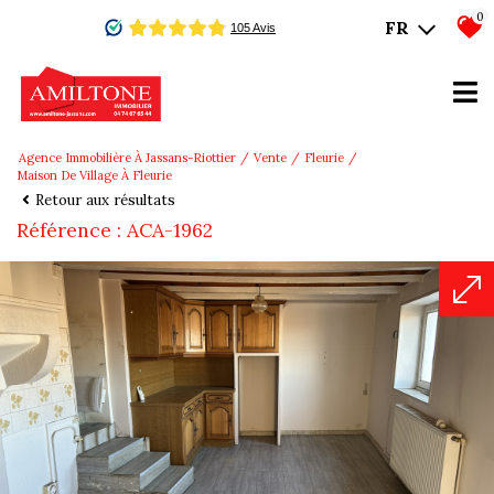
0
FR
Agence Immobilière À Jassans-Riottier
Vente
Fleurie
Maison De Village À Fleurie
Retour aux résultats
Référence : ACA-1962