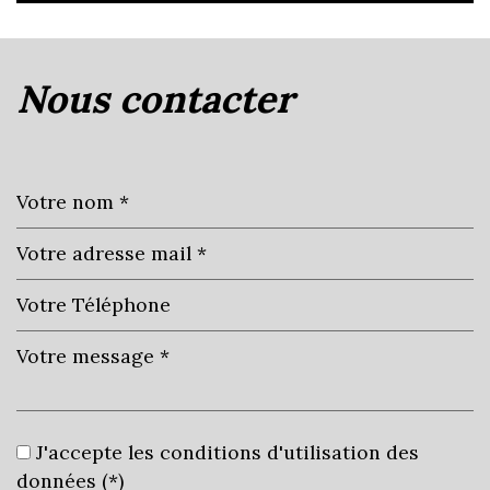
la ville de fleurie (69820)
nous contacter
+
−
Leaflet
|
©
Jawg
Maps
|
© OpenStreetMap
École primaire
J'accepte les conditions d'utilisation des
Bibliothèque
données (*)