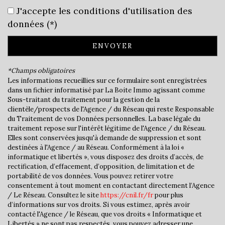
J'accepte les conditions d'utilisation des
Bar
données (*)
École maternelle
ENVOYER
École primaire
*Champs obligatoires
Lycée
Les informations recueillies sur ce formulaire sont enregistrées
dans un fichier informatisé par La Boite Immo agissant comme
Gare ferroviaire
Sous-traitant du traitement pour la gestion de la
clientèle/prospects de l'Agence / du Réseau qui reste Responsable
Bureau de poste
du Traitement de vos Données personnelles. La base légale du
traitement repose sur l'intérêt légitime de l'Agence / du Réseau.
Elles sont conservées jusqu'à demande de suppression et sont
Presse et Tabac
destinées à l'Agence / au Réseau. Conformément à la loi «
informatique et libertés », vous disposez des droits d’accès, de
statistiques
rectification, d’effacement, d’opposition, de limitation et de
portabilité de vos données. Vous pouvez retirer votre
consentement à tout moment en contactant directement l’Agence
Nombre d'habitants
36 240
/ Le Réseau. Consultez le site
https://cnil.fr/fr
pour plus
d’informations sur vos droits. Si vous estimez, après avoir
Propriétaires (vs. locataires)
31,78 %
contacté l'Agence / le Réseau, que vos droits « Informatique et
Libertés » ne sont pas respectés, vous pouvez adresser une