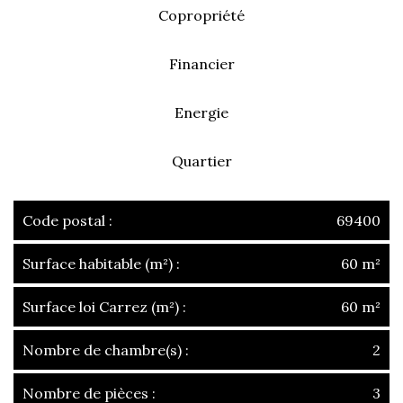
Copropriété
Financier
Energie
Quartier
Code postal :
69400
Surface habitable (m²) :
60 m²
Surface loi Carrez (m²) :
60 m²
Nombre de chambre(s) :
2
Nombre de pièces :
3