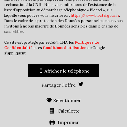
Taxe habitation
16,72 %
réclamation à la CNIL. Nous vous informons de l’existence de la
Taxe foncière
19,03 %
liste d'opposition au démarchage téléphonique « Bloctel », sur
laquelle vous pouvez vous inscrire ici :
https://www.bloctel.gouv.fr
.
Habitants de moins de 25 ans
33,11 %
Dans le cadre de la protection des Données personnelles, nous vous
invitons à ne pas inscrire de Données sensibles dans le champ de
Habitants de 25 à 55 ans
41,68 %
saisie libre.
Habitants de plus de 55 ans
25,21 %
Ce site est protégé par reCAPTCHA, les
Politiques de
Nombre d'enfants par famille
1,07
Confidentialité
et es
Conditions d'utilisation
de Google
s'appliquent.
Familles sans enfant
43,40 %
Familles avec 1 ou 2 enfants
0,94 %
Afficher le téléphone
Maisons
14,25 %
Appartements
85,75 %
Partager l'offre
Familles avec 3 enfants
9,45 %
Sélectionner
Calculette
Imprimer