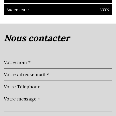
Ascenseur :
NON
la ville de villefranche-sur-saône
(69400)
nous contacter
+
−
Leaflet
|
©
Jawg
Maps
|
© OpenStreetMap