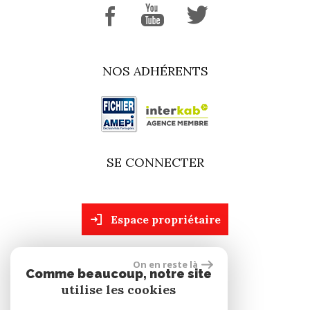
NOS ADHÉRENTS
SE CONNECTER
espace propriétaire
On en reste là
site réalisé par
Comme beaucoup, notre site
utilise les cookies