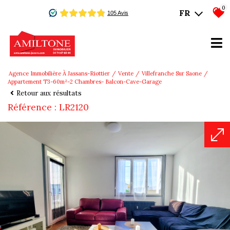
0
FR
Agence Immobilière À Jassans-Riottier
Vente
Villefranche Sur Saone
Appartement T3-60m²-2 Chambres- Balcon-Cave-Garage
Retour aux résultats
Référence : LR2120