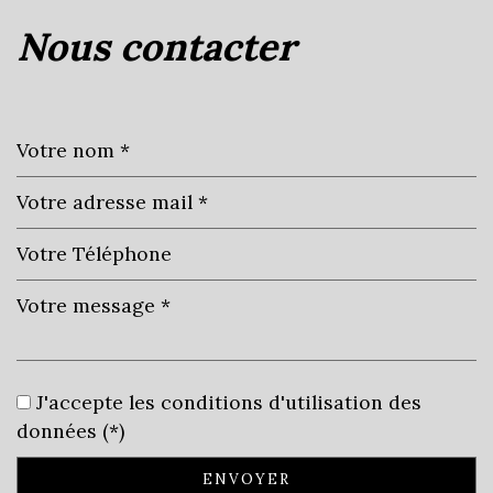
(69400)
nous contacter
+
−
Leaflet
|
©
Jawg
Maps
|
© OpenStreetMap
J'accepte les conditions d'utilisation des
Bar
données (*)
Cinéma
ENVOYER