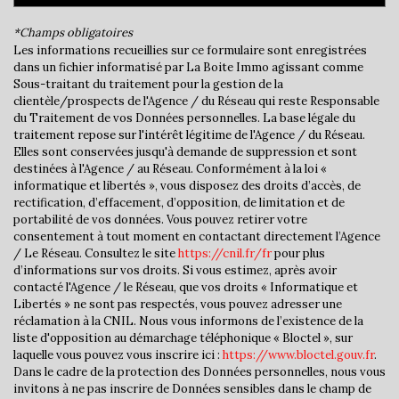
Collège
*Champs obligatoires
École maternelle
Les informations recueillies sur ce formulaire sont enregistrées
dans un fichier informatisé par La Boite Immo agissant comme
École primaire
Sous-traitant du traitement pour la gestion de la
clientèle/prospects de l'Agence / du Réseau qui reste Responsable
Lycée
du Traitement de vos Données personnelles. La base légale du
traitement repose sur l'intérêt légitime de l'Agence / du Réseau.
Elles sont conservées jusqu'à demande de suppression et sont
Bureau de poste
destinées à l'Agence / au Réseau. Conformément à la loi «
informatique et libertés », vous disposez des droits d’accès, de
Mairie
rectification, d’effacement, d’opposition, de limitation et de
portabilité de vos données. Vous pouvez retirer votre
Presse et Tabac
consentement à tout moment en contactant directement l’Agence
/ Le Réseau. Consultez le site
https://cnil.fr/fr
pour plus
statistiques
d’informations sur vos droits. Si vous estimez, après avoir
contacté l'Agence / le Réseau, que vos droits « Informatique et
Libertés » ne sont pas respectés, vous pouvez adresser une
Nombre d'habitants
36 240
réclamation à la CNIL. Nous vous informons de l’existence de la
liste d'opposition au démarchage téléphonique « Bloctel », sur
Propriétaires (vs. locataires)
31,78 %
laquelle vous pouvez vous inscrire ici :
https://www.bloctel.gouv.fr
.
Dans le cadre de la protection des Données personnelles, nous vous
Taxe habitation
16,72 %
invitons à ne pas inscrire de Données sensibles dans le champ de