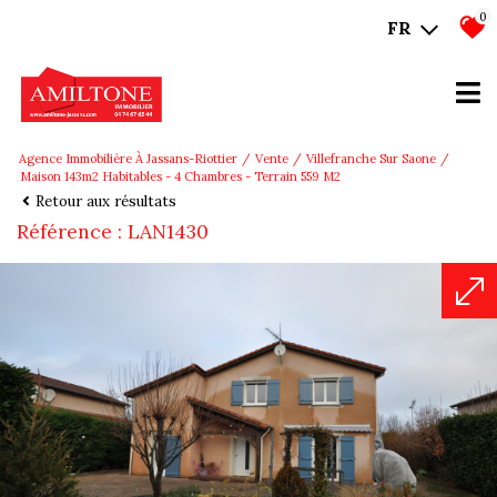
0
FR
Agence Immobilière À Jassans-Riottier
Vente
Villefranche Sur Saone
Maison 143m2 Habitables - 4 Chambres - Terrain 559 M2
Retour aux résultats
Référence : LAN1430