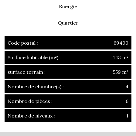
Energie
Quartier
Code postal :
69400
Surface habitable (m²) :
143 m²
surface terrain :
559 m²
Nombre de chambre(s) :
4
Nombre de pièces :
6
Nombre de niveaux :
1
la ville de villefranche-sur-saône