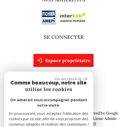
SE CONNECTER
espace propriétaire
On en reste là
site réalisé par
Comme beaucoup, notre site
utilise les cookies
On aimerait vous accompagner pendant
votre visite.
© 2026 | Tous droits réservés | Traduction powered by Google
En poursuivant, vous acceptez l'utilisation des
cookies par ce site, afin de vous proposer des
Plan du site
Mentions légales
Nos honoraires
Liens
Admin
contenus adaptés et réaliser des statistiques !
Toutes nos annonces
Politique RGPD