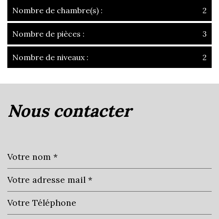
Nombre de chambre(s) :
2
Nombre de pièces :
3
Nombre de niveaux :
2
la ville de villefranche-sur-saône
(69400)
nous contacter
+
−