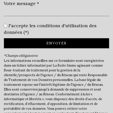
Leaflet
|
©
Jawg
Maps
|
© OpenStreetMap
J'accepte les conditions d'utilisation des
Bar
données (*)
Cinéma
ENVOYER
Collège
*Champs obligatoires
École maternelle
Les informations recueillies sur ce formulaire sont enregistrées
dans un fichier informatisé par La Boite Immo agissant comme
École primaire
Sous-traitant du traitement pour la gestion de la
clientèle/prospects de l'Agence / du Réseau qui reste Responsable
Enseignement supérieur
du Traitement de vos Données personnelles. La base légale du
traitement repose sur l'intérêt légitime de l'Agence / du Réseau.
Elles sont conservées jusqu'à demande de suppression et sont
Lycée
destinées à l'Agence / au Réseau. Conformément à la loi «
informatique et libertés », vous disposez des droits d’accès, de
Bibliothèque
rectification, d’effacement, d’opposition, de limitation et de
portabilité de vos données. Vous pouvez retirer votre
Gare ferroviaire