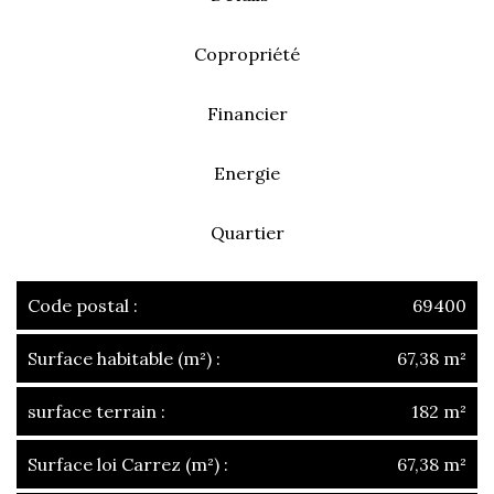
Copropriété
Financier
Energie
Quartier
Code postal :
69400
Surface habitable (m²) :
67,38 m²
surface terrain :
182 m²
Surface loi Carrez (m²) :
67,38 m²