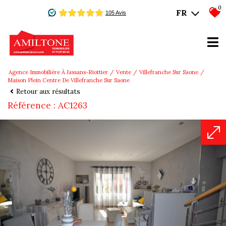
0
FR
Agence Immobilière À Jassans-Riottier
Vente
Villefranche Sur Saone
Maison Plein Centre De Villefranche Sur Saone
Retour aux résultats
Référence : AC1263