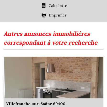
Familles avec 1 ou 2 enfants
0,94 %
Calculette
Maisons
14,25 %
Imprimer
Appartements
85,75 %
Familles avec 3 enfants
9,45 %
autres annonces immobilières
correspondant à votre recherche
Villefranche-sur-Saône 69400