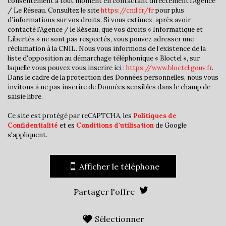
consentement à tout moment en contactant directement l’Agence
/ Le Réseau. Consultez le site
https://cnil.fr/fr
pour plus
Bureau de poste
d’informations sur vos droits. Si vous estimez, après avoir
contacté l'Agence / le Réseau, que vos droits « Informatique et
Mairie
Libertés » ne sont pas respectés, vous pouvez adresser une
réclamation à la CNIL. Nous vous informons de l’existence de la
statistiques
liste d'opposition au démarchage téléphonique « Bloctel », sur
laquelle vous pouvez vous inscrire ici :
https://www.bloctel.gouv.fr
.
Dans le cadre de la protection des Données personnelles, nous vous
invitons à ne pas inscrire de Données sensibles dans le champ de
Nombre d'habitants
36 240
saisie libre.
Propriétaires (vs. locataires)
31,78 %
Ce site est protégé par reCAPTCHA, les
Politiques de
Taxe habitation
16,72 %
Confidentialité
et es
Conditions d'utilisation
de Google
s'appliquent.
Taxe foncière
19,03 %
Habitants de moins de 25 ans
33,11 %
Afficher le téléphone
Habitants de 25 à 55 ans
41,68 %
Habitants de plus de 55 ans
25,21 %
Partager l'offre
Nombre d'enfants par famille
1,07
Familles sans enfant
43,40 %
Sélectionner