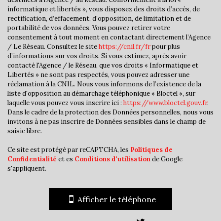
informatique et libertés », vous disposez des droits d’accès, de
Bureau de poste
rectification, d’effacement, d’opposition, de limitation et de
portabilité de vos données. Vous pouvez retirer votre
Presse et Tabac
consentement à tout moment en contactant directement l’Agence
/ Le Réseau. Consultez le site
https://cnil.fr/fr
pour plus
statistiques
d’informations sur vos droits. Si vous estimez, après avoir
contacté l'Agence / le Réseau, que vos droits « Informatique et
Libertés » ne sont pas respectés, vous pouvez adresser une
Nombre d'habitants
36 240
réclamation à la CNIL. Nous vous informons de l’existence de la
liste d'opposition au démarchage téléphonique « Bloctel », sur
Propriétaires (vs. locataires)
31,78 %
laquelle vous pouvez vous inscrire ici :
https://www.bloctel.gouv.fr
.
Dans le cadre de la protection des Données personnelles, nous vous
Taxe habitation
16,72 %
invitons à ne pas inscrire de Données sensibles dans le champ de
saisie libre.
Taxe foncière
19,03 %
Habitants de moins de 25 ans
33,11 %
Ce site est protégé par reCAPTCHA, les
Politiques de
Confidentialité
et es
Conditions d'utilisation
de Google
Habitants de 25 à 55 ans
41,68 %
s'appliquent.
Habitants de plus de 55 ans
25,21 %
Nombre d'enfants par famille
1,07
Afficher le téléphone
Familles sans enfant
43,40 %