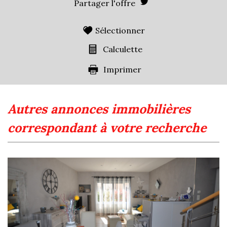
Partager l'offre
Familles avec 1 ou 2 enfants
0,94 %
Maisons
14,25 %
Sélectionner
Appartements
85,75 %
Calculette
Familles avec 3 enfants
9,45 %
Imprimer
autres annonces immobilières
correspondant à votre recherche