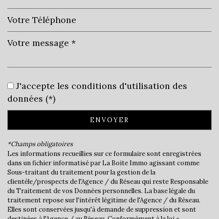
Leaflet
|
©
Jawg
Maps
|
© OpenStreetMap
J'accepte les conditions d'utilisation des
Bar
données (*)
Collège
ENVOYER
École maternelle
*Champs obligatoires
École primaire
Les informations recueillies sur ce formulaire sont enregistrées
dans un fichier informatisé par La Boite Immo agissant comme
Enseignement supérieur
Sous-traitant du traitement pour la gestion de la
clientèle/prospects de l'Agence / du Réseau qui reste Responsable
Lycée
du Traitement de vos Données personnelles. La base légale du
traitement repose sur l'intérêt légitime de l'Agence / du Réseau.
Elles sont conservées jusqu'à demande de suppression et sont
Gare ferroviaire
destinées à l'Agence / au Réseau. Conformément à la loi «