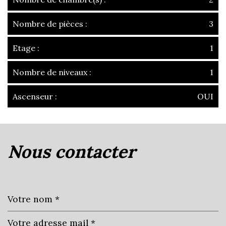
Nombre de pièces :
3
Etage :
1
Nombre de niveaux :
1
Ascenseur :
OUI
la ville de villefranche-sur-saône
(69400)
nous contacter
+
−