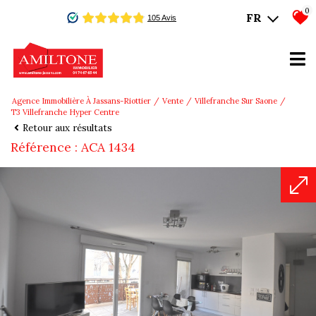
0
FR
Agence Immobilière À Jassans-Riottier
Vente
Villefranche Sur Saone
T3 Villefranche Hyper Centre
Retour aux résultats
Référence : ACA 1434