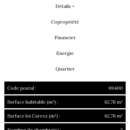
Détails +
Copropriété
Financier
Energie
Quartier
Code postal :
69400
Surface habitable (m²) :
62,78 m²
Surface loi Carrez (m²) :
62,78 m²
Nombre de chambre(s) :
2