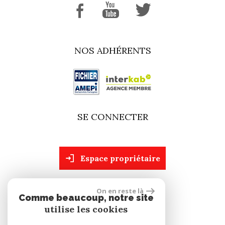
NOS ADHÉRENTS
SE CONNECTER
espace propriétaire
On en reste là
site réalisé par
Comme beaucoup, notre site
utilise les cookies