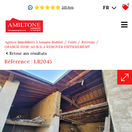
0
FR
Agence Immobilière À Jassans-Riottier
Vente
Reyrieux
GRANGE 130M² AU SOL A RENOVER ENTIEREMENT
Retour aux résultats
Référence : LR2045