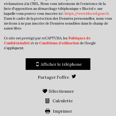
Habitants de plus de 55 ans
29,77 %
réclamation à la CNIL. Nous vous informons de l’existence de la
liste d'opposition au démarchage téléphonique « Bloctel », sur
Nombre d'enfants par famille
1,05
laquelle vous pouvez vous inscrire ici :
https://www.bloctel.gouv.fr
.
Dans le cadre de la protection des Données personnelles, nous vous
Familles sans enfant
45,02 %
invitons à ne pas inscrire de Données sensibles dans le champ de
Familles avec 1 ou 2 enfants
44,38 %
saisie libre.
Maisons
90,02 %
Ce site est protégé par reCAPTCHA, les
Politiques de
Confidentialité
et es
Conditions d'utilisation
de Google
Appartements
9,98 %
s'appliquent.
Familles avec 3 enfants
8,75 %
Afficher le téléphone
Partager l'offre
Sélectionner
Calculette
Imprimer