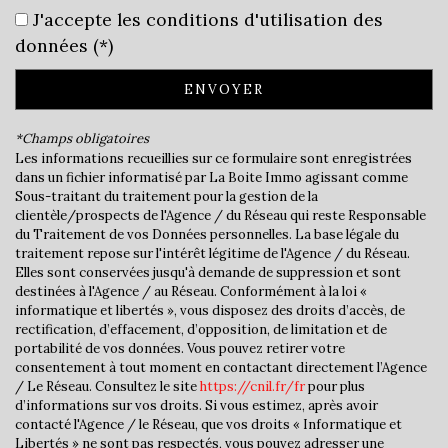
J'accepte les conditions d'utilisation des
École maternelle
données (*)
École primaire
ENVOYER
Mairie
*Champs obligatoires
Presse et Tabac
Les informations recueillies sur ce formulaire sont enregistrées
dans un fichier informatisé par La Boite Immo agissant comme
Sous-traitant du traitement pour la gestion de la
statistiques
clientèle/prospects de l'Agence / du Réseau qui reste Responsable
du Traitement de vos Données personnelles. La base légale du
traitement repose sur l'intérêt légitime de l'Agence / du Réseau.
Nombre d'habitants
4 311
Elles sont conservées jusqu'à demande de suppression et sont
destinées à l'Agence / au Réseau. Conformément à la loi «
Propriétaires (vs. locataires)
79,29 %
informatique et libertés », vous disposez des droits d’accès, de
Taxe habitation
14,62 %
rectification, d’effacement, d’opposition, de limitation et de
portabilité de vos données. Vous pouvez retirer votre
Taxe foncière
15,52 %
consentement à tout moment en contactant directement l’Agence
/ Le Réseau. Consultez le site
https://cnil.fr/fr
pour plus
Habitants de moins de 25 ans
32,75 %
d’informations sur vos droits. Si vous estimez, après avoir
contacté l'Agence / le Réseau, que vos droits « Informatique et
Habitants de 25 à 55 ans
37,48 %
Libertés » ne sont pas respectés, vous pouvez adresser une