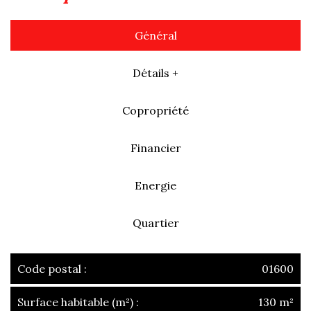
Général
Détails +
Copropriété
Financier
Energie
Quartier
Code postal :
01600
Surface habitable (m²) :
130 m²