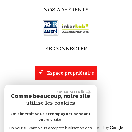
NOS ADHÉRENTS
SE CONNECTER
espace propriétaire
On en reste là
site réalisé par
Comme beaucoup, notre site
utilise les cookies
On aimerait vous accompagner pendant
votre visite.
© 2026 | Tous droits réservés | Traduction powered by Google
En poursuivant, vous acceptez l'utilisation des