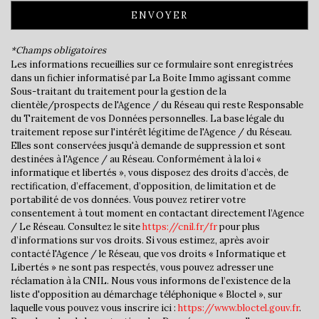
ENVOYER
Propriétaires (vs. locataires)
86,91 %
Taxe habitation
11,45 %
*Champs obligatoires
Les informations recueillies sur ce formulaire sont enregistrées
Taxe foncière
12,53 %
dans un fichier informatisé par La Boite Immo agissant comme
Habitants de moins de 25 ans
27,49 %
Sous-traitant du traitement pour la gestion de la
clientèle/prospects de l'Agence / du Réseau qui reste Responsable
Habitants de 25 à 55 ans
35,93 %
du Traitement de vos Données personnelles. La base légale du
traitement repose sur l'intérêt légitime de l'Agence / du Réseau.
Habitants de plus de 55 ans
36,58 %
Elles sont conservées jusqu'à demande de suppression et sont
Nombre d'enfants par famille
0,89
destinées à l'Agence / au Réseau. Conformément à la loi «
informatique et libertés », vous disposez des droits d’accès, de
Familles sans enfant
54,72 %
rectification, d’effacement, d’opposition, de limitation et de
portabilité de vos données. Vous pouvez retirer votre
Familles avec 1 ou 2 enfants
35,59 %
consentement à tout moment en contactant directement l’Agence
Maisons
95,37 %
/ Le Réseau. Consultez le site
https://cnil.fr/fr
pour plus
d’informations sur vos droits. Si vous estimez, après avoir
Appartements
4,63 %
contacté l'Agence / le Réseau, que vos droits « Informatique et
Libertés » ne sont pas respectés, vous pouvez adresser une
Familles avec 3 enfants
9,69 %
réclamation à la CNIL. Nous vous informons de l’existence de la
liste d'opposition au démarchage téléphonique « Bloctel », sur
laquelle vous pouvez vous inscrire ici :
https://www.bloctel.gouv.fr
.