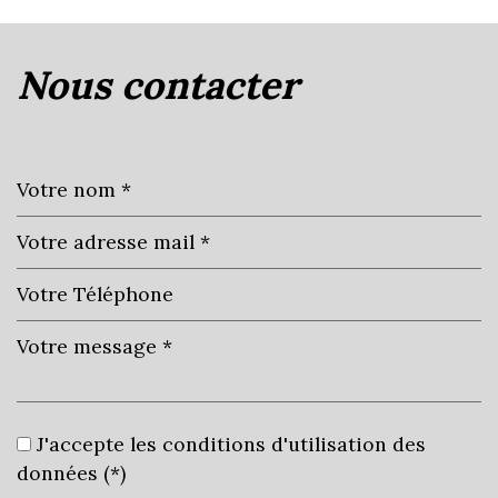
la ville de saint-bernard (01600)
nous contacter
+
−
Leaflet
|
©
Jawg
Maps
|
© OpenStreetMap
statistiques
J'accepte les conditions d'utilisation des
données (*)
Nombre d'habitants
1 396