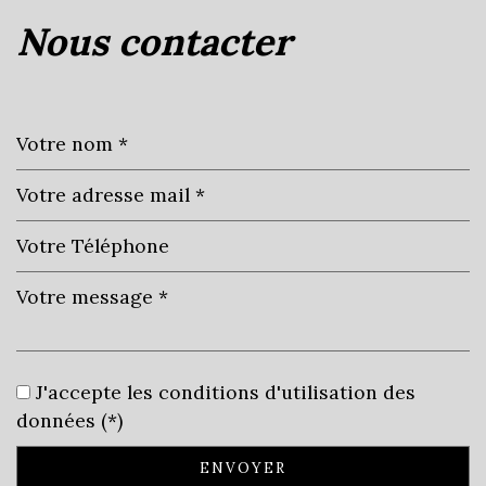
nous contacter
+
−
Leaflet
|
©
Jawg
Maps
|
© OpenStreetMap
Cinéma
J'accepte les conditions d'utilisation des
Collège
données (*)
École maternelle
ENVOYER