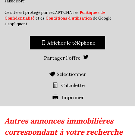
saisie libre.
Habitants de plus de 55 ans
25,03 %
Ce site est protégé par reCAPTCHA, les
Politiques de
Nombre d'enfants par famille
1,03
Confidentialité
et es
Conditions d'utilisation
de Google
s'appliquent.
Familles sans enfant
43,59 %
Familles avec 1 ou 2 enfants
45,89 %
Afficher le téléphone
Maisons
63,09 %
Appartements
36,91 %
Partager l'offre
Familles avec 3 enfants
8,55 %
Sélectionner
Calculette
Imprimer
autres annonces immobilières
correspondant à votre recherche