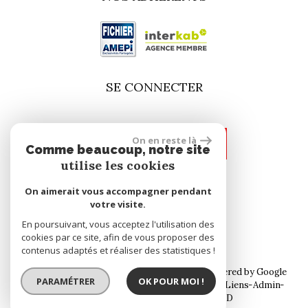
SE CONNECTER
On en reste là
espace propriétaire
Comme beaucoup, notre site
utilise les cookies
On aimerait vous accompagner pendant
site réalisé par
votre visite.
En poursuivant, vous acceptez l'utilisation des
cookies par ce site, afin de vous proposer des
contenus adaptés et réaliser des statistiques !
© 2026 | Tous droits réservés | Traduction powered by Google
PARAMÉTRER
OK POUR MOI !
Plan du site
Mentions légales
Nos honoraires
Liens
Admin
Toutes nos annonces
Politique RGPD