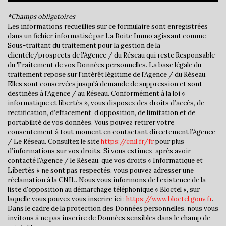
École primaire
*Champs obligatoires
Bibliothèque
Les informations recueillies sur ce formulaire sont enregistrées
dans un fichier informatisé par La Boite Immo agissant comme
Sous-traitant du traitement pour la gestion de la
Gare ferroviaire
clientèle/prospects de l'Agence / du Réseau qui reste Responsable
du Traitement de vos Données personnelles. La base légale du
Bureau de poste
traitement repose sur l'intérêt légitime de l'Agence / du Réseau.
Elles sont conservées jusqu'à demande de suppression et sont
Mairie
destinées à l'Agence / au Réseau. Conformément à la loi «
informatique et libertés », vous disposez des droits d’accès, de
statistiques
rectification, d’effacement, d’opposition, de limitation et de
portabilité de vos données. Vous pouvez retirer votre
consentement à tout moment en contactant directement l’Agence
Nombre d'habitants
6 450
/ Le Réseau. Consultez le site
https://cnil.fr/fr
pour plus
d’informations sur vos droits. Si vous estimez, après avoir
Propriétaires (vs. locataires)
60,30 %
contacté l'Agence / le Réseau, que vos droits « Informatique et
Libertés » ne sont pas respectés, vous pouvez adresser une
Taxe habitation
13,73 %
réclamation à la CNIL. Nous vous informons de l’existence de la
Taxe foncière
17,93 %
liste d'opposition au démarchage téléphonique « Bloctel », sur
laquelle vous pouvez vous inscrire ici :
https://www.bloctel.gouv.fr
.
Habitants de moins de 25 ans
32,70 %
Dans le cadre de la protection des Données personnelles, nous vous
invitons à ne pas inscrire de Données sensibles dans le champ de
Habitants de 25 à 55 ans
42,27 %