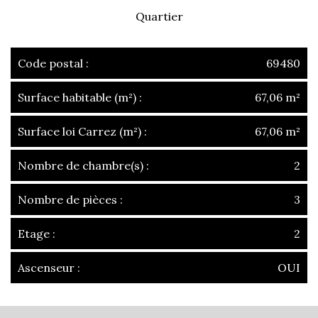
Quartier
Code postal :
69480
Surface habitable (m²) :
67,06 m²
Surface loi Carrez (m²) :
67,06 m²
Nombre de chambre(s) :
2
Nombre de pièces :
3
Etage :
2
Ascenseur :
OUI
la ville de anse (69480)