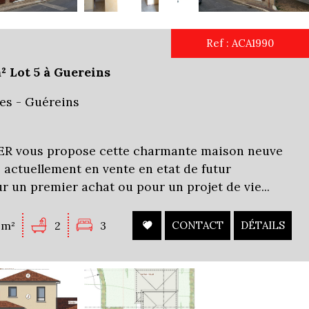
Ref : ACA1990
 Lot 5 à Guereins
es - Guéreins
 vous propose cette charmante maison neuve
), actuellement en vente en etat de futur
r un premier achat ou pour un projet de vie...
0m²
2
3
CONTACT
DÉTAILS