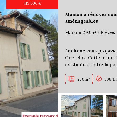
415 000
€
Maison à rénover com
aménageables
Maison 270m² 7 Pièces 
Amiltone vous propose 
Guereins. Cette propr
existants et offre la po
270m²
136.1