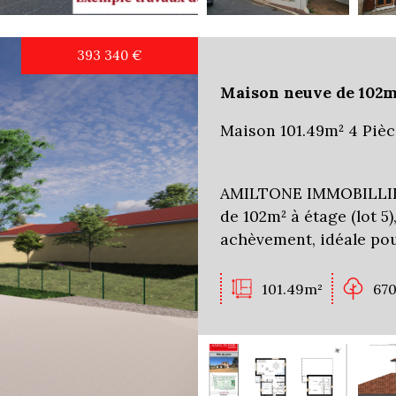
393 340
€
Maison neuve de 102m²
Maison 101.49m² 4 Pièc
AMILTONE IMMOBILLIER
de 102m² à étage (lot 5
achèvement, idéale pou
101.49m²
67