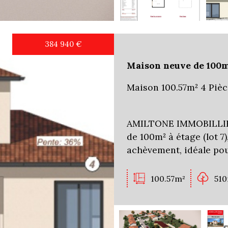
384 940
€
Maison neuve de 100m
Maison 100.57m² 4 Pièc
AMILTONE IMMOBILLIER
de 100m² à étage (lot 7
achèvement, idéale pou
100.57m²
51