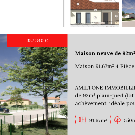
357 340
€
Maison neuve de 92m² 
Maison 91.67m² 4 Pièce
AMILTONE IMMOBILLIER
de 92m² plain-pied (lot
achèvement, idéale pou
91.67m²
550