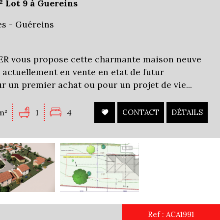
 Lot 9 à Guereins
es - Guéreins
 vous propose cette charmante maison neuve
), actuellement en vente en etat de futur
r un premier achat ou pour un projet de vie...
m²
1
4
CONTACT
DÉTAILS
Ref : ACA1991