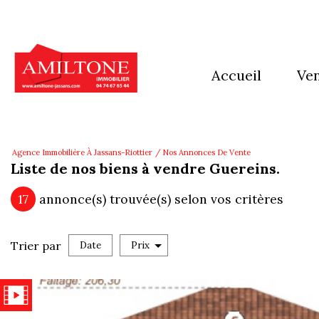
accueil
ve
mai
app
Agence Immobilière À Jassans-Riottier
Nos Annonces De Vente
Liste de nos biens à vendre Guereins.
imm
17
annonce(s) trouvée(s) selon vos critères
Ter
aut
Trier par
Date
Prix
Vente
pro