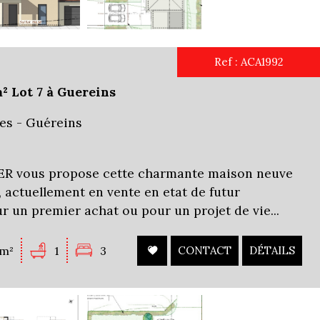
Ref : ACA1992
² Lot 7 à Guereins
es - Guéreins
 vous propose cette charmante maison neuve
), actuellement en vente en etat de futur
r un premier achat ou pour un projet de vie...
0m²
1
3
CONTACT
DÉTAILS