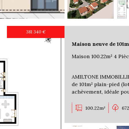
381 340
€
Maison neuve de 101m²
Maison 100.22m² 4 Pièc
AMILTONE IMMOBILLIER
de 101m² plain-pied (lot
achèvement, idéale pou
100.22m²
67