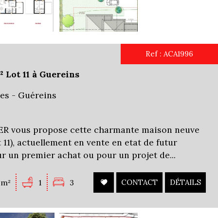
Ref : ACA1996
 Lot 11 à Guereins
es - Guéreins
 vous propose cette charmante maison neuve
 11), actuellement en vente en etat de futur
r un premier achat ou pour un projet de...
2m²
1
3
CONTACT
DÉTAILS