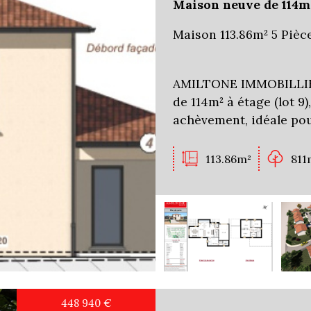
Maison neuve de 114m²
Maison 113.86m² 5 Pièc
AMILTONE IMMOBILLIER
de 114m² à étage (lot 9
achèvement, idéale pou
113.86m²
811
448 940
€