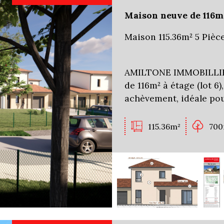
Maison neuve de 116m²
Maison 115.36m² 5 Pièc
AMILTONE IMMOBILLIER
de 116m² à étage (lot 6
achèvement, idéale pou
115.36m²
700