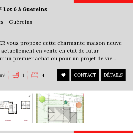
 Lot 6 à Guereins
es - Guéreins
 vous propose cette charmante maison neuve
), actuellement en vente en etat de futur
r un premier achat ou pour un projet de vie...
m²
1
4
CONTACT
DÉTAILS