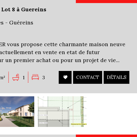
Lot 8 à Guereins
es - Guéreins
 vous propose cette charmante maison neuve
, actuellement en vente en etat de futur
r un premier achat ou pour un projet de vie...
m²
1
3
CONTACT
DÉTAILS