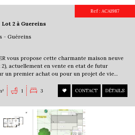
Ref : ACA1987
 Lot 2 à Guereins
s - Guéreins
 vous propose cette charmante maison neuve
t 2), actuellement en vente en etat de futur
r un premier achat ou pour un projet de vie...
m²
1
3
CONTACT
DÉTAILS