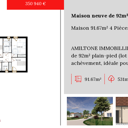
350 940
€
Maison neuve de 92m²
Maison 91.67m² 4 Pièce
AMILTONE IMMOBILLIER
de 92m² plain-pied (lot
achèvement, idéale pou
91.67m²
531m