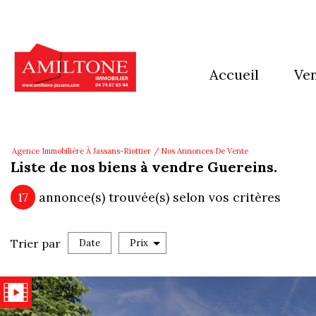
accueil
ve
mai
app
Agence Immobilière À Jassans-Riottier
Nos Annonces De Vente
Liste de nos biens à vendre Guereins.
imm
17
annonce(s) trouvée(s) selon vos critères
Ter
aut
Trier par
Date
Prix
Vente
pro