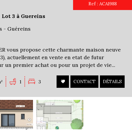
Ref : ACA1988
 Lot 3 à Guereins
s - Guéreins
 vous propose cette charmante maison neuve
 3), actuellement en vente en etat de futur
r un premier achat ou pour un projet de vie...
²
1
3
CONTACT
DÉTAILS