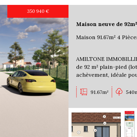
350 940
€
Maison neuve de 92m²
Maison 91.67m² 4 Pièce
AMILTONE IMMOBILLIER
de 92 m² plain-pied (lo
achèvement, idéale pou
91.67m²
540