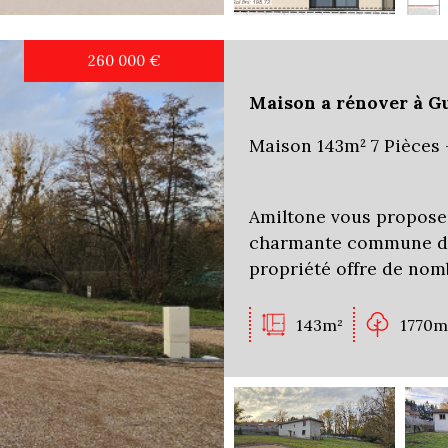
260 000
€
Maison a rénover à G
Maison 143m² 7 Pièces 
Amiltone vous propose 
charmante commune de 
propriété offre de nom
143m²
1770m