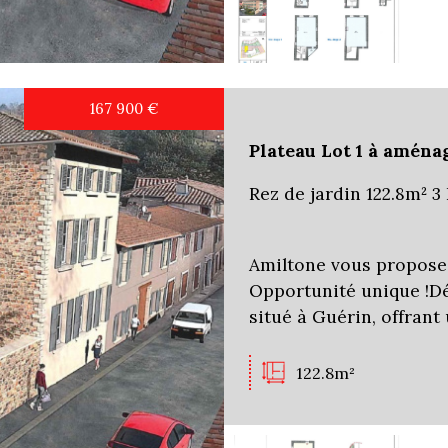
167 900
€
Plateau Lot 1 à amén
Rez de jardin 122.8m² 3
Amiltone vous propose
Opportunité unique !D
situé à Guérin, offrant
122.8m²