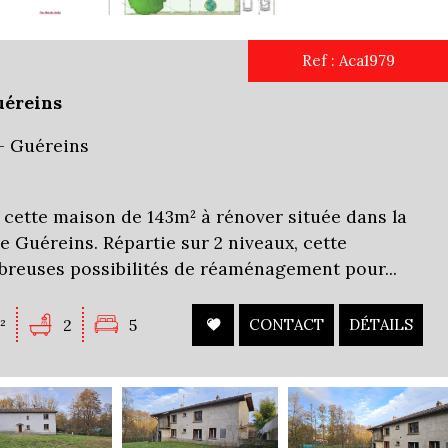
Ref : Aca1979
uéreins
- Guéreins
cette maison de 143m² à rénover située dans la
Guéreins. Répartie sur 2 niveaux, cette
breuses possibilités de réaménagement pour...
²
2
5
CONTACT
DÉTAILS