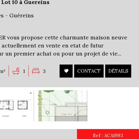
Lot 10 à Guereins
es - Guéreins
 vous propose cette charmante maison neuve
), actuellement en vente en etat de futur
r un premier achat ou pour un projet de vie...
m²
1
3
CONTACT
DÉTAILS
Ref : ACA1993