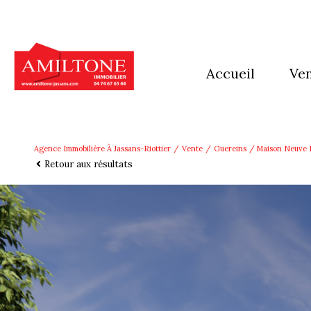
accueil
ve
mai
app
Agence Immobilière À Jassans-Riottier
Vente
Guereins
Maison Neuve D
Retour aux résultats
imm
Ter
aut
pro