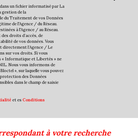
dans un fichier informatisé par La
Nombre d'enfants par fam
 gestion de la
ble du Traitement de vos Données
Familles sans enfant
gitime de l'Agence / du Réseau.
Familles avec 1 ou 2 enfan
stinées à l'Agence / au Réseau.
 des droits d’accès, de
Maisons
tabilité de vos données. Vous
t directement l’Agence / Le
Appartements
ns sur vos droits. Si vous
Familles avec 3 enfants
s « Informatique et Libertés » ne
CNIL. Nous vous informons de
Bloctel », sur laquelle vous pouvez
la protection des Données
nsibles dans le champ de saisie
ialité
et es
Conditions
rrespondant à votre recherche