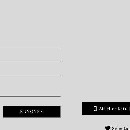
Collège
Mairie
statistiques
Nombre d'habitants
Propriétaires (vs. locatair
Taxe habitation
Taxe foncière
Afficher le té
Habitants de moins de 25 
ENVOYER
Habitants de 25 à 55 ans
Sélecti
Habitants de plus de 55 an