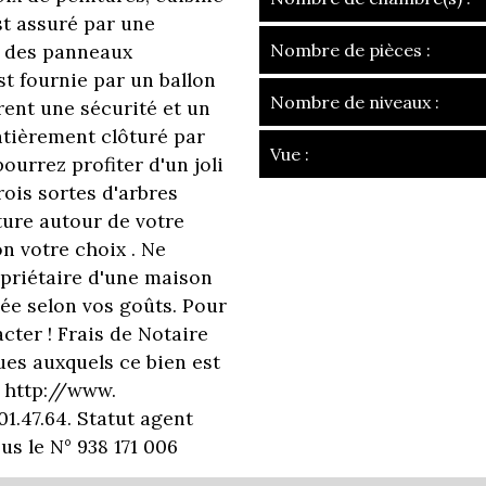
st assuré par une
et des panneaux
Nombre de pièces :
t fournie par un ballon
Nombre de niveaux :
ent une sécurité et un
entièrement clôturé par
Vue :
ourrez profiter d'un joli
ois sortes d'arbres
la ville de guére
ture autour de votre
on votre choix . Ne
+
priétaire d'une maison
−
ée selon vos goûts. Pour
cter ! Frais de Notaire
ues auxquels ce bien est
s http://www.
01.47.64. Statut agent
 le N° 938 171 006