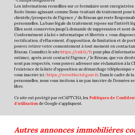
*Champs obligatoires
Les informations recueillies sur ce formulaire sont enregistrées 
Boite Immo agissant comme Sous-traitant du traitement pour la
clientèle/prospects de l'Agence / du Réseau qui reste Responsa
personnelles. La base légale du traitement repose sur l'intérêt lé
Elles sont conservées jusqu'à demande de suppression et sont de
Conformément à la loi « informatique et libertés », vous disposez
rectification, d’effacement, d’opposition, de limitation et de por
pouvez retirer votre consentement à tout moment en contactan
Réseau. Consultez le site
https://cnil.fr/fr
pour plus d’informatio
estimez, après avoir contacté l'Agence / le Réseau, que vos droit
sont pas respectés, vous pouvez adresser une réclamation à la 
l’existence de la liste d'opposition au démarchage téléphonique « 
vous inscrire ici :
https://www.bloctel.gouv.fr
. Dans le cadre de 
personnelles, nous vous invitons à ne pas inscrire de Données se
libre.
Ce site est protégé par reCAPTCHA, les
Politiques de Confident
d'utilisation
de Google s'appliquent.
autres annonces immobilières co