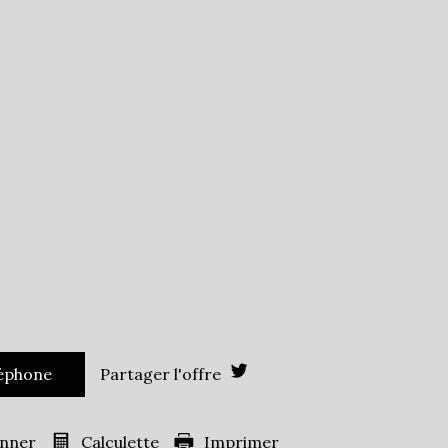
Leaflet
|
©
Jawg
Maps
|
© OpenStreetMap
École primaire
Bureau de poste
1 388
es)
85,18 %
14,15 %
16 %
léphone
Partager l'offre
ans
33,12 %
40,62 %
onner
Calculette
Imprimer
s
26,26 %