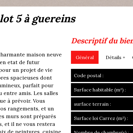
lot 5 à guereins
descriptif du bie
charmante maison neuve
Général
Détails +
en etat de futur
our un projet de vie
Code postal :
res spacieuses dont
lumineux, parfait pour
Surface habitable (m²) :
 entre amis. Les salles
ue à prévoir. Vous
surface terrain :
vos rangements, et un
Les murs sont préparés
Surface loi Carrez (m²) :
, et il ne vous restera
oix de peintures, cuisine
Nombre de chambre(s) :