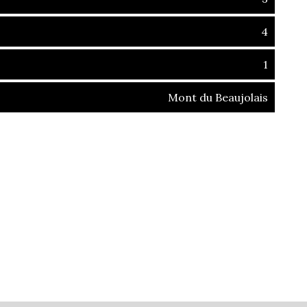
4
1
Mont du Beaujolais
ins (01090)