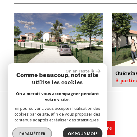
On en reste là
Guéreins 01090
Guérein
Comme beaucoup, notre site
À partir de 357 340 €
À partir
utilise les cookies
On aimerait vous accompagner pendant
votre visite.
SE CONNECTER
En poursuivant, vous acceptez l'utilisation des
cookies par ce site, afin de vous proposer des
contenus adaptés et réaliser des statistiques !
espace propriétaire
PARAMÉTRER
OK POUR MOI !